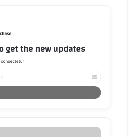
rchase
to get the new updates!
 consectetur.
أ
د
خ
ل
ب
ر
ي
د
ك
ا