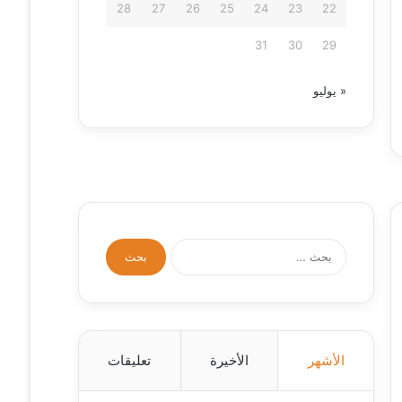
28
27
26
25
24
23
22
31
30
29
« يوليو