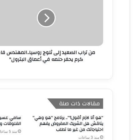
ل
إ
ل
ك
ت
ر
و
ن
من تراب الصعيد إلى ثلوج روسيا..المهندس فا
ي
كرم يحفر حلمه في أعماق البترول"
مقالات ذات صلة
“هو أنا لازم أقول؟”.. برنامج “هو وهي”
سامي عسيري
يناقش هل الشريك المفروض يفهم
الفلوقات و
احتياجاتك من غير ما تطلب
منذ 5 ساعات
منذ 3 ساعات