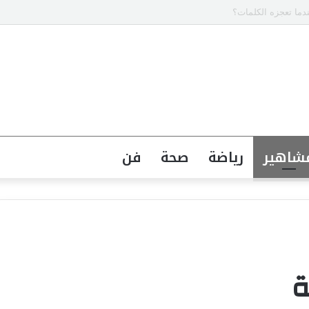
“هو وهي” يناقش هل الشريك المفروض يفهم احتياجاتك من غير ما تطلب
شاهير
رياضة
صحة
فن
ة