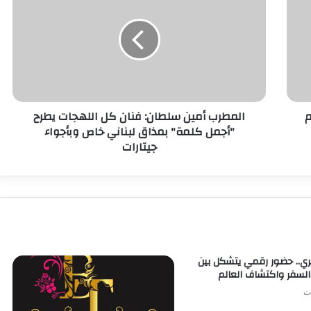
م
المطرب أمين سلطان: فنان كل اللهجات يطرح
"أجمل كلمة" بمذاق لبناني خاص وبأجواء
جيتارات
.. حضور رقمي يتشكل بين
السفر واكتشاف العالم