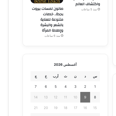
واكتشاف العالم
صالون لمسات بيروت
منذ 5 ساعات
بجدة.. خدمات
متنوعة للعناية
بالشعر والبشرة
وإطلالة المرأة
منذ 6 ساعات
أغسطس 2026
س
د
ن
ث
أرب
خ
ج
7
6
5
4
3
2
1
14
13
12
11
10
9
8
21
20
19
18
17
16
15