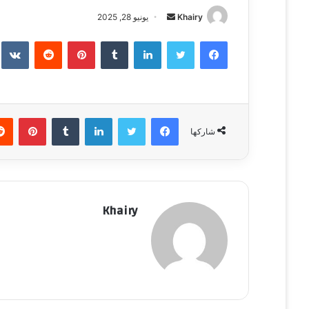
Khairy
أ
يونيو 28, 2025
ر
فيسبوك
تويتر
لينكدإن
‏Tumblr
بينتيريست
‏Reddit
‏te
س
ل
ب
ر
ي
فيسبوك
تويتر
لينكدإن
‏Tumblr
بينتيريست
شاركها
د
ا
إ
ل
ك
Khairy
ت
ر
و
ن
ي
ا