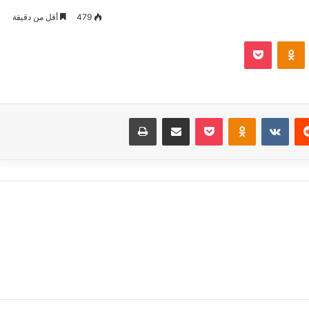
479
أقل من دقيقة
VKontak
Odnoklassniki
بوكيت
‏Reddit
‏VKontakte
Odnoklassniki
بوكيت
مشاركة عبر البريد
طباعة