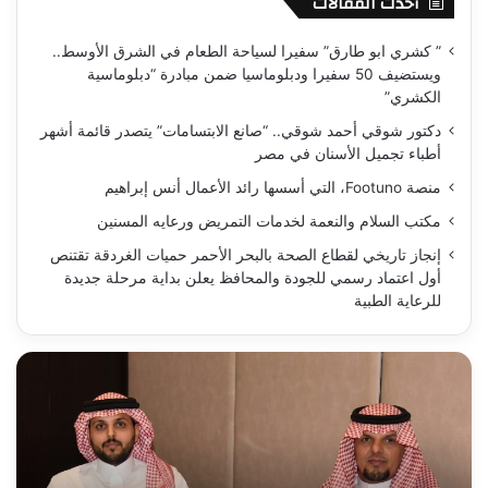
أحدث المقالات
” كشري ابو طارق” سفيرا لسياحة الطعام في الشرق الأوسط..
ويستضيف 50 سفيرا ودبلوماسيا ضمن مبادرة “دبلوماسية
الكشري”
دكتور شوقي أحمد شوقي.. “صانع الابتسامات” يتصدر قائمة أشهر
أطباء تجميل الأسنان في مصر
منصة Footuno، التي أسسها رائد الأعمال أنس إبراهيم
مكتب السلام والنعمة لخدمات التمريض ورعايه المسنين
إنجاز تاريخي لقطاع الصحة بالبحر الأحمر حميات الغردقة تقتنص
أول اعتماد رسمي للجودة والمحافظ يعلن بداية مرحلة جديدة
للرعاية الطبية
بحضور
فاد
وزراء
ملا
ونواب
:
وشخصيات
فاع
عامة..
كش
النائب
علين