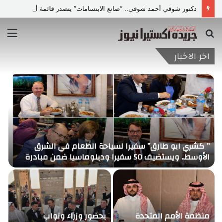
دكتور شوقي أحمد شوقي.. “صانع الابتسامات” يتصدر قائمة أشهر أطباء تجميل الأسنان في مصر
بحث
الق
عن
اخر الاخبار
” كشري ابو طارق” سفيرا لسياحة الطعام في الشرق
ه
الأوسط.. ويستضيف 50 سفيرا ودبلوماسيا ضمن مبادرة
و
“دبلوماسية الكشري”
منظمة الأمم المتحدة
بحضور وزراء ونواب
أ