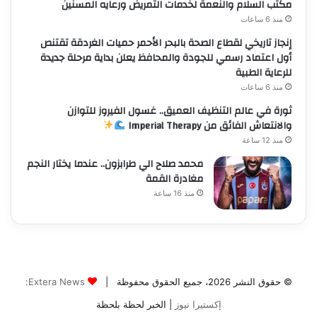
مكتب السلام والنعمة لخدمات التمريض ورعايه المسنين
و
الا
منذ 6 ساعات
إنجاز تاريخي لقطاع الصحة بالبحر الأحمر حميات الغردقة تقتنص
أول اعتماد رسمي للجودة والمحافظ يعلن بداية مرحلة جديدة
للرعاية الطبية
منذ 6 ساعات
ثورة في عالم التنظيف العميق.. غسول الفيروز للتوازن
والانتعاش الفائق من Imperial Therapy
منذ 12 ساعة
محمد صلاح الي طرابزون.. عندما يختار النجم
مغادرة القمة
منذ 16 ساعة
© حقوق النشر 2026، جميع الحقوق محفوظة |
Extera News:
إكستيرا نيوز
| الخبر لحظة بلحظة