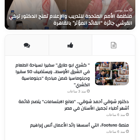
ف
سامي
و
ب
نصر
اما
منذ 6 أيام
بحضور وزراء ونواب وشخصيات عامة.. النائب سامي نصر الله
ا
الله
الش
يحتفل بعقد قران نجله محمود على جومانا
ا
يحتفل
تقو
بعقد
بدو
قران
الخ
نجله
و
محمود
الم
على
بزي
جومانا
مس
” كشري ابو طارق” سفيرا لسياحة الطعام
الح
في الشرق الأوسط.. ويستضيف 50 سفيرا
الاس
ودبلوماسيا ضمن مبادرة “دبلوماسية
و
الكشري”
تح
منذ 3 ساعات
بع
دكتور شوقي أحمد شوقي.. “صانع الابتسامات” يتصدر قائمة
كش
أشهر أطباء تجميل الأسنان في مصر
ال
منذ 6 ساعات
و
توز
منصة Footuno، التي أسسها رائد الأعمال أنس إبراهيم
الم
منذ 6 ساعات
الغ