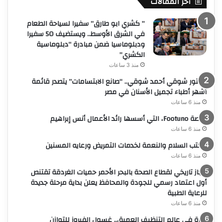
أخر المقالات
” كشري ابو طارق” سفيرا لسياحة الطعام
في الشرق الأوسط.. ويستضيف 50 سفيرا
ودبلوماسيا ضمن مبادرة “دبلوماسية
الكشري”
منذ 3 ساعات
دكتور شوقي أحمد شوقي.. “صانع الابتسامات” يتصدر قائمة
أشهر أطباء تجميل الأسنان في مصر
منذ 6 ساعات
منصة Footuno، التي أسسها رائد الأعمال أنس إبراهيم
منذ 6 ساعات
مكتب السلام والنعمة لخدمات التمريض ورعايه المسنين
منذ 6 ساعات
إنجاز تاريخي لقطاع الصحة بالبحر الأحمر حميات الغردقة تقتنص
أول اعتماد رسمي للجودة والمحافظ يعلن بداية مرحلة جديدة
للرعاية الطبية
منذ 6 ساعات
ثورة في عالم التنظيف العميق.. غسول الفيروز للتوازن