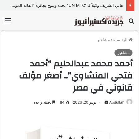
هاني الشريف وكيلاً لـ “UN MTC” بجدة ويتوج بجائزة “القائد المؤثر”
بحث
الق
عن
الرئيسية
/
مشاهير
مشاهير
أحمد محمد عبدالحليم “أحمد
فتحي المنشاوي”.. أصغر مؤلف
قانوني في مصر
Abdullah
أ
يونيو 20, 2026
84
دقيقة واحدة
ر
س
ل
ب