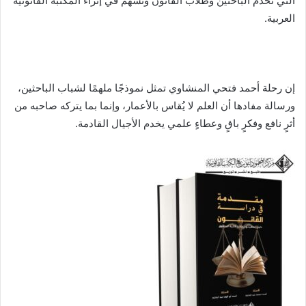
التي تخدم الباحثين وطلاب القانون وتسهم في إثراء المكتبة القانونية
العربية.
إن رحلة أحمد فتحي المنشاوي تمثل نموذجًا ملهمًا لشباب الباحثين،
ورسالة مفادها أن العلم لا يُقاس بالأعمار، وإنما بما يتركه صاحبه من
أثرٍ نافع وفكرٍ باقٍ وعطاءٍ علمي يخدم الأجيال القادمة.