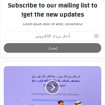
Subscribe to our mailing list to
get the new updates!
Lorem ipsum dolor sit amet, consectetur.
أ
د
خ
ل
ب
ر
ي
د
ك
ا
ل
إ
ل
ك
ت