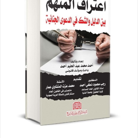
ر
ي
د
ا
إ
ل
ك
ت
ر
و
ن
ي
ا