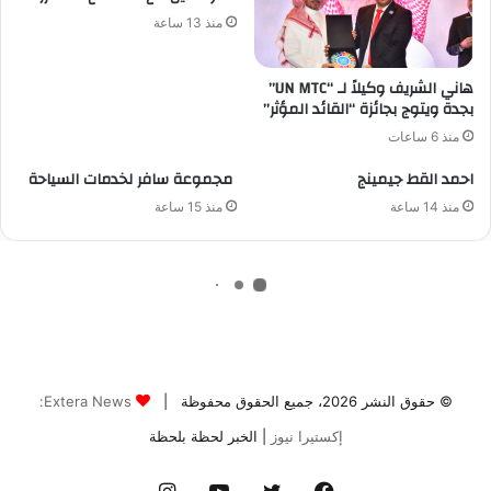
© حقوق النشر 2026، جميع الحقوق محفوظة |
Extera News:
إكستيرا نيوز
| الخبر لحظة بلحظة
فيسبوك
تويتر
يوتيوب
انستقرام