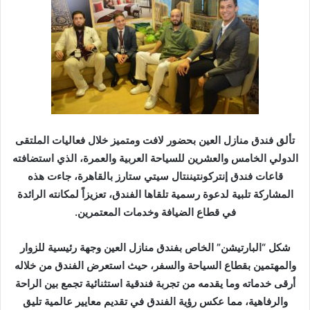
ر
ي
د
ا
إ
ل
ك
ت
ر
تألق فندق منازل العين بحضور لافت ومتميز خلال فعاليات الملتقى
و
الدولي الخامس والعشرين للسياحة العربية والعمرة، الذي استضافته
ن
قاعات فندق إنتركونتيننتال سيتي ستارز بالقاهرة، جاءت هذه
ي
المشاركة تلبية لدعوة رسمية تلقاها الفندق، تعزيزاً لمكانته الرائدة
ا
في قطاع الضيافة وخدمات المعتمرين.
شكل “البارتيشن” الخاص بفندق منازل العين وجهة رئيسية للزوار
والمهتمين بقطاع السياحة والسفر، حيث استعرض الفندق من خلاله
أرقى خدماته وما يقدمه من تجربة فندقية استثنائية تجمع بين الراحة
والرفاهية، مما عكس رؤية الفندق في تقديم معايير عالمية تليق