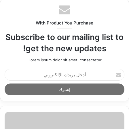
With Product You Purchase
Subscribe to our mailing list to
get the new updates!
Lorem ipsum dolor sit amet, consectetur.
أ
د
خ
ل
ب
ر
ي
د
ك
ا