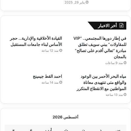
يناير 29, 2025
أخر الاخبار
في إطار دورها المجتمعي.. “VIP
القيادة الأخلاقية والإدارية… حجر
للمقاولات” ببني سويف تطلق
الأساس لبناء جامعات المستقبل
مبادرة “تعالي أقدم على تصالح”
منذ 12 ساعة
بالمجان
منذ 9 ساعات
مياه البحر الأحمر بين الوعود
احمد القط جيمينج
والواقع متى تنتهيدى معاناة
منذ 14 ساعة
المواطنين مع الانقطاع المتكرر
منذ 13 ساعة
أغسطس 2026
س
د
ن
ث
أرب
خ
ج