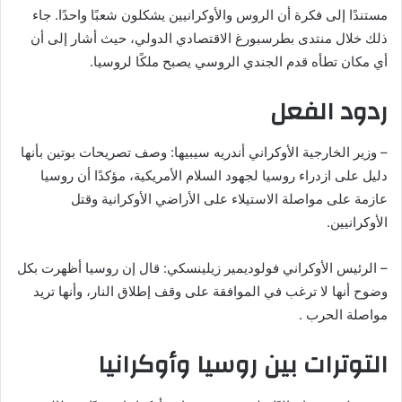
مستندًا إلى فكرة أن الروس والأوكرانيين يشكلون شعبًا واحدًا. جاء
ب
ر
ذلك خلال منتدى بطرسبورغ الاقتصادي الدولي، حيث أشار إلى أن
ي
أي مكان تطأه قدم الجندي الروسي يصبح ملكًا لروسيا.
د
ردود الفعل
ا
إ
ل
– وزير الخارجية الأوكراني أندريه سيبيها: وصف تصريحات بوتين بأنها
ك
دليل على ازدراء روسيا لجهود السلام الأمريكية، مؤكدًا أن روسيا
ت
عازمة على مواصلة الاستيلاء على الأراضي الأوكرانية وقتل
ر
الأوكرانيين.
و
ن
– الرئيس الأوكراني فولوديمير زيلينسكي: قال إن روسيا أظهرت بكل
ي
وضوح أنها لا ترغب في الموافقة على وقف إطلاق النار، وأنها تريد
ا
مواصلة الحرب .
التوترات بين روسيا وأوكرانيا