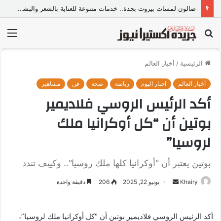
صالون لمسات بيروت بجدة.. خدمات متنوعة للعناية بالشعر والبشرة وإطلالة المرأة
بحث
الق
عن
الرئيسية
/
أخبار العالم
أخبار العالم
اخبار اليوم
رياضة
صحة
فن
مشاهير
أكد الرئيس الروسي فلاديمير
بوتين أن “كل أوكرانيا ملك
لروسيا”
بوتين يعتبر أن "أوكرانيا كلها ملك روسيا".. وكييف تندد
Khairy
أ
يونيو 22, 2025
206
دقيقة واحدة
ر
س
أكد الرئيس الروسي فلاديمير بوتين أن “كل أوكرانيا ملك لروسيا”،
ل