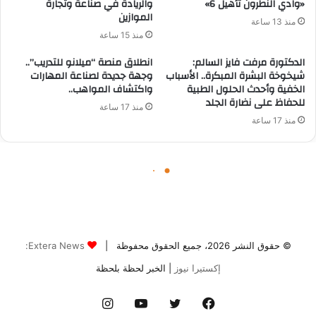
© حقوق النشر 2026، جميع الحقوق محفوظة |
Extera News:
إكستيرا نيوز
| الخبر لحظة بلحظة
فيسبوك
تويتر
يوتيوب
انستقرام