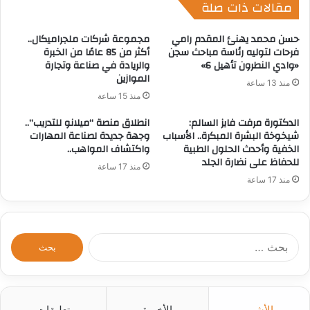
مقالات ذات صلة
حسن محمد يهنئ المقدم رامي
مجموعة شركات ملجراميكال..
فرحات لتوليه رئاسة مباحث سجن
أكثر من 85 عامًا من الخبرة
«وادي النطرون تأهيل 6»
والريادة في صناعة وتجارة
الموازين
منذ 13 ساعة
منذ 15 ساعة
الدكتورة مرفت فايز السالم:
انطلاق منصة “ميلانو للتدريب”..
شيخوخة البشرة المبكرة.. الأسباب
وجهة جديدة لصناعة المهارات
الخفية وأحدث الحلول الطبية
واكتشاف المواهب..
للحفاظ على نضارة الجلد
منذ 17 ساعة
منذ 17 ساعة
ا
ل
ب
ح
ث
الأشهر
الأخيرة
تعليقات