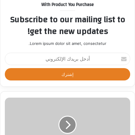
With Product You Purchase
Subscribe to our mailing list to
get the new updates!
Lorem ipsum dolor sit amet, consectetur.
أ
د
خ
ل
ب
ر
ي
د
ك
ا
ل
إ
ل