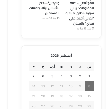
المجتمعي.. “VIP
والإدارية… حجر
للمقاولات” ببني
الأساس لبناء جامعات
سويف تطلق مبادرة
المستقبل
“تعالي أقدم على
منذ 18 ساعة
تصالح” بالمجان
منذ 15 ساعة
أغسطس 2026
س
د
ن
ث
أرب
خ
ج
7
6
5
4
3
2
1
14
13
12
11
10
9
8
21
20
19
18
17
16
15
28
27
26
25
24
23
22