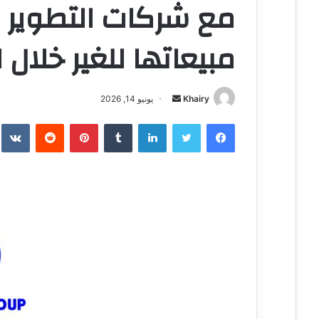
مع شركات التطوير
مبيعاتها للغير خلال 
Khairy
أ
يونيو 14, 2026
ر
فيسبوك
تويتر
لينكدإن
‏Tumblr
بينتيريست
‏Reddit
‏te
س
ل
ب
ر
ي
د
ا
إ
ل
ك
ت