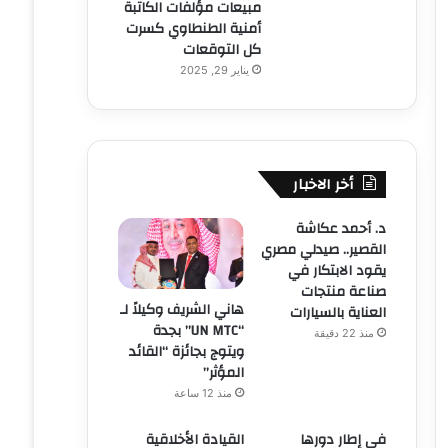
مبيعات مؤلفات الكاتبة
أمنية الطنطاوي كسرت
كل التوقعات
يناير 29, 2025
أخر الاخبار
د. أحمد عكاشة
القصير.. صيدلي مصري
يقود الابتكار في
صناعة منتجات
هاني الشريف وكيلاً لـ
العناية بالسيارات
“UN MTC” بجدة
منذ 22 دقيقة
ويتوج بجائزة “القائد
المؤثر”
منذ 12 ساعة
في إطار دورها
القيادة الأخلاقية