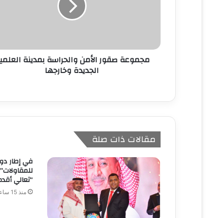
ل
ك
ت
ر
و
ن
مجموعة صقور الأمن والحراسة بمدينة العلمي
ي
الجديدة وخارجها
مقالات ذات صلة
للمقاولات”
“تعالي أقدم
منذ 15 ساعة