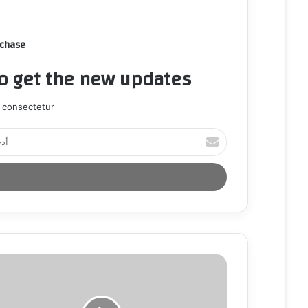
rchase
to get the new updates!
 consectetur.
أ
د
خ
ل
ب
ر
ي
د
ك
ا
ل
إ