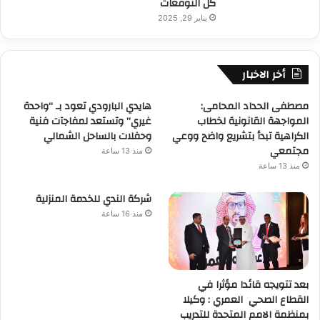
كل التوقعات
يناير 29, 2025
أخر الاخبار
مصطفى الحداد المحامى:
هايدي البارودي تعود بـ “واحدة
المواجهة القانونية لخطاب
غيري” وتستعد لمفاجآت فنية
الكراهية تبدأ بتشريع واضح ووعي
وحفلات بالساحل الشمالي
مجتمعي
منذ 13 ساعة
منذ 13 ساعة
شركة الندي للخدمة المنزلية
منذ 16 ساعة
بعد تتويجه قائدا مؤثرا في
القطاع الصحي العمري : وكيلا
بمنظمة الامم المتحدة للتدريب