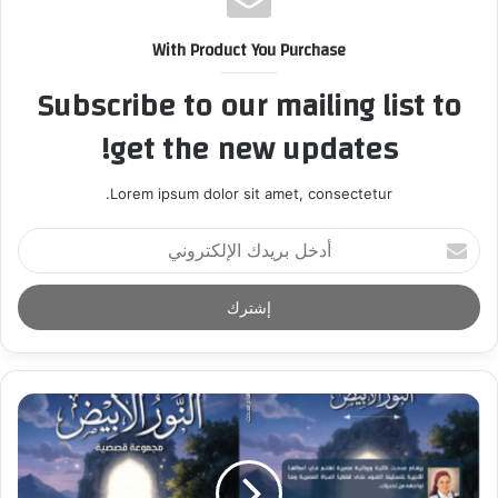
With Product You Purchase
Subscribe to our mailing list to
get the new updates!
Lorem ipsum dolor sit amet, consectetur.
أ
د
خ
ل
ب
ر
ي
د
ك
ا
ل
إ