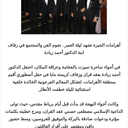
ر
ي
د
ا
إ
ل
ك
أهرامات الجيزة تشهد ليلة العمر.. نجوم الفن والمجتمع في زفاف
ت
ابنة الدكتور أحمد زيادة
ر
و
في أجواء ساحرة تميزت بالفخامة وعراقة المكان، احتفل الدكتور
ن
أحمد زيادة بعقد قران وزفاف كريمته مايا في حفل أسطوري أقيم
ي
بمنطقة الأهرامات، لتشكل المعالم الفرعونية الخالدة خلفية
ا
استثنائية لليلة خطفت الأنظار.
وكانت أجواء البهجة قد بدأت قبل أيام برباط مقدس، حيث تولى
الداعية الإسلامي مصطفى حسني عقد القران، ومزج خطبته بكلمات
مؤثرة ودعوات صادقة بالبركة والتوفيق للعروسين، وسط حضور
دافئ ومقتصر على أفراد العائلتين.