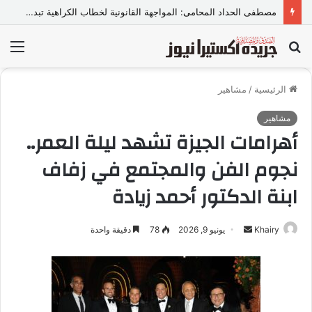
مصطفى الحداد المحامى: المواجهة القانونية لخطاب الكراهية تبدأ بتشريع واضح ووعي مجتمعي
بحث
الق
عن
الرئيسية
/
مشاهير
مشاهير
أهرامات الجيزة تشهد ليلة العمر..
نجوم الفن والمجتمع في زفاف
ابنة الدكتور أحمد زيادة
Khairy
أ
يونيو 9, 2026
78
دقيقة واحدة
ر
س
ل
ب