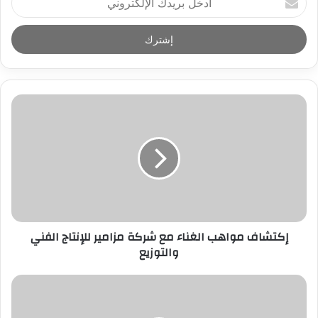
د
خ
ل
ب
ر
ي
د
ك
ا
ل
إ
ل
ك
ت
ر
إكتشاف مواهب الغناء مع شركة مزامير للإنتاج الفني
و
والتوزيع
ن
ي