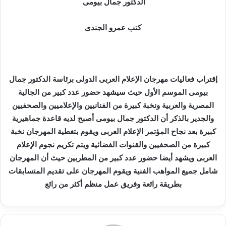
ر
الدكتور جمال بيومى
ي
د
كتب عمرو الجندى
ا
إ
ل
ك
إقتراب فعاليات مهرجان الإعلام العربى الدولى برئاسة الدكتور جمال
ت
بيومى الموسم الأول حيث سيشهد حضور عدد كبير من الجالية
ر
المصرية والعربية ونخبة كبيرة من الفنانيين والإعلاميين والصحفيين
و
والجدير بالذكر أن الدكتور جمال بيومى أصبح لديه قاعدة جماهيرية
ن
كبيرة بعد نجاح المؤتمر الإعلام العربى ويقوم بتغطية المهرجان نخبة
ي
كبيرة من الصحفيين والقنوات الفضائية ويتم تكريم نجوم الإعلام
ا
العربى ويشهد أيضا حضور عدد كبير من المطربين حيث أن المهرجان
شامل جميع المواهب الفنية ويقوم المهرجان على تقديم المتسابقات
بطريقة رائعة وفريق عمل منظم أكثر من رائع