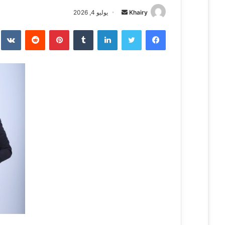
Khairy
أ
يوليو 4, 2026
ر
فيسبوك
تويتر
لينكدإن
‏Tumblr
بينتيريست
‏Reddit
‏te
س
ل
ب
ر
ي
د
ا
إ
ل
ك
ت
ر
و
ن
ي
ا