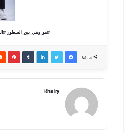
#هو_وهي_بين_السطور #الحي
فيسبوك
تويتر
لينكدإن
‏Tumblr
بينتيريست
شاركها
Khairy