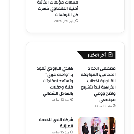
مبيعات مؤلفات الكاتبة
أمنية الطنطاوي كسرت
كل التوقعات
يناير 29, 2025
أخر الاخبار
مصطفى الحداد
هايدي البارودي تعود
المحامى: المواجهة
بـ “واحدة غيري”
القانونية لخطاب
وتستعد لمفاجآت
الكراهية تبدأ بتشريع
فنية وحفلات
واضح ووعي
بالساحل الشمالي
مجتمعي
منذ 13 ساعة
منذ 12 ساعة
شركة الندي للخدمة
المنزلية
منذ 15 ساعة