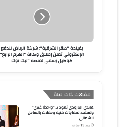
ل
إ
ل
ك
ت
ر
و
ن
بقيادة "صقر الشرقية": شركة الرياض للدفع
ي
الإلكتروني تعلن إطلاق وكالة "الهرم الرابع"
كوكيل رسمي لمنصة "تيك توك
مقالات ذات صلة
هايدي البارودي تعود بـ “واحدة غيري”
وتستعد لمفاجآت فنية وحفلات بالساحل
الشمالي
منذ 13 ساعة