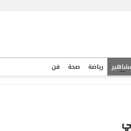
جهة القانونية لخطاب الكراهية تبدأ بتشريع واضح ووعي مجتمعي
شاهير
رياضة
صحة
فن
ي