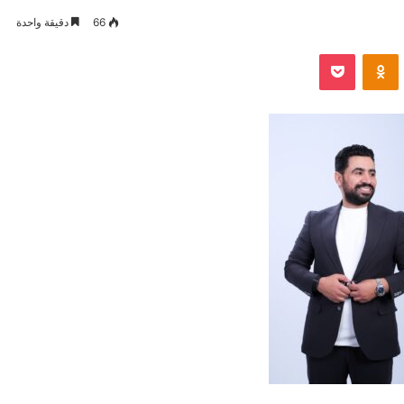
66
دقيقة واحدة
VKontak
Odnoklassniki
بوكيت