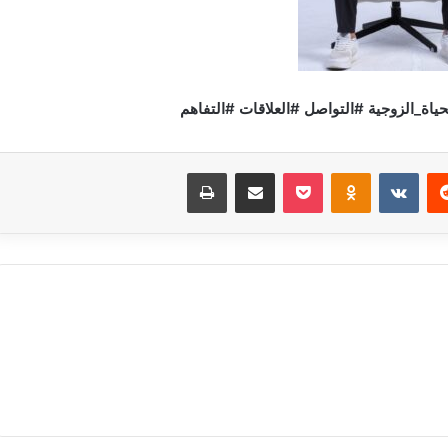
اة_الزوجية #التواصل #العلاقات #التفاهم
‏Reddit
‏VKontakte
Odnoklassniki
بوكيت
مشاركة عبر البريد
طباعة