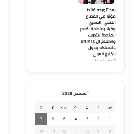
بعد تتويجه قائدا
مؤثرا في القطاع
الصحي العمري :
وكيلا بمنظمة الامم
المتحدة للتدريب
والاعلام ال UN MTC
بالمملكة ودول
الخليج العربي
منذ 15 ساعة
أغسطس 2026
س
د
ن
ث
أرب
خ
ج
7
6
5
4
3
2
1
14
13
12
11
10
9
8