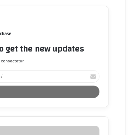
rchase
to get the new updates!
 consectetur.
أ
د
خ
ل
ب
ر
ي
د
ك
ا