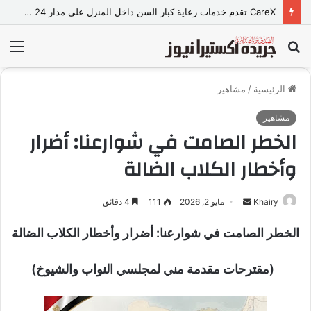
CareX تقدم خدمات رعاية كبار السن داخل المنزل على مدار 24 ساعة
بحث
الق
عن
الرئيسية
/
مشاهير
مشاهير
الخطر الصامت في شوارعنا: أضرار
وأخطار الكلاب الضالة
Khairy
أ
مايو 2, 2026
111
4 دقائق
ر
الخطر الصامت في شوارعنا: أضرار وأخطار الكلاب الضالة
س
ل
(مقترحات مقدمة مني لمجلسي النواب والشيوخ)
ب
ر
ي