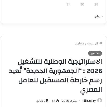
31
30
29
« يوليو