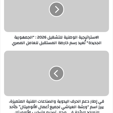
ل
إ
ل
ك
ت
ر
الاستراتيجية الوطنية للتشغيل 2026 : "الجمهورية
و
الجديدة" تُعيد رسم خارطة المستقبل للعامل المصري
ن
ي
في إطار دعم الحرف اليدوية والصناعات الفنية المتميزة،
يبرز اسم “ورشة العياشي لجميع أعمال الألوميتال” كأحد
النماذج الرائدة في مجال تصنيع وتركيب الألوميتال