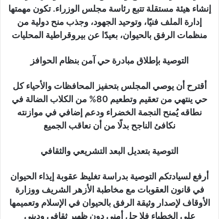
إنشاء هيئة مستقلة تتبع رئاسة مجلس الوزراء. تكون مهمتها
إدارة الملف فنيًا، وتوحيد الجهود، وجذب منح دولية من
منظمات الرفق بالحيوان، بعيدًا عن بيروقراطية المحليات
التوصية بإطلاق مبادرة حي آمن بنظام الحوافز
أقترح أن يوصي المجلس بتحفيز المحافظات والأحياء كل
حي ينتهي من تعقيم وتطعيم 80% من الكلاب الضالة في
نطاقه يُمنح النجمة الخضراء ودعم إضافي في موازنته
نكافئ الناجح بدلًا من أن نعاقب الجميع
التوصية بتعديل البعد التشريعي والثقافي
أرفع لسيادتكم التوصية بدراسة تغليظ عقوبة إيذاء الحيوان
في قانون العقوبات مع مخاطبة الأزهر الشريف ووزارة
الأوقاف لإصدار وثيقة الرفق بالحيوان في الإسلام وتعميمها
على الخطباء فلا حل أمني دون ظهير ثقافي وديني