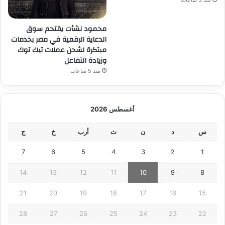
محمود نشأت يقتحم سوق
الدعاية الرقمية في مصر بخدمات
مبتكرة لشحن عملات تيك توك
وزيادة التفاعل
منذ 5 ساعات
أغسطس 2026
س
د
ن
ث
أرب
خ
ج
7
6
5
4
3
2
1
14
13
12
11
10
9
8
21
20
19
18
17
16
15
28
27
26
25
24
23
22