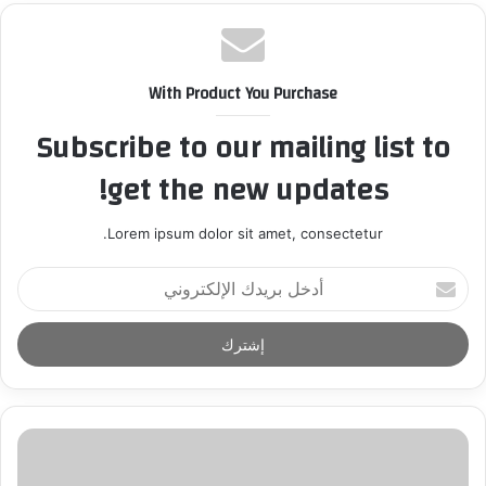
With Product You Purchase
Subscribe to our mailing list to
get the new updates!
Lorem ipsum dolor sit amet, consectetur.
أ
د
خ
ل
ب
ر
ي
د
ك
ا