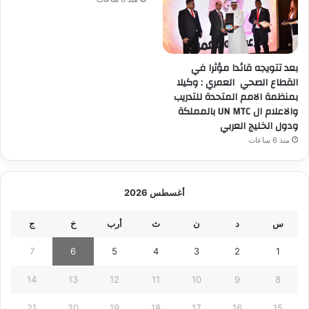
بعد تتويجه قائدا مؤثرا في
القطاع الصحي العمري : وكيلا
بمنظمة الامم المتحدة للتدريب
والاعلام ال UN MTC بالمملكة
ودول الخليج العربي
منذ 6 ساعات
أغسطس 2026
س
د
ن
ث
أرب
خ
ج
7
6
5
4
3
2
1
14
13
12
11
10
9
8
21
20
19
18
17
16
15