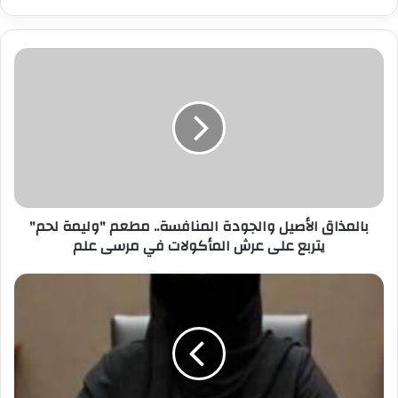
ر
ي
د
ك
ا
ل
إ
ل
ك
ت
ر
بالمذاق الأصيل والجودة المنافسة.. مطعم "وليمة لحم"
و
يتربع على عرش المأكولات في مرسى علم
ن
ي