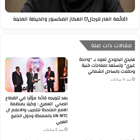
(قائمة العار للرجال7) العكاز المكسور والحيطة المايلة
مقالات ذات صلة
هايدي البارودي تعود بـ “واحدة
غيري” وتستعد لمفاجآت فنية
وحفلات بالساحل الشمالي
منذ 4 ساعات
بعد تتويجه قائدا مؤثرا في القطاع
الصحي العمري : وكيلا بمنظمة
الامم المتحدة للتدريب والاعلام ال
UN MTC بالمملكة ودول الخليج
العربي
منذ 6 ساعات