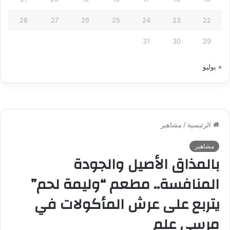
28
27
26
25
24
23
22
31
30
29
« يوليو