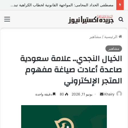
مصطفى الحداد المحامى: المواجهة القانونية لخطاب الكراهية تبدأ بتشريع واضح ووعي مجتمعي
بحث
الق
عن
الرئيسية
/
مشاهير
مشاهير
الخيال النجدي.. علامة سعودية
صاعدة أعادت صياغة مفهوم
المتجر الإلكتروني
Khairy
أ
يونيو 11, 2026
80
دقيقة واحدة
ر
س
ل
ب