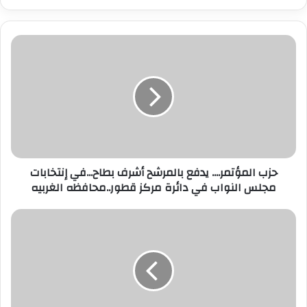
ر
ي
د
ك
ا
ل
إ
ل
ك
ت
ر
حزب المؤتمر.... يدفع بالمرشح أشرف بطاح...في إنتخابات
و
مجلس النواب في دائرة مركز قطور..محافظه الغربيه
ن
ي