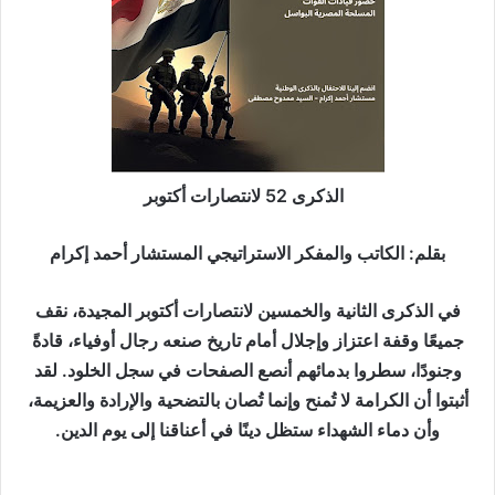
إ
ل
ك
ت
ر
و
ن
الذكرى 52 لانتصارات أكتوبر
ي
ا
بقلم: الكاتب والمفكر الاستراتيجي المستشار أحمد إكرام
في الذكرى الثانية والخمسين لانتصارات أكتوبر المجيدة، نقف
جميعًا وقفة اعتزاز وإجلال أمام تاريخ صنعه رجال أوفياء، قادةً
وجنودًا، سطروا بدمائهم أنصع الصفحات في سجل الخلود. لقد
أثبتوا أن الكرامة لا تُمنح وإنما تُصان بالتضحية والإرادة والعزيمة،
وأن دماء الشهداء ستظل دينًا في أعناقنا إلى يوم الدين.