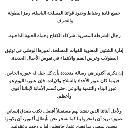
جميع قادة وضباط وجنود قواتنا المسلحة الباسلة، رمز البطولة
والشرف.
رجال الشرطة المصرية، شركاء الكفاح وحماة الجبهة الداخلية.
إدارة الشئون المعنوية للقوات المسلحة، لدورها الوطني في توثيق
البطولات وغرس القيم والانتماء في نفوس الأجيال الجديدة.
إن ذكرى أكتوبر هي رسالة متجددة بأن كل جيل له عبوره الخاص.
فبينما كان عبور الأجداد بالسلاح والإرادة، فإن عبورنا اليوم هو
عبور البناء والتنمية والوعي، حتى نُسلم الأمانة لأبنائنا أقوى
وأعظم.
ولأجل أبنائنا الذين ننشد لهم مستقبلاً أفضل، نكتب بصدق إنساني
عميق: نريد أن يفتخروا بنا كما نفتخر نحن بأبطال أكتوبر، أن يكونوا
محبين لمصر، مدافعين عنها، حافظين لها بروحهم وعقولهم