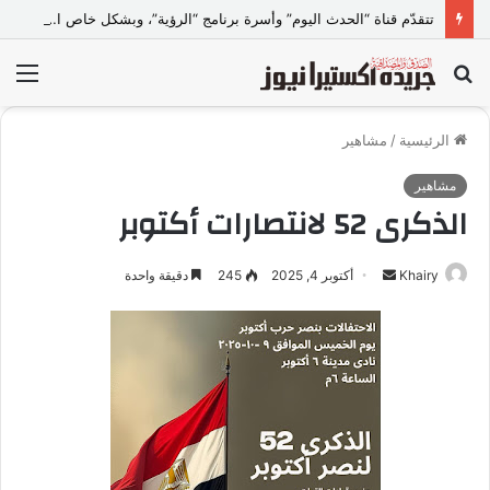
تتقدّم قناة “الحدث اليوم” وأسرة برنامج “الرؤية”، وبشكل خاص الإعلامي خيري البحيري -مذيع البرنامج ورئيس مجلس إدارته- ببالغ الاعتذار والأسف إلى الدكتورة ولاء جمال عبد الخالق
بحث
الق
عن
الرئيسية
/
مشاهير
مشاهير
الذكرى 52 لانتصارات أكتوبر
Khairy
أ
أكتوبر 4, 2025
245
دقيقة واحدة
ر
س
ل
ب
ر
ي
د
ا