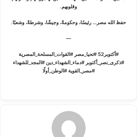
وقلوبهم.
حفظ الله مصر… رئيسًا، وحكومةً، وجيشًا، وشرطةً، وشعبًا.
—
#أكتوبر52 #تحيا_مصر #القوات_المسلحة_المصرية
#ذكرى_نصر_أكتوبر #دماء_الشهداء_دين #المجد_للشهداء
#مصر_القوية #الوطن_أولًا