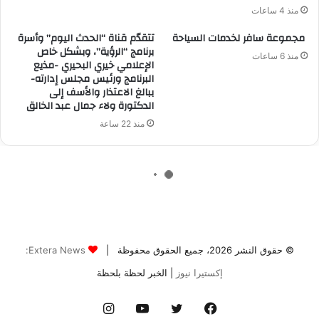
© حقوق النشر 2026، جميع الحقوق محفوظة |
Extera News:
إكستيرا نيوز
| الخبر لحظة بلحظة
فيسبوك
تويتر
يوتيوب
انستقرام