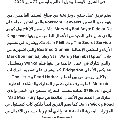
في الشرق الأوسط وحول العالم بداية من 27 مايو 2026.
يضم فريق عمل سفن دوجز نخبة من صناع السينما العالميين، من
بينهم مدير التصوير Robrecht Heyvaert والذي اشتهر بعمله على
Bad Boys: Ride or Die و Ms. Marvel. مصمم الإنتاج بول كيربي
والذي عمل على العديد من الأعمال العالمية من بينها Kingsman:
The Secret Service و Captain Phillips. ويشارك في تصميم
الأزياء والملابس الإيطالية Beatrice Giannini والتي اشتهرت من
خلال أعمالها Hannibal و Star Wars ويشاركها Mark Bouman
والذي شارك في أعمال عالمية من بينها فيلم Wonka ومسلسل
نتفليكس الأصلي Bridgerton. كما يشرف على تصميم الميك اب
جاكلين روسن من بين أعمالها Pearl Harbor و The Little
Mermaid. كما يشرف على تصميم المعارك والمشاهد الخطرة
فريق 87Eleven بقيادة مصمم المعارك ستيفن دون-ليفي والذي
شارك في العديد من الأعمال العالمية من بينها Mad Max: Fury
Road و John Wick. كما يضم الفريق ايضاً دانكن كاب كمسئول عن
المؤثرات البصرية الخاصة SFX والذي أشتهر بالعديد من الأعمال من
بينها Batman Begins.