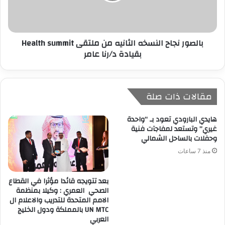
بالصور نجاح النسخه الثانيه من ملتقى Health summit
بقيادة د/رنا عامر
مقالات ذات صلة
هايدي البارودي تعود بـ “واحدة
غيري” وتستعد لمفاجآت فنية
وحفلات بالساحل الشمالي
منذ 7 ساعات
بعد تتويجه قائدا مؤثرا في القطاع
الصحي العمري : وكيلا بمنظمة
الامم المتحدة للتدريب والاعلام ال
UN MTC بالمملكة ودول الخليج
العربي