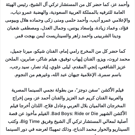
وأحمد عز، كما حضر كل من المستشار تركي آل الشيخ، رئيس الهيئة
العامة للترفيه بالمملكة العربية السعودية، والهضبة عمرو دياب،
والإعلامي عمرو أديب، وأحمد حلمى ومنى زكى وحماده هلال وبيومى
فؤاد، وعماد زيادة، وإسعاد يونس، وجمال العدل، ومصطفى شعبان
ودينا الشربينى واحمد زاهر والسيناريست أيمن بهجت قمر.
كما حضر كل من المخرج رامي إمام، الفنان شيكو، ميرنا جميل،
محمد ثروت، ويزو، الفنان إيهاب توفيق، هيثم شاكر، صابرين، الملحن
عزيز الشافعي، إنجي المقدم، ليلى علوي، إياد نصار، سيد رجب،
باسم سمرة، الإعلامية جيهان عبد الله، وغيرهم من النجوم.
فيلم الأكشن “سفن دوجز”، من بطولة نجمي السينما المصرية
والعربية الفنان كريم عبد العزيز والفنان أحمد عز، ومن إخراج
المخرجان العالميان بلال العربي وعادل فلاح، اللذان أخرجا فيلم
الأكشن الشهير Bad Boys: Ride or Die. الفيلم مأخوذ عن قصة
أصلية لمعالي المستشار تركي آل الشيخ وفريق Big Time، وكتب
السيناريو والحوار محمد الدباح، وذلك تمهيدًا لعرضه في دور السينما