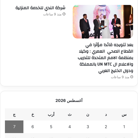
شركة الندي للخدمة المنزلية
منذ 9 ساعات
بعد تتويجه قائدا مؤثرا في
القطاع الصحي العمري : وكيلا
بمنظمة الامم المتحدة للتدريب
والاعلام ال UN MTC بالمملكة
ودول الخليج العربي
منذ 9 ساعات
أغسطس 2026
س
د
ن
ث
أرب
خ
ج
7
6
5
4
3
2
1