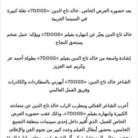
ر
ي
بعد حضوره العرض الخاص.. خالد تاج الدين: «7DOGS» نقلة كبيرة
د
في السينما العربية
ا
إ
خالد تاج الدين يعبّر عن انبهاره بفيلم «7DOGS» ويؤكد: عمل ضخم
ل
يستحق النجاح
ك
ت
إشادة واسعة من خالد تاج الدين بفيلم «7DOGS» بطولة أحمد عز
ر
وكريم عبد العزيز
و
ن
الشاعر خالد تاج الدين: «7DOGS» أبهرني بالمطاردات والكادرات
ي
ا
وفريق العمل العالمي
أعرب الشاعر الغنائي ومطرب الراب خالد تاج الدين عن سعادته
الكبيرة وانبهاره بفيلم «7DOGS»، وذلك عقب حضوره العرض
الخاص للعمل، الذي أُقيم داخل إحدى سينمات منطقة التجمع
الخامس، بحضور أبطال الفيلم وعدد كبير من نجوم الفن والإعلام،
وبحضور معالي المستشار تركي آل الشيخ رئيس مجلس إدارة الهيئة