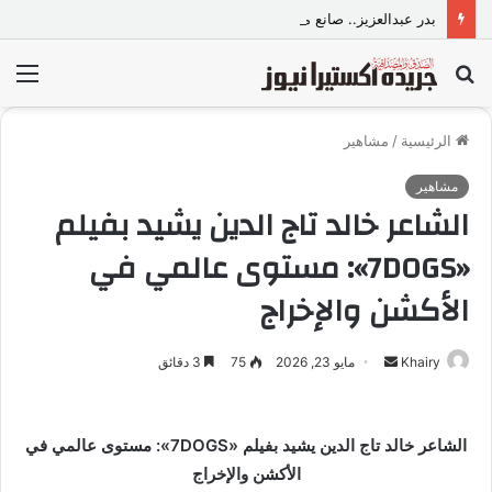
بدر عبدالعزيز.. صانع محتوى وموديل مصري يواصل تألقه في المملكة العربية السعودية
بحث
الق
عن
الرئيسية
/
مشاهير
مشاهير
الشاعر خالد تاج الدين يشيد بفيلم
«7DOGS»: مستوى عالمي في
الأكشن والإخراج
Khairy
أ
مايو 23, 2026
75
3 دقائق
ر
س
ل
الشاعر خالد تاج الدين يشيد بفيلم «7DOGS»: مستوى عالمي في
ب
الأكشن والإخراج