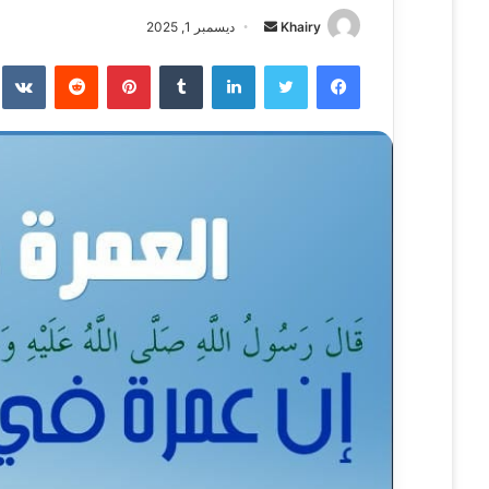
Khairy
أ
ديسمبر 1, 2025
ر
فيسبوك
تويتر
لينكدإن
‏Tumblr
بينتيريست
‏Reddit
‏te
س
ل
ب
ر
ي
د
ا
إ
ل
ك
ت
ر
و
ن
ي
ا