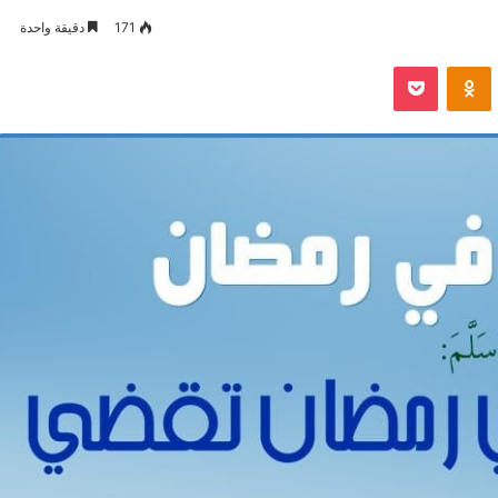
171
دقيقة واحدة
VKontak
Odnoklassniki
بوكيت