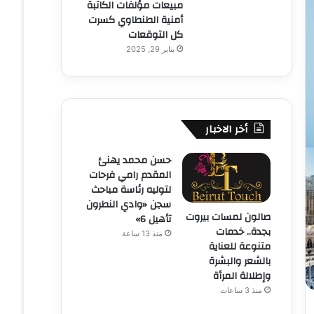
مبيعات مؤلفات الكاتبة
أمنية الطنطاوي كسرت
كل التوقعات
يناير 29, 2025
أخر الاخبار
حسن محمد يهنئ
المقدم رامي فرحات
لتوليه رئاسة مباحث
سجن «وادي النطرون
صالون لمسات بيروت
تأهيل 6»
بجدة.. خدمات
منذ 13 ساعة
متنوعة للعناية
بالشعر والبشرة
وإطلالة المرأة
منذ 3 ساعات