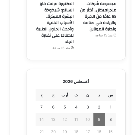
مجموعة شركات
الدكتورة مرفت فايز
ملجراميكال.. أكثر من
السالم: شيخوخة
85 عامًا من الخبرة
البشرة المبكرة..
والريادة في صناعة
الأسباب الخفية
وتجارة الموازين
وأحدث الحلول الطبية
للحفاظ على نضارة
منذ 15 ساعة
الجلد
منذ 16 ساعة
أغسطس 2026
س
د
ن
ث
أرب
خ
ج
7
6
5
4
3
2
1
14
13
12
11
10
9
8
21
20
19
18
17
16
15