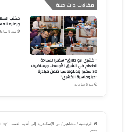
مقالات ذات صلة
مكتب السلا
ورعايه المس
منذ 9 ساعات
” كشري ابو طارق” سفيرا لسياحة
الطعام في الشرق الأوسط.. ويستضيف
50 سفيرا ودبلوماسيا ضمن مبادرة
“دبلوماسية الكشري”
منذ 5 ساعات