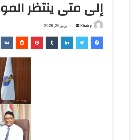
إلى متى ينتظر المو
Khairy
أ
يونيو 26, 2026
ر
فيسبوك
تويتر
لينكدإن
‏Tumblr
بينتيريست
‏Reddit
‏te
س
ل
ب
ر
ي
د
ا
إ
ل
ك
ت
ر
و
ن