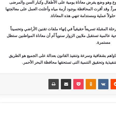
وع وهو وضع يفرض معاناة يومية على الأطفال وكبار السن والمرضى
ً. وقد أقرت المحافظة بوجود أزمة مياه وأعلنت العمل على معالجتها
حلولاً عملية ومستدامة تنهي هذه المعاناة.
 المقبلة تسريعاً حقيقياً في إنهاء ملفات تقنين الأراضي وتحسيناً
ة عالمية تستقبل ملايين الزوار سنوياً أم أن معاناة المواطنين ستظل
مستمرة.
واهم بشفافية وسرعة وتنفيذ القانون بعدالة على الجميع هو الطريق
لتنفيذية وتحقيق التنمية التى تستحقها محافظة البحر الأحمر.
‏Reddit
‏VKontakte
Odnoklassniki
بوكيت
مشاركة عبر البريد
طباعة