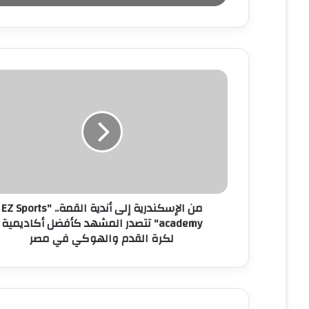
ب
ر
ي
د
ك
ا
ل
إ
ل
ك
ت
ر
و
ن
من الإسكندرية إلى أندية القمة.. "EZ Sports
ي
academy" تتصدر المشهد كأفضل أكاديمية
لكرة القدم والهوكي في مصر