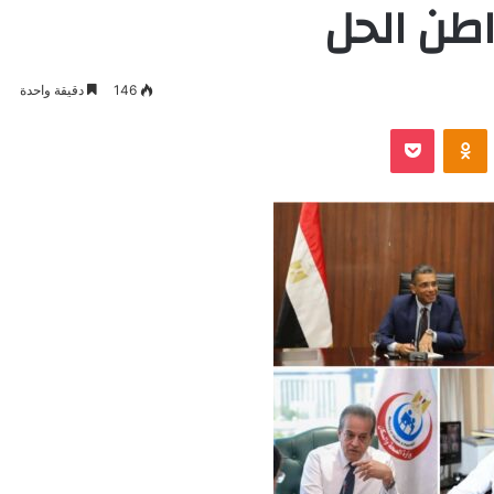
اطن الحل
146
دقيقة واحدة
VKontak
Odnoklassniki
بوكيت