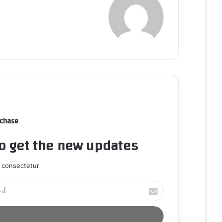
rchase
to get the new updates!
 consectetur.
أ
د
خ
ل