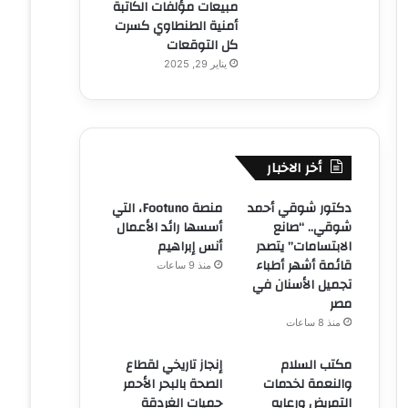
مبيعات مؤلفات الكاتبة
أمنية الطنطاوي كسرت
كل التوقعات
يناير 29, 2025
أخر الاخبار
دكتور شوقي أحمد
منصة Footuno، التي
شوقي.. “صانع
أسسها رائد الأعمال
الابتسامات” يتصدر
أنس إبراهيم
قائمة أشهر أطباء
منذ 9 ساعات
تجميل الأسنان في
مصر
منذ 8 ساعات
مكتب السلام
إنجاز تاريخي لقطاع
والنعمة لخدمات
الصحة بالبحر الأحمر
التمريض ورعايه
حميات الغردقة