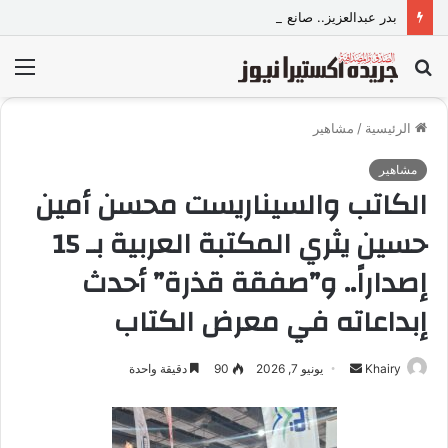
بدر عبدالعزيز.. صانع محتوى وموديل مصري يواصل تألقه في المملكة العربية السعودية
بحث
الق
عن
الرئيسية
/
مشاهير
مشاهير
الكاتب والسيناريست محسن أمين
حسين يثري المكتبة العربية بـ 15
إصداراً.. و”صفقة قذرة” أحدث
إبداعاته في معرض الكتاب
Khairy
أ
يونيو 7, 2026
90
دقيقة واحدة
ر
س
ل