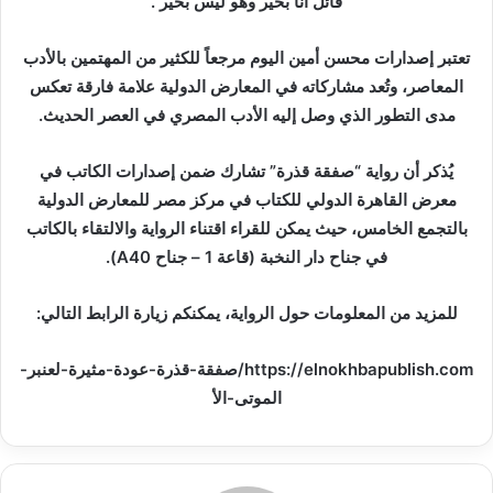
قائل أنا بخير وهو ليس بخير”.
تعتبر إصدارات محسن أمين اليوم مرجعاً للكثير من المهتمين بالأدب
المعاصر، وتُعد مشاركاته في المعارض الدولية علامة فارقة تعكس
مدى التطور الذي وصل إليه الأدب المصري في العصر الحديث.
يُذكر أن رواية “صفقة قذرة” تشارك ضمن إصدارات الكاتب في
معرض القاهرة الدولي للكتاب في مركز مصر للمعارض الدولية
بالتجمع الخامس، حيث يمكن للقراء اقتناء الرواية والالتقاء بالكاتب
في جناح دار النخبة (قاعة 1 – جناح A40).
للمزيد من المعلومات حول الرواية، يمكنكم زيارة الرابط التالي:
https://elnokhbapublish.com/صفقة-قذرة-عودة-مثيرة-لعنبر-
الموتى-الأ