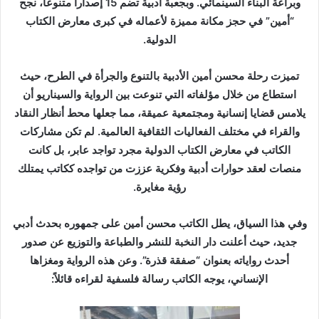
وبراعة البناء السينمائي. وبجعبة أدبية تضم 15 إصداراً متنوعاً، نجح
“أمين” في حجز مكانة مميزة لأعماله في كبرى معارض الكتاب
الدولية.
تميزت رحلة محسن أمين الأدبية بالتنوع والجرأة في الطرح، حيث
استطاع من خلال مؤلفاته التي تنوعت بين الرواية والسيناريو أن
يلامس قضايا إنسانية ومجتمعية عميقة، مما جعلها محط أنظار النقاد
والقراء في مختلف الفعاليات الثقافية العالمية. لم تكن مشاركات
الكاتب في معارض الكتاب الدولية مجرد تواجد عابر، بل كانت
منصات لعقد حوارات أدبية وفكرية عززت من تواجده ككاتب يمتلك
رؤية مغايرة.
وفي هذا السياق، يطل الكاتب محسن أمين على جمهوره بحدث أدبي
جديد، حيث أعلنت دار النخبة للنشر والطباعة والتوزيع عن صدور
أحدث رواياته بعنوان “صفقة قذرة”. وعن هذه الرواية ومغزاها
الإنساني، يوجه الكاتب رسالة فلسفية لقراءه قائلاً: