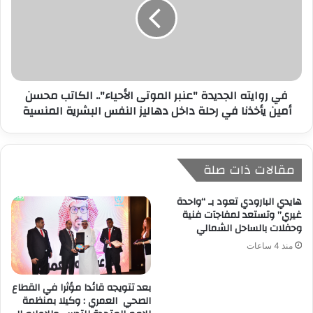
في روايته الجديدة "عنبر الموتى الأحياء".. الكاتب محسن
أمين يأخذنا في رحلة داخل دهاليز النفس البشرية المنسية
مقالات ذات صلة
هايدي البارودي تعود بـ “واحدة
غيري” وتستعد لمفاجآت فنية
وحفلات بالساحل الشمالي
منذ 4 ساعات
بعد تتويجه قائدا مؤثرا في القطاع
الصحي العمري : وكيلا بمنظمة