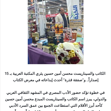
ب
ر
ي
د
ا
إ
ل
ك
ت
ر
و
ن
الكاتب والسيناريست محسن أمين حسين يثري المكتبة العربية بـ 15
ي
إصداراً.. و”صفقة قذرة” أحدث إبداعاته في معرض الكتاب
ا
في خطوة تؤكد حضور الأدب المصري في المشهد الثقافي العربي
والدولي، يبرز اسم الكاتب والسيناريست المبدع محسن أمين حسين
كأحد أبرز الأقلام التي استطاعت الجمع بين عمق السرد الأدبي