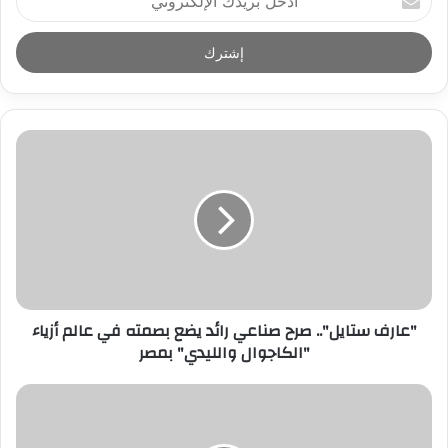
د
خ
ل
ب
ر
ي
د
ك
ا
ل
إ
ل
ك
ت
ر
"عارف ستايل".. صرح صناعي رائد يضع بصمته في عالم أزياء
و
"الكاجوال والليدي" بمصر
ن
ي