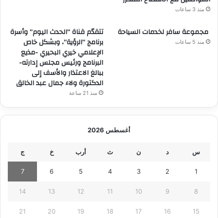
منذ 3 ساعات
مجموعة سافر لخدمات السياحة
تتقدّم قناة “الحدث اليوم” وأسرة
برنامج “الرؤية”، وبشكل خاص
منذ 5 ساعات
الإعلامي خيري البحيري -مذيع
البرنامج ورئيس مجلس إدارته-
ببالغ الاعتذار والأسف إلى
الدكتورة ولاء جمال عبد الخالق
منذ 21 ساعة
أغسطس 2026
س
د
ن
ث
أرب
خ
ج
7
6
5
4
3
2
1
14
13
12
11
10
9
8
21
20
19
18
17
16
15