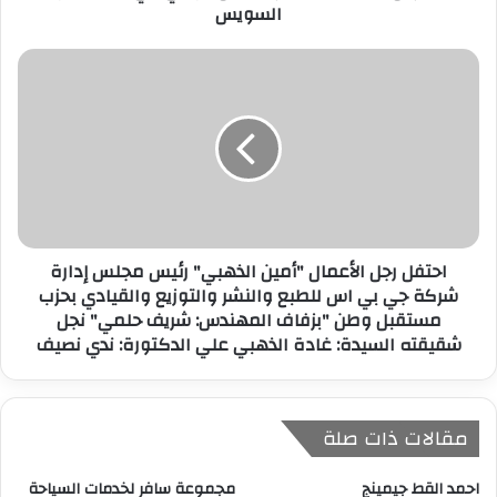
السويس
ن
ي
احتفل رجل الأعمال "أمين الذهبي" رئيس مجلس إدارة
شركة جي بي اس للطبع والنشر والتوزيع والقيادي بحزب
مستقبل وطن "بزفاف المهندس: شريف حلمي" نجل
شقيقته السيدة: غادة الذهبي علي الدكتورة: ندي نصيف
مقالات ذات صلة
احمد القط جيمينج
مجموعة سافر لخدمات السياحة