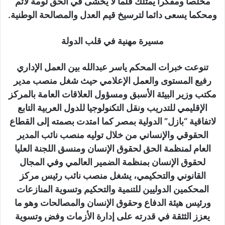
مخلصا ومفكرا يمتلك قلما لا يخشى في الحق لومة لائم
ومحكما يسعى دائما لترسيخ قيم العدل والمصالحة الوطنية.
مسيرة مهنية في قلب الدولة
تنوعت خبرات المحكم ياسر عبدالله بين العمل الإداري
رفيع المستوى والعمل الإعلامي حيث شغل منصب مدير
مكتب وزير البيئة الأسبق ومسؤول العلاقات العامة بالمركز
الإقليمي للتدريب ونقل التكنولوجيا للدول العربية التابع
لاتفاقية “بازل” الدولية بمصر كما امتدت بصمته إلى القطاع
الحقوقي والإنساني من خلال توليه منصب نائب المدير
العام لمنظمة الحق لحقوق الإنسان ومنسق اللجنة العليا
لحقوق الإنسان بمنظمة الضمير العالمي وفي المجال
القانوني والتحكيمي، يشغل منصب نائب رئيس مركز
المحكمين الدوليين للتنمية والتحكيم وتسوية المنازعات
ورئيس هيئة الدفاع وحقوق الإنسان والمصالحات وهو ما
يعزز الثثقة في قدرته على إدارة الأزمات وفض وتسوية