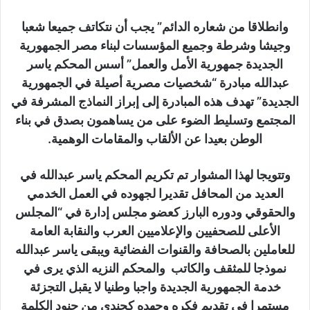
وانطلاقا من شعاره الدائم” يجب أن نتكاتف جميعا شعبا
وجيشا وشرطة وجميع المؤسسات لبناء مصر الجمهورية
الجديدة جمهورية الأمل والعمل” أسس المحكم ياسر
عبدالله مبادرة “شخصيات مصرية أصيلة في الجمهورية
الجديدة” تهدف هذه المبادرة إلى إبراز النماذج المشرفة في
المجتمع وتسليط الضوء على من يساهمون بصدق في بناء
الوطن بعيدا عن الألقاب والمقامات الوهمية.
وتتويجا لهذا المشوار تم تكريم المحكم ياسر عبدالله في
العديد من المحافل تقديرا لجهوده في العمل الخدمي
والحقوقي ودوره البارز كعضو مجلس إدارة في “المجلس
الأعلى للصحفيين والإعلاميين العرب والنقابة العامة
للعاملين بالصحافة والقنوات الفضائية ويبقى ياسر عبدالله
نموذجا للمثقف والكاتب والمحكم النزيه الذي يرى في
خدمة الجمهورية الجديدة واجبا وطنيا لا يقبل التجزئة
مستمرا في تقديم فكره وجهده كجندي من جنود الكلمة