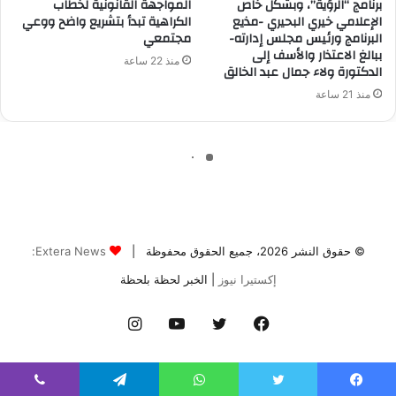
© حقوق النشر 2026، جميع الحقوق محفوظة |
Extera News:
إكستيرا نيوز
| الخبر لحظة بلحظة
فيسبوك
تويتر
يوتيوب
انستقرام