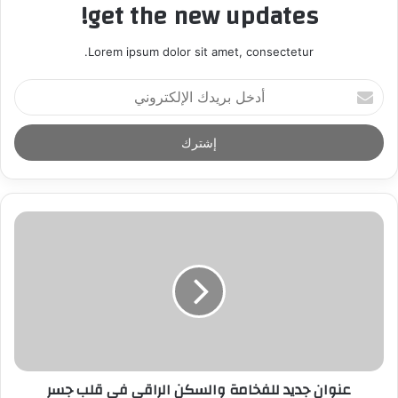
get the new updates!
Lorem ipsum dolor sit amet, consectetur.
أ
د
خ
ل
ب
ر
ي
د
ك
ا
ل
إ
ل
ك
ت
ر
عنوان جديد للفخامة والسكن الراقي في قلب جسر
و