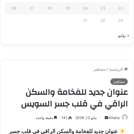
28
27
26
25
24
23
22
31
30
29
« يوليو