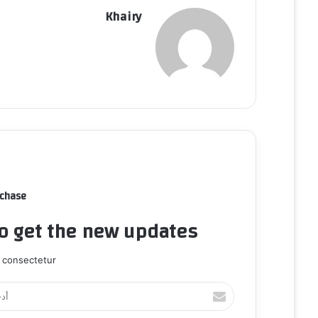
Khairy
rchase
to get the new updates!
 consectetur.
أ
د