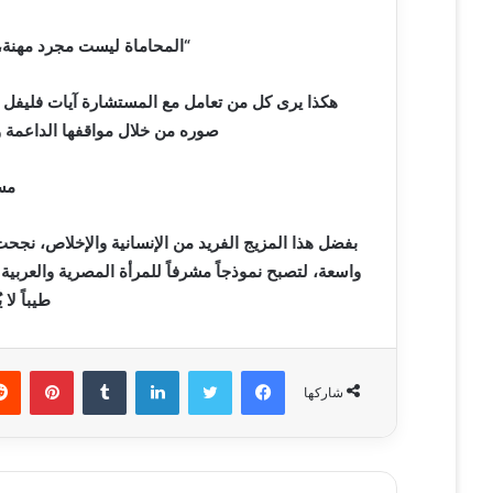
“المحاماة ليست مجرد مهنة،
هكذا يرى كل من تعامل مع المستشارة آيات فليفل 
صوره من خلال مواقفها الداعمة و
مسي
بفضل هذا المزيج الفريد من الإنسانية والإخلاص، نجح
واسعة، لتصبح نموذجاً مشرفاً للمرأة المصرية والعربية ف
طيباً لا
فيسبوك
تويتر
لينكدإن
‏Tumblr
بينتيريست
شاركها