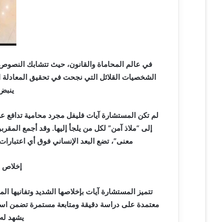
ر
و
ن
ي
ا
في عالم المحاماة والقانون، حيث تتشابك النصوص 
الشخصيات القلائل التي نجحت في تحقيق المعادلة الص
ينبض 
لم تكن المستشارة آيات فليفل مجرد محامية تدافع ع
إلى “ملاذ آمن” لكل من يلجأ إليها. وقد أجمع المقرب
معنى”، تضع البعد الإنساني فوق أي اعتبارات
إخلاص م
تتميز المستشارة آيات بإخلاصها الشديد وتفانيها ال
معتمدة على دراسة دقيقة ومتابعة مستمرة تضمن استرد
يشهد له 