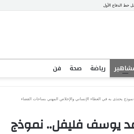
 خط الدفاع الأول
شاهير
رياضة
صحة
فن
موذج يحتذى به في العطاء الإنساني والإخلاص المهني بساحات القضاء
مد يوسف فليفل.. نموذج