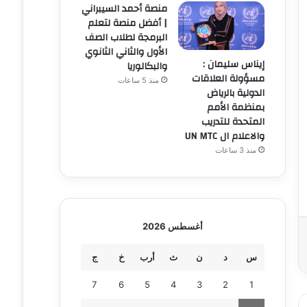
منصة أحمد السيبراني
| أفضل منصة لتعلم
البرمجة لطلاب الصف
الأول والثاني الثانوي
إيناس سليمان :
والبكالوريا
مسؤولة العلاقات
منذ 5 ساعات
الدولية بالرياض
بمنظمة الأمم
المتحدة للتدريب
والاعلام ال UN MTC
منذ 3 ساعات
أغسطس 2026
س
د
ن
ث
أرب
خ
ج
7
6
5
4
3
2
1