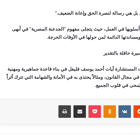
 بل هي رسالة لنصرة الحق وإعانة الضعيف.”
أسلوبها في العمل، حيث يتجلى مفهوم “الجدعنة المصرية” في أبهى
مساندتها الدائمة لمن حولها في الأوقات الحرجة.
رة حافلة بالتقدير
ت المستشارة آيات أحمد يوسف فليفل في بناء قاعدة جماهيرية ومهنية
ي مجال القانون، ومثالاً يحتذى به في الأمانة والشهامة التي تترك أثراً
 يُمحى في قلوب الجميع.
‏Reddit
‏VKontakte
Odnoklassniki
بوكيت
مشاركة عبر البريد
طباعة