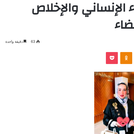
 الإنساني والإخلاص
ضاء
63
دقيقة واحدة
VKontak
Odnoklassniki
بوكيت