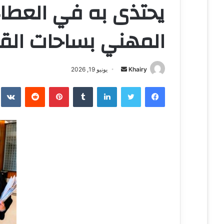
يحتذى به في العطاء
المهني بساحات الق
Khairy
أ
يونيو 19, 2026
ر
فيسبوك
تويتر
لينكدإن
‏Tumblr
بينتيريست
‏Reddit
‏te
س
ل
ب
ر
ي
د
ا
إ
ل
ك
ت