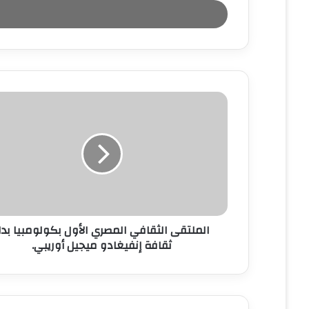
خ
ل
ب
ر
ي
د
ك
ا
ل
إ
ل
ك
ت
ر
و
ن
الملتقى الثقافي المصري الأول بكولومبيا بدا
ي
ثقافة إنفيغادو ميجيل أوريبي.