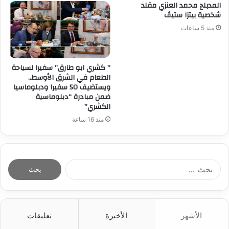
المدبلج محمد العنزي مقلد
شخصية بيتزا ستيڤ
منذ 5 ساعات
” كشري ابو طارق” سفيرا لسياحة
الطعام في الشرق الأوسط..
ويستضيف 50 سفيرا ودبلوماسيا
ضمن مبادرة “دبلوماسية
الكشري”
منذ 16 ساعة
ا
ل
ب
ح
ث
الأشهر
الأخيرة
تعليقات
ع
ن