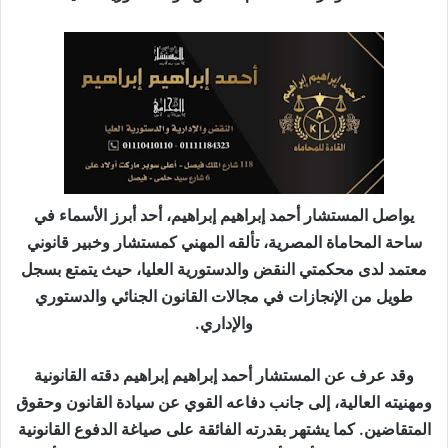
ب
ر
ي
د
ا
إ
ل
ك
ت
يواصل المستشار أحمد إبراهيم إبراهيم، أحد أبرز الأسماء في
ر
ساحة المحاماة المصرية، تألقه المهني كمستشار وخبير قانوني
و
معتمد لدى محكمتي النقض والدستورية العليا، حيث يتمتع بسجل
ن
طويل من الإنجازات في مجالات القانون الجنائي والدستوري
ي
والإداري.
ا
وقد عرف عن المستشار أحمد إبراهيم إبراهيم دقته القانونية
ومهنيته العالية، إلى جانب دفاعه القوي عن سيادة القانون وحقوق
المتقاضين. كما يشتهر بقدرته الفائقة على صياغة الدفوع القانونية