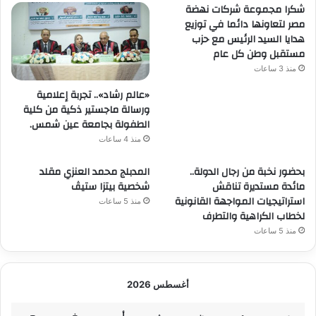
شكرا مجموعة شركات نهضة
مصر لتعاونها دائما في توزيع
هدايا السيد الرئيس مع حزب
مستقبل وطن كل عام
منذ 3 ساعات
«عالم رشاد».. تجربة إعلامية
ورسالة ماجستير ذكية من كلية
الطفولة بجامعة عين شمس.
منذ 4 ساعات
بحضور نخبة من رجال الدولة..
المدبلج محمد العنزي مقلد
مائدة مستديرة تناقش
شخصية بيتزا ستيڤ
استراتيجيات المواجهة القانونية
منذ 5 ساعات
لخطاب الكراهية والتطرف
منذ 5 ساعات
أغسطس 2026
س
د
ن
ث
أرب
خ
ج