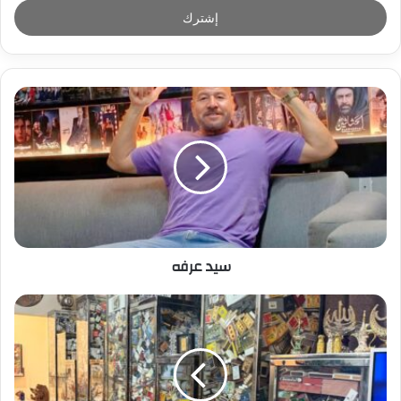
ل
ب
ر
ي
د
ك
ا
ل
إ
ل
ك
ت
ر
سيد عرفه
و
ن
ي