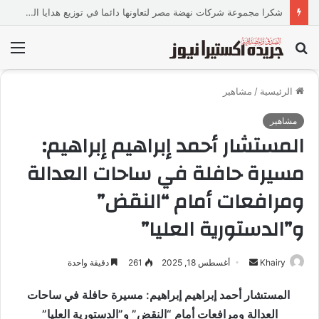
«عالم رشاد».. تجربة إعلامية ورسالة ماجستير ذكية من كلية الطفولة بجامعة عين شمس.
بحث
الق
عن
الرئيسية
/
مشاهير
مشاهير
المستشار أحمد إبراهيم إبراهيم:
مسيرة حافلة في ساحات العدالة
ومرافعات أمام “النقض”
و”الدستورية العليا”
Khairy
أ
أغسطس 18, 2025
261
دقيقة واحدة
ر
المستشار أحمد إبراهيم إبراهيم: مسيرة حافلة في ساحات
س
العدالة ومرافعات أمام “النقض” و”الدستورية العليا”
ل