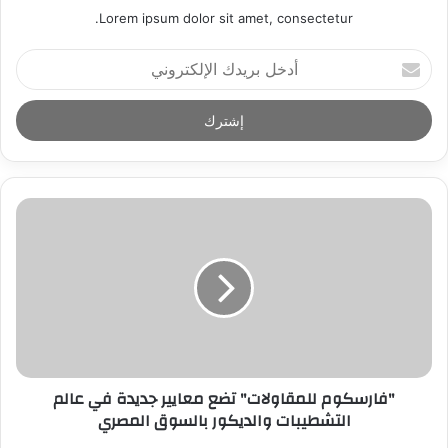
Lorem ipsum dolor sit amet, consectetur.
أ
د
خ
ل
ب
ر
ي
د
ك
ا
ل
إ
ل
ك
ت
ر
"فارسكوم للمقاولات" تضع معايير جديدة في عالم
و
التشطيبات والديكور بالسوق المصري
ن
ي