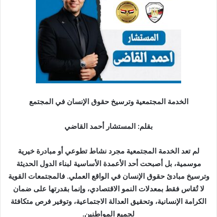
ر
ي
د
ا
إ
ل
ك
ت
ر
الخدمة المجتمعية وترسيخ حقوق الإنسان في المجتمع
و
ن
بقلم: المستشار أحمد القاضي
ي
ا
لم تعد الخدمة المجتمعية مجرد نشاط تطوعي أو مبادرة خيرية
موسمية، بل أصبحت أحد الأعمدة الأساسية لبناء الدول الحديثة
وترسيخ مبادئ حقوق الإنسان في الواقع العملي. فالمجتمعات القوية
لا تُقاس فقط بمعدلات النمو الاقتصادي، وإنما بقدرتها على ضمان
الكرامة الإنسانية، وتحقيق العدالة الاجتماعية، وتوفير فرص متكافئة
لجميع المواطنين.