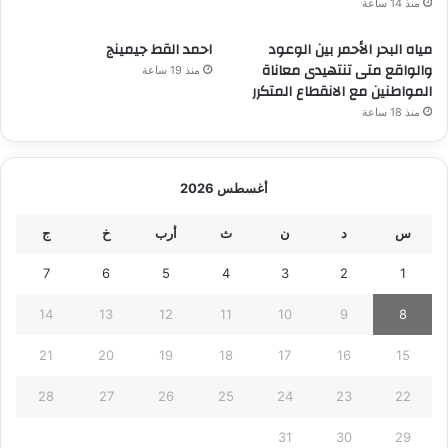
منذ 14 ساعة
مياه البحر الأحمر بين الوعود
احمد القط جيمينج
والواقع متى تنتهيدى معاناة
منذ 19 ساعة
المواطنين مع الانقطاع المتكرر
منذ 18 ساعة
أغسطس 2026
س
د
ن
ث
أرب
خ
ج
7
6
5
4
3
2
1
14
13
12
11
10
9
8
21
20
19
18
17
16
15
28
27
26
25
24
23
22
31
30
29