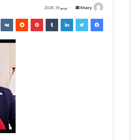
Khairy
أ
يونيو 19, 2026
ر
فيسبوك
تويتر
لينكدإن
‏Tumblr
بينتيريست
‏Reddit
‏te
س
ل
ب
ر
ي
د
ا
إ
ل
ك
ت
ر
و
ن
ي
ا