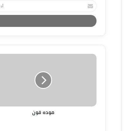
أ
د
خ
ل
ب
ر
ي
د
ك
ا
ل
إ
ل
ك
ت
ر
و
ن
موده فون
ي