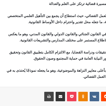
يرة قضائية ترتكز على العلم والعدالة
العمل القضائي، حيث استطاع أن يجمع بين التأهيل العلمي المتخصص
ة، ما جعله محل تقدير واحترام داخل الأوساط القانونية.
القانون الجنائي والقانون الدولي والقانون المدني، وهو ما يعكس
الاطلاع المستمر على مختلف المدارس والتشريعات القانونية.
يقات ودراسة القضايا، مع الالتزام الكامل بتطبيق القانون وتحقيق
 دور النيابة العامة في حماية المجتمع وصون الحقوق.
على معايير النزاهة والموضوعية، وهو ما يجعله نموذجًا يُحتذى به في
العمل القضائي.
‏Reddit
‏VKontakte
Odnoklassniki
بوكيت
مشاركة عبر البريد
طباعة