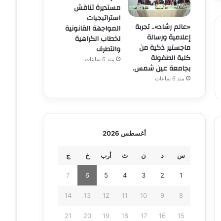
مستديرة تناقش
استراتيجيات
«عالم رشاد».. تجربة
المواجهة القانونية
إعلامية ورسالة
لخطاب الكراهية
ماجستير ذكية من
والتطرف
كلية الطفولة
منذ 6 ساعات
بجامعة عين شمس.
منذ 6 ساعات
أغسطس 2026
س
د
ن
ث
أرب
خ
ج
7
6
5
4
3
2
1
14
13
12
11
10
9
8
21
20
19
18
17
16
15