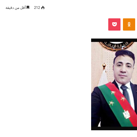
212
أقل من دقيقة
VKontak
Odnoklassniki
بوكيت