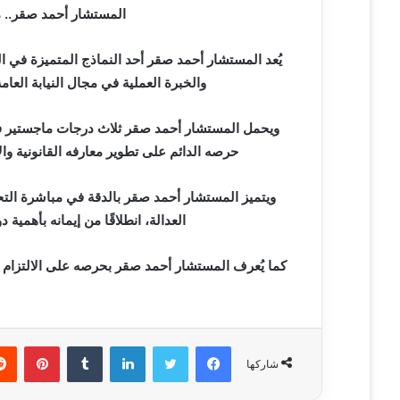
المستشار أحمد صقر.. مس
يُعد المستشار أحمد صقر أحد النماذج المتميزة في 
والخبرة العملية في مجال النيابة العام
ويحمل المستشار أحمد صقر ثلاث درجات ماجستير في 
حرصه الدائم على تطوير معارفه القانونية و
ويتميز المستشار أحمد صقر بالدقة في مباشرة التحق
العدالة، انطلاقًا من إيمانه بأهمية
كما يُعرف المستشار أحمد صقر بحرصه على الالتزام بأ
فيسبوك
تويتر
لينكدإن
‏Tumblr
بينتيريست
شاركها