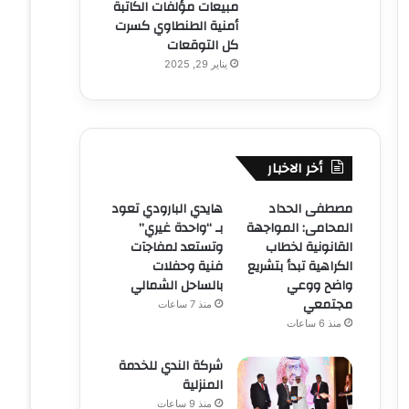
مبيعات مؤلفات الكاتبة
أمنية الطنطاوي كسرت
كل التوقعات
يناير 29, 2025
أخر الاخبار
مصطفى الحداد
هايدي البارودي تعود
المحامى: المواجهة
بـ “واحدة غيري”
القانونية لخطاب
وتستعد لمفاجآت
الكراهية تبدأ بتشريع
فنية وحفلات
واضح ووعي
بالساحل الشمالي
مجتمعي
منذ 7 ساعات
منذ 6 ساعات
شركة الندي للخدمة
المنزلية
منذ 9 ساعات