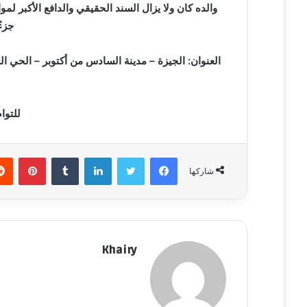
والده كان ولا يزال السند الحقيقي والدافع الأكبر لموا
جزء
العنوان: الجيزة – مدينة السادس من أكتوبر – الحي ا
للتواصل: 17
فيسبوك
تويتر
لينكدإن
‏Tumblr
بينتيريست
شاركها
Khairy