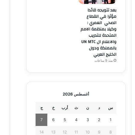
بعد تتويجه قائدا
مؤثرا في القطاع
الصحي العمري :
وكيلا بمنظمة الامم
المتحدة للتدريب
والاعلام ال UN MTC
بالمملكة ودول
الخليج العربي
منذ 9 ساعات
أغسطس 2026
س
د
ن
ث
أرب
خ
ج
7
6
5
4
3
2
1
14
13
12
11
10
9
8