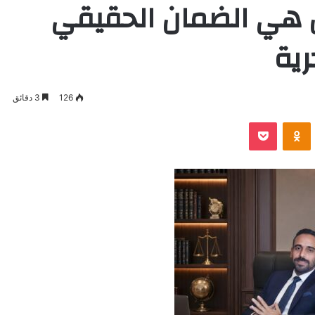
ن هي الضمان الحقيقي
رية
126
3 دقائق
VKontak
Odnoklassniki
بوكيت