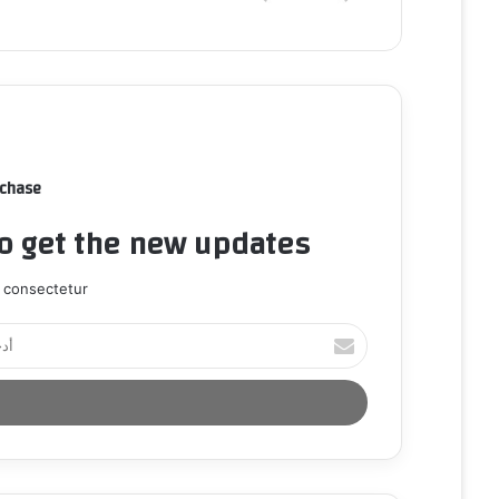
rchase
to get the new updates!
 consectetur.
أ
د
خ
ل
ب
ر
ي
د