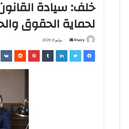
خلف: سيادة القانو
لحماية الحقوق والح
Khairy
أ
يوليو 6, 2026
ر
فيسبوك
تويتر
لينكدإن
‏Tumblr
بينتيريست
‏Reddit
‏te
س
ل
ب
ر
ي
د
ا
إ
ل
ك
ت