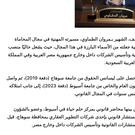
، الشهير بـمروان الطماوي، مسيرته المهنية في مجال المحاماة
مية جعلته من الأسماء البارزة في هذا المجال، حيث يشغل حاليًا منصب
ة وتأسيس الشركات داخل وخارج جمهورية مصر العربية وفي المملكة
لعربية السعودية.
ويبلغ المستشار مروان الطماوي من العمر 30 عامًا، وحصل على ليسانس الحقوق من جامعة سوهاج (دفعة 2019)، ثم واصل
مسيرته الأكاديمية حتى نال درجة الماجستير في القانون العام والخاص من جامعة أسيوط (دفعة 2023)، إلى جانب امتلاكه
مس سنوات في المجال القانوني.
 بينها محاضر قانوني بمركز حلم حياة في أسيوط، وعضو بالشؤون
ومستشار قانوني بإحدى شركات التطوير العقاري بمحافظة سوهاج، قبل
تشارات القانونية وتأسيس الشركات داخل وخارج مصر.