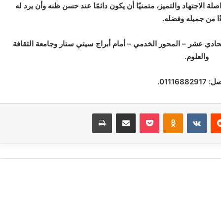
صلة الاجتهاد والتميز، متمنيًا أن يكون دائمًا عند حسن ظنه وأن يرد له
ًا من جميله وفضله.
لحادي عشر – المحور الخدمي – أمام أبراج سيتي ستار وجامعة الثقافة
والعلوم.
011168829.
‏Reddit
‏VKontakte
Odnoklassniki
بوكيت
مشاركة عبر البريد
طباعة