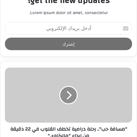
get the new updates!
Lorem ipsum dolor sit amet, consectetur.
أ
د
خ
ل
ب
ر
ي
د
ك
ا
ل
إ
ل
ك
ت
ر
"مسافة حب".. رحلة درامية تخطف القلوب في 22 دقيقة
و
من إبداع "مالكاوي"
ن