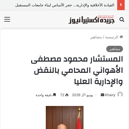
مياه البحر الأحمر بين الوعود والواقع متى تنتهيدى معاناة المواطنين مع الانقطاع المتكرر
بحث
الق
عن
الرئيسية
/
مشاهير
مشاهير
المستشار محمود مصطفى
الأهواني المحامي بالنقض
والإدارية العليا
Khairy
أ
يونيو 21, 2026
72
دقيقة واحدة
ر
س
ل
ب