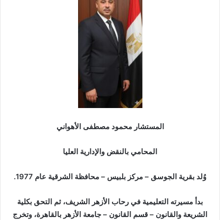
ر
ي
د
ا
إ
ل
ك
ت
ر
و
ن
المستشار محمود مصطفى الأهواني
ي
ا
المحامي بالنقض والإدارية العليا
وُلد بقرية الجوسق – مركز بلبيس – محافظة الشرقية عام 1977.
بدأ مسيرته التعليمية في رحاب الأزهر الشريف، ثم التحق بكلية
الشريعة والقانون – قسم القانون – جامعة الأزهر بالقاهرة، وتخرج