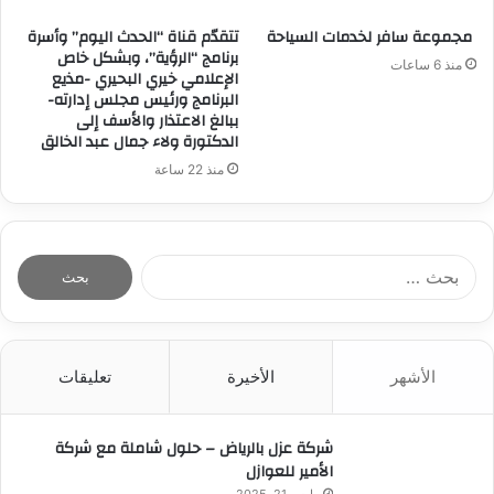
مجموعة سافر لخدمات السياحة
تتقدّم قناة “الحدث اليوم” وأسرة
برنامج “الرؤية”، وبشكل خاص
منذ 6 ساعات
الإعلامي خيري البحيري -مذيع
البرنامج ورئيس مجلس إدارته-
ببالغ الاعتذار والأسف إلى
الدكتورة ولاء جمال عبد الخالق
منذ 22 ساعة
ا
ل
ب
ح
ث
الأشهر
الأخيرة
تعليقات
ع
ن
:
شركة عزل بالرياض – حلول شاملة مع شركة
الأمير للعوازل
مارس 21, 2025