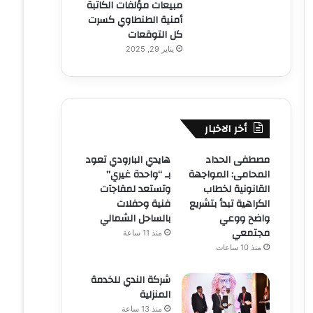
مبيعات مؤلفات الكاتبة
أمنية الطنطاوي كسرت
كل التوقعات
يناير 29, 2025
أخر الاخبار
مصطفى الحداد
هايدي البارودي تعود
المحامى: المواجهة
بـ “واحدة غيري”
القانونية لخطاب
وتستعد لمفاجآت
الكراهية تبدأ بتشريع
فنية وحفلات
واضح ووعي
بالساحل الشمالي
مجتمعي
منذ 11 ساعة
منذ 10 ساعات
شركة الندي للخدمة
المنزلية
منذ 13 ساعة