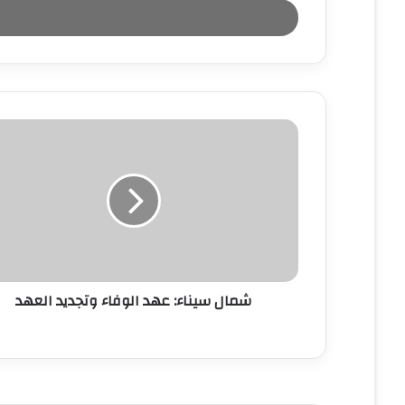
خ
ل
ب
ر
ي
د
ك
ا
ل
إ
ل
ك
ت
ر
و
ن
شمال سيناء: عهد الوفاء وتجديد العهد
ي