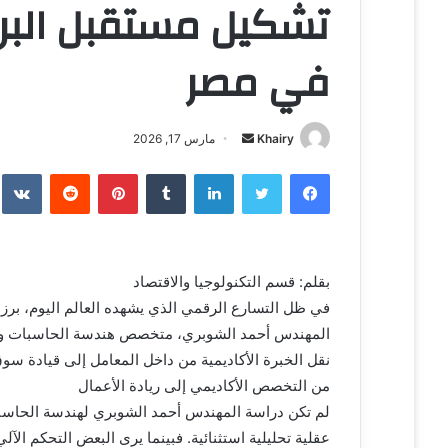
تشكيل مستقبل البرم
في مصر
Khairy
أ
مارس 17, 2026
ر
فيسبوك
تويتر
لينكدإن
‏Tumblr
بينتيريست
‏Reddit
‏te
س
ل
ب
ر
بقلم: قسم التكنولوجيا والاقتصاد
ي
في ظل التسارع الرقمي الذي يشهده العالم اليوم، برزت 
د
ا
المهندس أحمد الشوبري، متخصص هندسة الحاسبات والتح
إ
نقل الخبرة الأكاديمية من داخل المعامل إلى قيادة سوق ال
ل
من التخصص الأكاديمي إلى ريادة الأعمال
ك
لم تكن دراسة المهندس أحمد الشوبري لهندسة الحاسبات
ت
عقلية تحليلية استثنائية. فبينما يرى البعض التحكم الآ