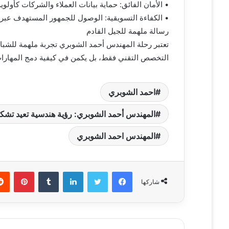
• الأمان الفائق: حماية بيانات العملاء والشركات كأولو
• الكفاءة التسويقية: الوصول للجمهور المستهدف عبر 
رسالة ملهمة للجيل القادم
تعتبر رحلة المهندس أحمد الشوبري تجربة ملهمة للشبا
التخصص التقني فقط، بل يكمن في كيفية دمج المهارات ا
احمد الشوبري
المهندس أحمد الشوبري: رؤية هندسية تعيد تشك
المهندس احمد الشوبري
فيسبوك
تويتر
لينكدإن
‏Tumblr
بينتيريست
شاركها