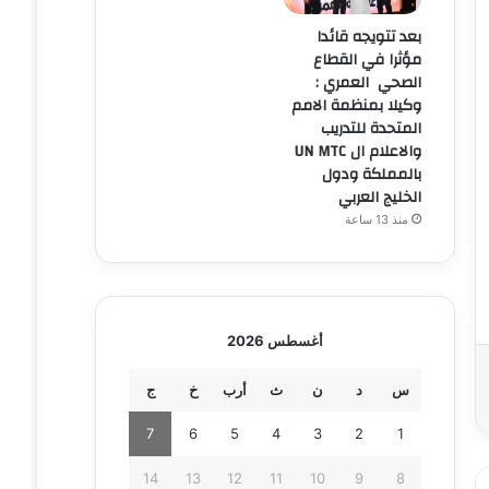
بعد تتويجه قائدا
مؤثرا في القطاع
الصحي العمري :
وكيلا بمنظمة الامم
المتحدة للتدريب
والاعلام ال UN MTC
بالمملكة ودول
الخليج العربي
منذ 13 ساعة
أغسطس 2026
س
د
ن
ث
أرب
خ
ج
7
6
5
4
3
2
1
14
13
12
11
10
9
8