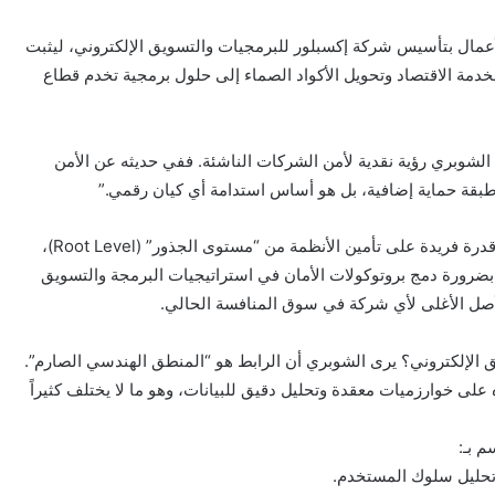
لأعمال بتأسيس شركة إكسبلور للبرمجيات والتسويق الإلكتروني، ليثبت
خدمة الاقتصاد وتحويل الأكواد الصماء إلى حلول برمجية تخدم قطاع
الشوبري رؤية نقدية لأمن الشركات الناشئة. ففي حديثه عن الأمن
د طبقة حماية إضافية، بل هو أساس استدامة أي كيان رقمي.”
وبفضل خلفيته في هندسة الحاسبات، يمتلك الشوبري قدرة فريدة على تأمين الأنظمة من “مستوى الجذور” (Root Level)،
بضرورة دمج بروتوكولات الأمان في استراتيجيات البرمجة والتسويق
الأصل الأغلى لأي شركة في سوق المنافسة الحالي.
يق الإلكتروني؟ يرى الشوبري أن الرابط هو “المنطق الهندسي الصارم”.
ى خوارزميات معقدة وتحليل دقيق للبيانات، وهو ما لا يختلف كثيراً
م بـ:
ى تحليل سلوك المستخدم.