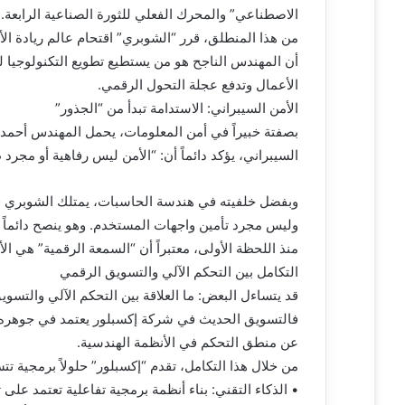
ر
الاصطناعي” والمحرك الفعلي للثورة الصناعية الرابعة.
و
من هذا المنطلق، قرر “الشوبري” اقتحام عالم ريادة ا
ن
أن المهندس الناجح هو من يستطيع تطويع التكنولوجيا ل
ي
الأعمال وتدفع عجلة التحول الرقمي.
ا
الأمن السيبراني: الاستدامة تبدأ من “الجذور”
بصفتة خبيراً في أمن المعلومات، يحمل المهندس أحمد 
السيبراني، يؤكد دائماً أن: “الأمن ليس رفاهية أو مجر
وليس مجرد تأمين واجهات المستخدم. وهو ينصح دائماً 
منذ اللحظة الأولى، معتبراً أن “السمعة الرقمية” هي 
التكامل بين التحكم الآلي والتسويق الرقمي
قد يتساءل البعض: ما العلاقة بين التحكم الآلي والتسو
فالتسويق الحديث في شركة إكسبلور يعتمد في جوهره عل
عن منطق التحكم في الأنظمة الهندسية.
من خلال هذا التكامل، تقدم “إكسبلور” حلولاً برمجية تتس
• الذكاء التقني: بناء أنظمة برمجية تفاعلية تعتمد عل