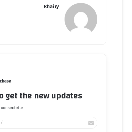
Khairy
rchase
to get the new updates!
 consectetur.
أ
د