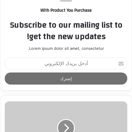
With Product You Purchase
Subscribe to our mailing list to
get the new updates!
Lorem ipsum dolor sit amet, consectetur.
أ
د
خ
ل
ب
ر
ي
د
ك
ا
ل
إ