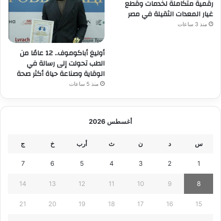
رقمية متكاملة لخدمات وقطع
غيار المعدات الثقيلة في مصر
منذ 3 ساعات
أوليغ أباكوموف.. 12 عامًا من
الطب تحولت إلى رسالة في
الوقاية وصناعة حياة أكثر صحة
منذ 5 ساعات
أغسطس 2026
س
د
ن
ث
أرب
خ
ج
7
6
5
4
3
2
1
14
13
12
11
10
9
8
21
20
19
18
17
16
15