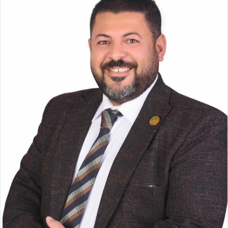
ر
ي
د
ا
إ
ل
ك
ت
ر
و
ن
ي
ا