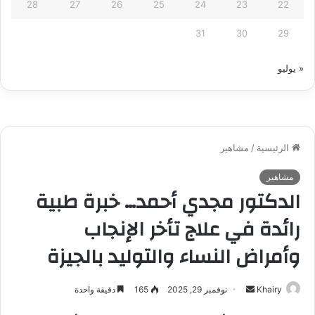
28
27
26
25
24
23
22
31
30
29
« يوليو