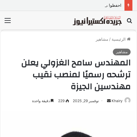
احفظوا مصر… فتماسك الداخل خط الدفاع الأول
بحث
الق
عن
الرئيسية
/
مشاهير
مشاهير
المهندس سامح الغزولي يعلن
ترشحه رسميًا لمنصب نقيب
مهندسين الجيزة
Khairy
أ
نوفمبر 29, 2025
229
دقيقة واحدة
ر
س
ل
ب