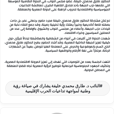
الدكتور طارق محمدي خليفة، عضو مجلس النواب، في الندوة النقاشية الموسعة
التي نظمها حزب الجبهة بأحد فنادق القاهرة الكبرى، لمناقشة التداعيات
ب
الجيوسياسية والاقتصادية للحروب الراهنة على الدولة المصرية والمنطقة.
ر
ي
لم تكن مشاركة الدكتور طارق محمدي خليفة مجرد حضور برلماني عابر، بل جاءت
د
بصفته قامة أكاديمية وخبيراً يمتلك رؤية تحليلية رصينة، وقد جمع اللقاء نخبة من
قيادات حزب الجبهة، وأعضاء من مجلسي النواب والشيوخ، بالإضافة إلى عدد من
ا
المحللين السياسيين وخبراء الاقتصاد.
إ
شهدت الندوة التي أقيمت في أجواء من الشفافية والمكاشفة تبادلاً للرؤى حول
ل
كيفية تعزيز الجبهة الداخلية المصرية، وقد أشاد الحضور بطرح الدكتور طارق محمدي،
الذي اتسم بالموضوعية والحرص على المصلحة العليا للوطن، بعيداً عن الشعارات
ك
الرنانة، مرتكزاً على لغة الأرقام والواقعية السياسية.
ت
ر
انتهت الجلسة بعدد من التوصيات التي تهدف إلى تعزيز المرونة الاقتصادية المصرية،
وتكثيف الجهود الدبلوماسية البرلمانية لتوضيح الرؤية المصرية تجاه قضايا المنطقة
و
في المحافل الدولية.
ن
ي
ا
النائب د. طارق محمدي خليفة يشارك في صياغة رؤية
وطنية لمواجهة تداعيات الحرب الإقليمية