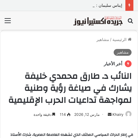
إيناس سليمان : مسؤولة العلاقات الدولية بالرياض بمنظمة الأمم المتحدة للتدريب والاعلام ال UN MTC
بحث
الق
عن
الرئيسية
/
مشاهير
مشاهير
أخر الأخبار
النائب د. طارق محمدي خليفة
يشارك في صياغة رؤية وطنية
لمواجهة تداعيات الحرب الإقليمية
Khairy
أ
مارس 12, 2026
114
دقيقة واحدة
ر
س
في إطار الحراك السياسي المكثف الذي تشهده العاصمة المصرية، شارك الأستاذ
ل