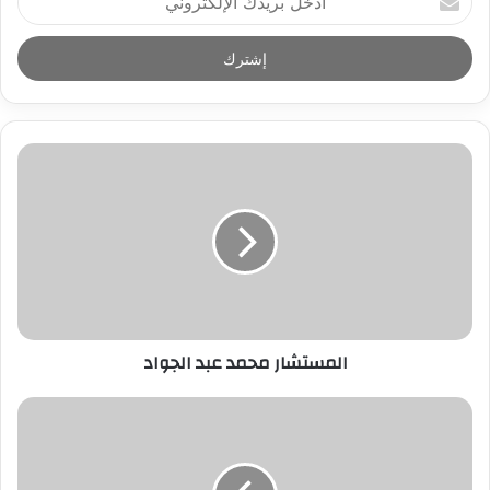
د
خ
ل
ب
ر
ي
د
ك
ا
ل
إ
ل
ك
ت
ر
المستشار محمد عبد الجواد
و
ن
ي