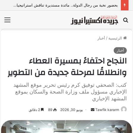
بحضور نخبة من رجال الدولة.. مائدة مستديرة تناقش استراتيجيات المواجهة القانونية لخطاب الكراهية والتطرف
بحث
الق
عن
الرئيسية
/
أخبار
أخبار
النجاح احتفاءً بمسيرة العطاء
وانطلاقًا لمرحلة جديدة من التطوير
كتب: الصحفي توفيق كرم رئيس تحرير موقع المشهد
الإخباري مسؤول ملف وزارة الصحة والسكان بموقع
المشهد الإخباري
Tawfik kararm
أ
يونيو 30, 2026
89
2 دقائق
ر
س
ل