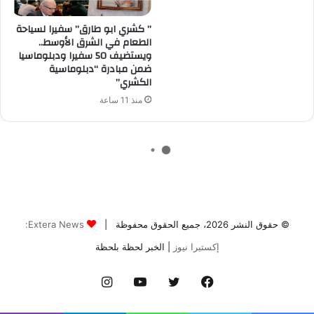
© حقوق النشر 2026، جميع الحقوق محفوظة |
Extera News:
إكستيرا نيوز
| الخبر لحظة بلحظة
فيسبوك
تويتر
يوتيوب
انستقرام