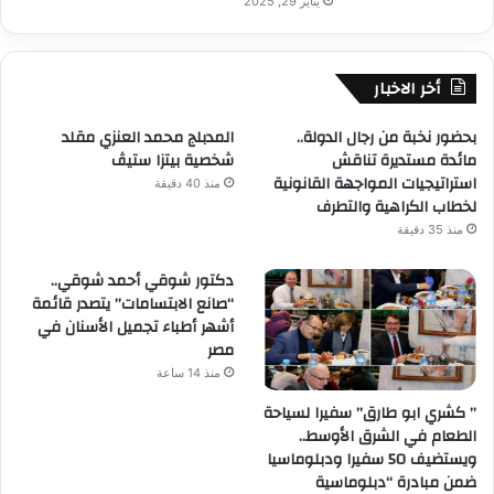
يناير 29, 2025
أخر الاخبار
بحضور نخبة من رجال الدولة..
المدبلج محمد العنزي مقلد
مائدة مستديرة تناقش
شخصية بيتزا ستيڤ
استراتيجيات المواجهة القانونية
منذ 40 دقيقة
لخطاب الكراهية والتطرف
منذ 35 دقيقة
دكتور شوقي أحمد شوقي..
“صانع الابتسامات” يتصدر قائمة
أشهر أطباء تجميل الأسنان في
مصر
منذ 14 ساعة
” كشري ابو طارق” سفيرا لسياحة
الطعام في الشرق الأوسط..
ويستضيف 50 سفيرا ودبلوماسيا
ضمن مبادرة “دبلوماسية