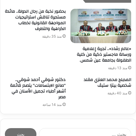
بحضور نخبة من رجال الدولة.. مائدة
مستديرة تناقش استراتيجيات
المواجهة القانونية لخطاب
الكراهية والتطرف
منذ 35 دقيقة
«عالم رشاد».. تجربة إعلامية
ورسالة ماجستير ذكية من كلية
الطفولة بجامعة عين شمس.
منذ 13 دقيقة
المدبلج محمد العنزي مقلد
دكتور شوقي أحمد شوقي..
شخصية بيتزا ستيڤ
“صانع الابتسامات” يتصدر قائمة
أشهر أطباء تجميل الأسنان في
منذ 40 دقيقة
مصر
منذ 14 ساعة
ا