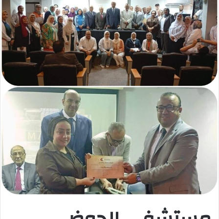
ب
ر
ي
د
ا
إ
ل
ك
ت
ر
و
ن
ي
ا