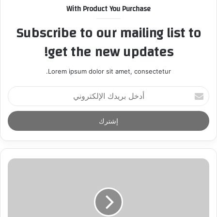
With Product You Purchase
Subscribe to our mailing list to
get the new updates!
Lorem ipsum dolor sit amet, consectetur.
أ
د
خ
ل
ب
ر
ي
د
ك
ا
ل
إ
ل