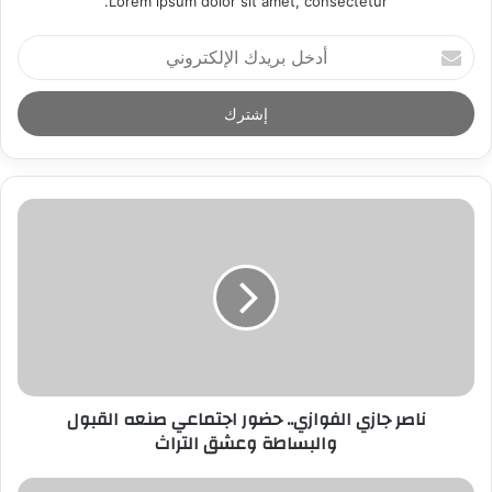
Lorem ipsum dolor sit amet, consectetur.
أ
د
خ
ل
ب
ر
ي
د
ك
ا
ل
إ
ل
ك
ت
ر
ناصر جازي الفوازي.. حضور اجتماعي صنعه القبول
و
والبساطة وعشق التراث
ن
ي