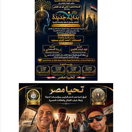
د
ا
إ
ل
ك
ت
ر
و
ن
ي
ا