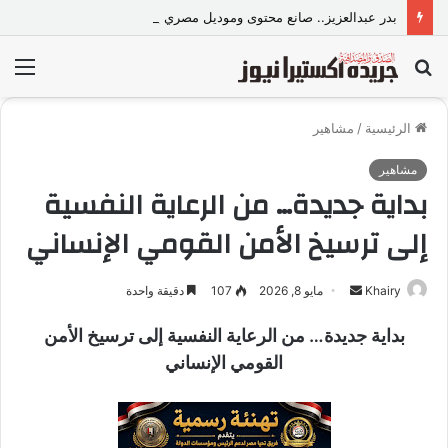
بدر عبدالعزيز.. صانع محتوى وموديل مصري يواصل تألقه في المملكة العربية السعودية
بحث
الق
عن
الرئيسية
/
مشاهير
مشاهير
بداية جديدة… من الرعاية النفسية
إلى ترسيخ الأمن القومي الإنساني
Khairy
أ
مايو 8, 2026
107
دقيقة واحدة
ر
بداية جديدة… من الرعاية النفسية إلى ترسيخ الأمن
س
القومي الإنساني
ل
ب
ر
ي