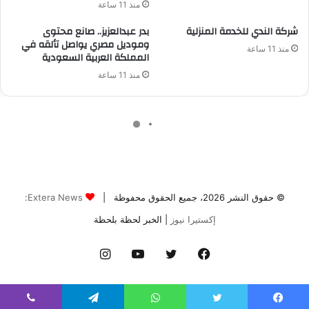
© حقوق النشر 2026، جميع الحقوق محفوظة |
Extera News:
إكستيرا نيوز
| الخبر لحظة بلحظة
فيسبوك
تويتر
يوتيوب
انستقرام