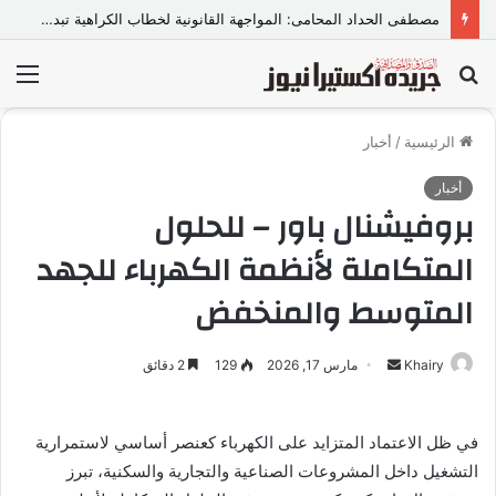
مصطفى الحداد المحامى: المواجهة القانونية لخطاب الكراهية تبدأ بتشريع واضح ووعي مجتمعي
بحث
الق
عن
الرئيسية
/
أخبار
أخبار
بروفيشنال باور – للحلول
المتكاملة لأنظمة الكهرباء للجهد
المتوسط والمنخفض
Khairy
أ
مارس 17, 2026
129
2 دقائق
ر
س
في ظل الاعتماد المتزايد على الكهرباء كعنصر أساسي لاستمرارية
ل
التشغيل داخل المشروعات الصناعية والتجارية والسكنية، تبرز
ب