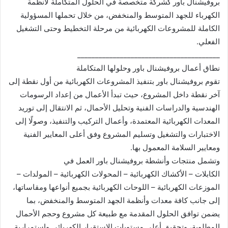
ر
بروفيشنال باور كشركة متخصصة في الحلول المتكاملة لأنظمة
ي
الكهرباء للجهد المتوسط والمنخفض، من خلال تحملها المسؤولية
د
الكاملة للمشروعات الكهربائية من مرحلة التخطيط وحتى التشغيل
ا
الفعلي.
إ
________________________________________
ل
نطاق أعمال بروفيشنال باور وحلولها المتكاملة
ك
تقوم بروفيشنال باور بتنفيذ المشروعات الكهربائية من أول نقطة إلى
ت
آخر نقطة داخل المشروع، حيث تبدأ الأعمال من إعداد الرسومات
ر
الهندسية والدراسات الفنية وتحليل الأحمال، ثم الانتقال إلى توريد
و
المعدات الكهربائية المعتمدة، وأعمال التركيب والتنفيذ، وصولًا إلى
ن
الاختبارات والتشغيل وتسليم المشروع وفق أعلى المعايير الفنية
ي
ومعايير السلامة المعمول بها.
ا
وتشمل منتجات وأنشطة بروفيشنال باور العمل في
الكابلات – الأكشاك الكهربائية – المحولات الكهربائية – المولدات –
الموزعات الكهربائية – اللوحات الكهربائية بجميع أنواعها ومقاساتها،
إلى جانب كافة معدات وأنظمة الجهد المتوسط والمنخفض، بما
يضمن توافق الحلول المقدمة مع طبيعة كل مشروع وحجم الأحمال
المطلوبة، وتحقيق أعلى مستويات الاستقرار الكهربائي واستمرارية