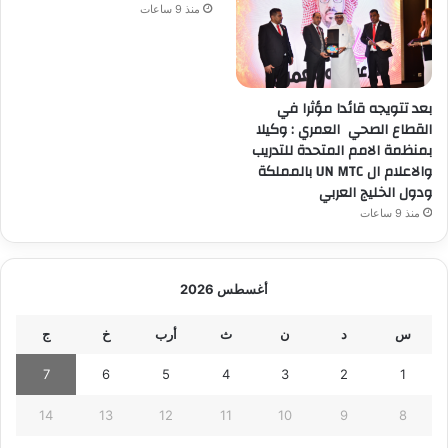
منذ 9 ساعات
بعد تتويجه قائدا مؤثرا في
القطاع الصحي العمري : وكيلا
بمنظمة الامم المتحدة للتدريب
والاعلام ال UN MTC بالمملكة
ودول الخليج العربي
منذ 9 ساعات
أغسطس 2026
س
د
ن
ث
أرب
خ
ج
7
6
5
4
3
2
1
14
13
12
11
10
9
8