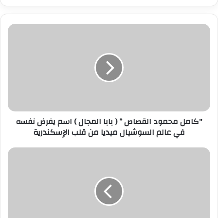
ر
ي
د
ك
ا
ل
إ
ل
ك
ت
ر
"كامل محمود القصاص ” ( بابا المجال ) اسم يفرض نفسه
و
في عالم السوشيال ميديا من قلب الإسكندرية
ن
ي