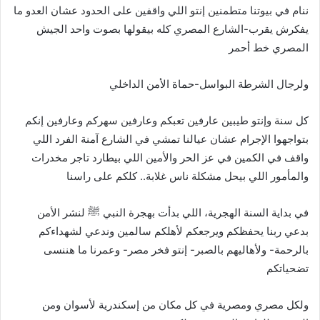
ننام في بيوتنا متطمنين إنتو اللي واقفين على الحدود عشان العدو ما
يفكرش يقرب-الشارع المصري كله بيقولها بصوت واحد الجيش
المصري خط أحمر
ولرجال الشرطة البواسل-حماة الأمن الداخلي
كل سنة وإنتو طيبين عارفين تعبكم وعارفين سهركم وعارفين إنكم
بتواجهوا الإجرام عشان عيالنا تمشي في الشارع آمنة الفرد اللي
واقف في الكمين في عز الحر والأمين اللي بيطارد تاجر مخدرات
والمأمور اللي بيحل مشكلة ناس غلابة.. كلكم على راسنا
في بداية السنة الهجرية، اللي بدأت بهجرة النبي ﷺ لنشر الأمن
بدعي ربنا يحفظكم ويرجعكم لأهلكم سالمين وندعي لشهداءكم
بالرحمة- ولأهاليهم بالصبر- إنتو فخر مصر- وعمرنا ما هننسى
تضحياتكم
ولكل مصري ومصرية في كل مكان من إسكندرية لأسوان ومن