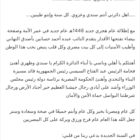
…..اهل دائرتي أنتم سندي وعزوي. كل سنة وإنتو طيبين….
مع إطلالة عام هجري جديد 1448هـ عام جديد في عمر الأمة وصفحة
بيضاء تفتحها الأقدار يتقدم النائب عبده أحمد حسانين بأصدق التهاني
وأطيب الأمنيات إلى كل بيت مصري وكل قلب ينبض بحب هذا الوطن
أهنئكم يا أهلي وناسي يا أبناء الدائرة الكرام يا سندي وظهري أهنئ
فخامة الرئيس عبد الفتاح السيسي رئيس الجمهورية قائد مسيرة
البناء والتحدي وأهنئ الحكومة المصرية برئاسة دولة رئيس مجلس
الوزراء وأشد على أيادي رجال جيشنا العظيم خير أجناد الأرض ورجال
شرطتنا البواسل حماة الأمن والأمان
كل عام ومصرنا بخير وكل عام وأنتم جميعًا في صحة وسعادة وستر
جعل الله هذا العام عام فرج ورزق وبركة على كل المصريين
في السنة الجديدة بدعي ربنا من قلبي: