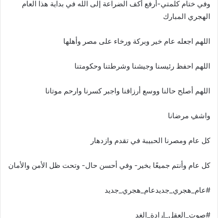
وفي ختام كلمتي-أرفع أكف الضراعة إلى الله في بداية هذا العام
الهجري المبارك
اللهم اجعله عام خير وبركة ورخاء على مصر وأهلها
اللهم احفظ رئيسنا وجيشنا وشرطتنا وحكومتنا
اللهم أصلح حالنا ووسع أرزاقنا واجبر كسرنا وارحم موتانا
واشفِ مرضانا
كل عام ومصرنا الحبيبة في تقدم وازدهار
كل عام وأنتم جميعًا بخير- وفي أحسن حال- وتحت ظل الأمن والأمان
#عام_هجري_جديدعام_هجري_جديد
#صوت_العقل_إرادة_الغد