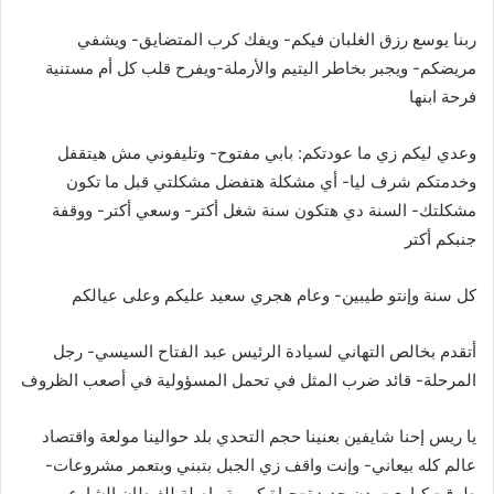
ربنا يوسع رزق الغلبان فيكم- ويفك كرب المتضايق- ويشفي
مريضكم- ويجبر بخاطر اليتيم والأرملة-ويفرح قلب كل أم مستنية
فرحة ابنها
وعدي ليكم زي ما عودتكم: بابي مفتوح- وتليفوني مش هيتقفل
وخدمتكم شرف ليا- أي مشكلة هتفضل مشكلتي قبل ما تكون
مشكلتك- السنة دي هتكون سنة شغل أكتر- وسعي أكتر- ووقفة
جنبكم أكتر
كل سنة وإنتو طيبين- وعام هجري سعيد عليكم وعلى عيالكم
أتقدم بخالص التهاني لسيادة الرئيس عبد الفتاح السيسي- رجل
المرحلة- قائد ضرب المثل في تحمل المسؤولية في أصعب الظروف
يا ريس إحنا شايفين بعنينا حجم التحدي بلد حوالينا مولعة واقتصاد
عالم كله بيعاني- وإنت واقف زي الجبل بتبني وبتعمر مشروعات-
طرق- كباري-مدن جديدة-حياة كريمة واصلة للغيطان الشارع