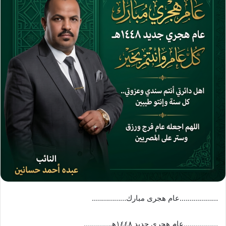
ر
ي
د
ا
إ
ل
ك
ت
ر
و
ن
ي
ا
……………….عام هجری مبارك……………..
……………..عام هجري جديد ١٤٤٨هـ………….