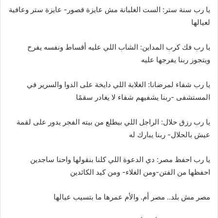
يا رب سنة ستر: الست الغلبانة مش عايزة قصور- عايزة ستر وعافية
لعيالها
يا رب فك كرب المداين: الشاب اللي عليه أقساط ونفسه يفرح
ويتجوز ربنا يفرجها عليه
يا رب شفاء لمرضانا: الغلابة اللي دايخة على الدوا والسرير في
المستشفى -ربنا يشفيهم شفاء لا يغادر سقمًا
يا رب رزق حلال: الراجل اللي بيطلع من بيته الفجر يدور على لقمة
عيش بالحلال- ربنا يبارك له
يا رب احفظ مصر: دي الدعوة اللي كلنا بنقولها واحنا ساجدين
احفظها من الفتن-ومن الغلاء- ومن كيد الكائدين
مصر مش بلد.. مصر أم. والأم عمرها ما بتسيب عيالها