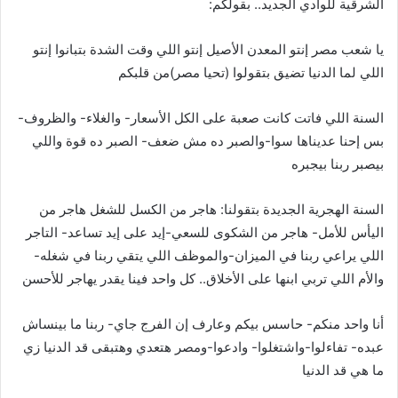
الشرقية للوادي الجديد.. بقولكم:
يا شعب مصر إنتو المعدن الأصيل إنتو اللي وقت الشدة بتبانوا إنتو
اللي لما الدنيا تضيق بتقولوا (تحيا مصر)من قلبكم
السنة اللي فاتت كانت صعبة على الكل الأسعار- والغلاء- والظروف-
بس إحنا عديناها سوا-والصبر ده مش ضعف- الصبر ده قوة واللي
بيصبر ربنا بيجبره
السنة الهجرية الجديدة بتقولنا: هاجر من الكسل للشغل هاجر من
اليأس للأمل- هاجر من الشكوى للسعي-إيد على إيد تساعد- التاجر
اللي يراعي ربنا في الميزان-والموظف اللي يتقي ربنا في شغله-
والأم اللي تربي ابنها على الأخلاق.. كل واحد فينا يقدر يهاجر للأحسن
أنا واحد منكم- حاسس بيكم وعارف إن الفرج جاي- ربنا ما بينساش
عبده- تفاءلوا-واشتغلوا- وادعوا-ومصر هتعدي وهتبقى قد الدنيا زي
ما هي قد الدنيا