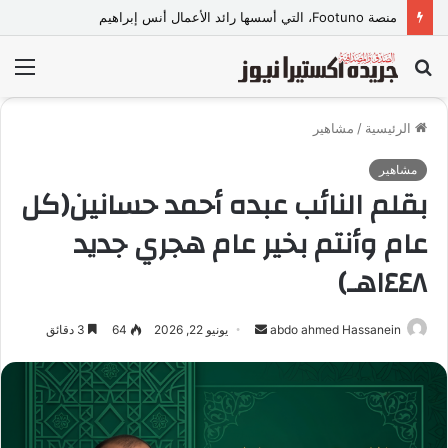
مكتب السلام والنعمة لخدمات التمريض ورعايه المسنين
بحث
الق
عن
الرئيسية
/
مشاهير
مشاهير
بقلم النائب عبده أحمد حسانين(كل
عام وأنتم بخير عام هجري جديد
١٤٤٨هـ)
abdo ahmed Hassanein
أ
يونيو 22, 2026
64
3 دقائق
ر
س
ل
ب