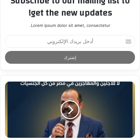
Subscribe to our mailing list to
get the new updates!
Lorem ipsum dolor sit amet, consectetur.
أ
د
خ
ل
ب
ر
ي
د
ك
ا
ل
إ
ل
ك
ت
ر