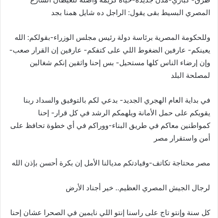
المصري البسيط بقى يقول: الراجل ده شايل همنا بجد
وللحكومة المصرية برئاسة دولة رئيس مجلس الوزراء-بقولكم: الله
يعينكم- عارفين الضغوط اللي على كتفكم- عارفين إن القرار صعب-
وإن إرضاء الناس كلها مستحيل- بس إحنا واثقين إنكم شغالين
لمصلحة البلد
في بداية العام الهجري الجديد- بدعي لكم بالتوفيق والسداد ربنا
يقويكم على حمل الأمانة ويلهمكم الرشد في كل قرار- إحنا
كمواطنين معاكم في طريق البناء-ووراكم في أي خطوة تحافظ على
أمن واستقرار مصر
مصر محتاجة تكاتف-وقيادتكم مديالنا الأمل إن بكرة أحسن بإذن الله
لرجال الجيش المصري العظيم.. خير أجناد الأرض
كل سنة وإنتو تاج على راسنا إنتو اللي نايمين في الصحرا عشان إحنا