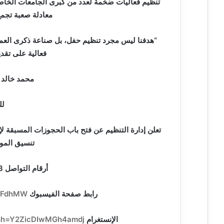
تنظيم فعاليات ضخمة لعدد من كبرى الجامعات الخاصة 
معادلة صعبة تجمع 
“هدفنا ليس مجرد تنظيم حفل، بل صناعة ذكرى العم
فعالية على تقد
محمد خالد م
لل
تعلن إدارة التنظيم عن فتح باب الحجوزات المسبقة لإ
تنسيق المو
أرقام التواصل 01001015193/ 01554365302
رابط صفحة الفيسبوك
3FdhMW/
الإنستغرام
igsh=Y2ZicDIwMGh4amdj