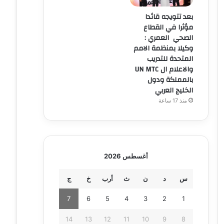
بعد تتويجه قائدا
مؤثرا في القطاع
الصحي العمري :
وكيلا بمنظمة الامم
المتحدة للتدريب
والاعلام ال UN MTC
بالمملكة ودول
الخليج العربي
منذ 17 ساعة
أغسطس 2026
س
د
ن
ث
أرب
خ
ج
7
6
5
4
3
2
1
14
13
12
11
10
9
8