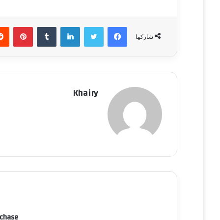
فيسبوك
تويتر
لينكدإن
‏Tumblr
بينتيريست
شاركها
Khairy
rchase