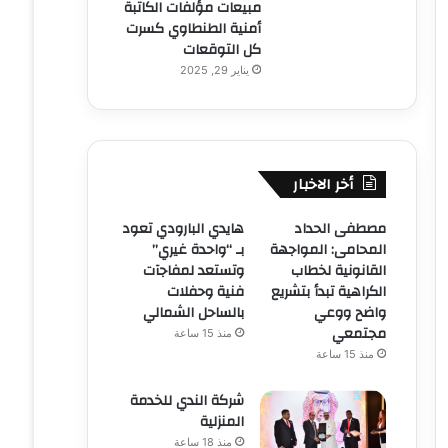
مبيعات مؤلفات الكاتبة
أمنية الطنطاوي كسرت
كل التوقعات
يناير 29, 2025
أخر الاخبار
مصطفى الحداد
هايدي البارودي تعود
المحامى: المواجهة
بـ “واحدة غيري”
القانونية لخطاب
وتستعد لمفاجآت
الكراهية تبدأ بتشريع
فنية وحفلات
واضح ووعي
بالساحل الشمالي
مجتمعي
منذ 15 ساعة
منذ 15 ساعة
شركة الندي للخدمة
المنزلية
منذ 18 ساعة