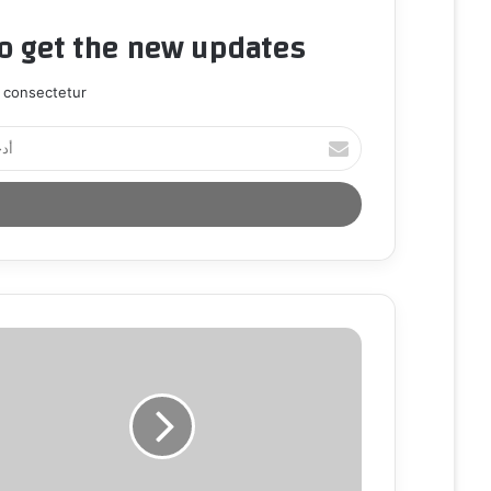
to get the new updates!
 consectetur.
أ
د
خ
ل
ب
ر
ي
د
ك
ا
ل
إ
ل
ك
ت
ر