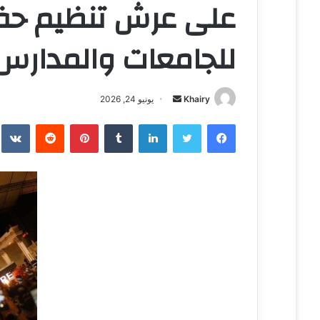
للجامعات والمدارس
Khairy
أ
يونيو 24, 2026
ر
فيسبوك
تويتر
لينكدإن
‏Tumblr
بينتيريست
‏Reddit
‏te
س
ل
ب
ر
ي
د
ا
إ
ل
ك
ت