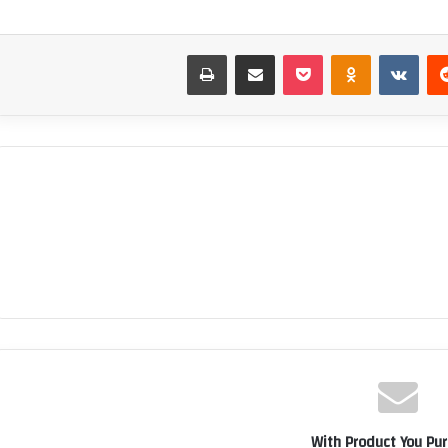
‏Reddit
‏VKontakte
Odnoklassniki
بوكيت
مشاركة عبر البريد
طباعة
With Product You Pu