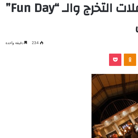
على عرش تنظيم حفلات التخرج والـ “Fun Day”
234
دقيقة واحدة
VKontak
Odnoklassniki
بوكيت