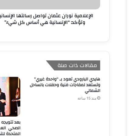
و
ن
الإعلامية نوران عثمان تواصل رسالتها الإنساني
ي
وتؤكد: “الإنسانية هي أساس كل شيء”
مقالات ذات صلة
هايدي البارودي تعود بـ “واحدة غيري”
وتستعد لمفاجآت فنية وحفلات بالساحل
الشمالي
منذ 15 ساعة
بعد تتويجه 
الصحي العمر