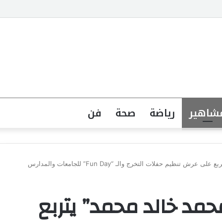
جهة القانونية لخطاب الكراهية تبدأ بتشريع واضح ووعي مجتمعي
شاهير
رياضة
صحة
فن
نظيم حفلات التخرج والـ “Fun Day” للجامعات والمدارس
مد خالد محمد” يتربع