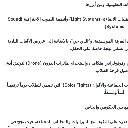
التعليمية، ومن أبرزها:
المسارح والتجهيزات: تصميم مسارح ضخمة بأحدث تقنيات الإضاءة (Light Systems) وأنظمة الصوت الاحترافية (Sound
Systems).
، الفرقة الموسيقية، و”الدي جي”، بالإضافة إلى عروض الألعاب النارية
التوثيق المرئي الاحترافي: توفير طاقم تصوير سينمائي وفوتوغرافي متكامل، واستخدام طائرات الدرون (Drone) لتوثيق أدق
صيل فرحة الطلاب.
تنظيم الـ “Fun Day”: ابتكار أفكار للمهرجانات والألعاب الجماعية والألوان (Color Fights) التي تضمن للطلاب يوماً ترفيهياً
آمناً وممتعاً.
ع بين الحكومي والخاص
لقدرة على التكيف مع الميزانيات والمطالب المختلفة، حيث نجح في