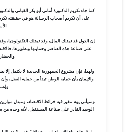
كما جاء تكريم الدكتورة أماني أبو بكر القباني والدكتور
على أن تكريم أصحاب الرسالة هو في حقيقته تكريم 
الأس
إن الدول قد تمتلك المال، وقد تمتلك التكنولوجيا، وقد
على صناعة هذه العناصر وحمايتها وتطويرها. فالاقتصا
والحضارة
ولهذا، فإن مشروع الجمهورية الجديدة لا يكتمل إلا ببن
والإيمان بأن حماية الوطن تبدأ من حماية العقل، وأن
وإنس
وسيأتي يوم تتغير فيه خرائط الاقتصاد، وتتبدل موازين
الوحيد القادر على صناعة المستقبل، لأنه وحده من 
ولهذا، فإن بناء الإنسان ليس شعارًا يُرفع، ولا عنوانًا