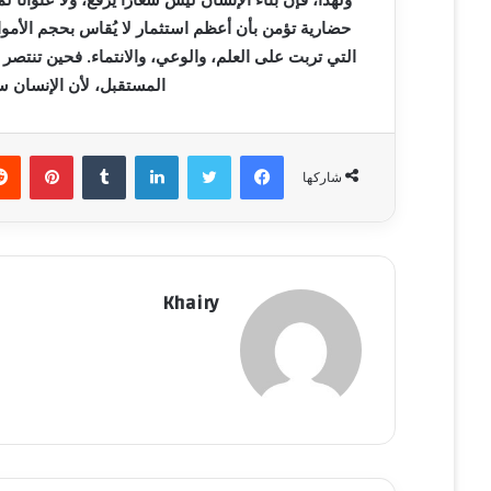
حضارية تؤمن بأن أعظم استثمار لا يُقاس بحجم الأموال
التي تربت على العلم، والوعي، والانتماء. فحين تنتصر
المستقبل، لأن الإنسان س
فيسبوك
تويتر
لينكدإن
‏Tumblr
بينتيريست
شاركها
Khairy