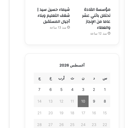
مؤسسة القادة
شيماء حسين سيد |
تحتفل باثني عشر
شغف التعليم وبناء
عاما من الإنجاز
أجيال المستقبل
والعطاء
منذ 13 ساعة
منذ 12 ساعة
أغسطس 2026
س
د
ن
ث
أرب
خ
ج
7
6
5
4
3
2
1
14
13
12
11
10
9
8
21
20
19
18
17
16
15
28
27
26
25
24
23
22