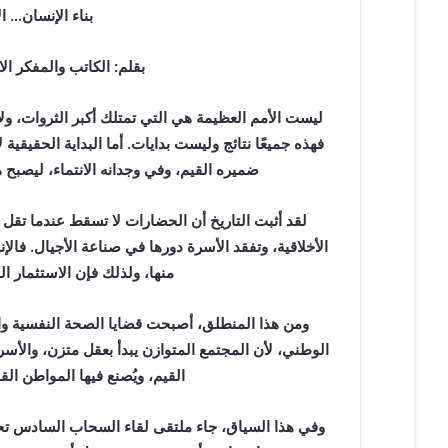
بناء الإنسان… ا
بقلم: الكاتب والمفكر ا
ليست الأمم العظيمة هي التي تمتلك أكبر الثروات، ولا
فهذه جميعًا نتائج وليست بدايات. أما البداية الحقيق
ضميره القيم، وفي وجدانه الانتماء، ليصبح ه
لقد أثبت التاريخ أن الحضارات لا تسقط عندما تقل 
الأخلاقية، وتفقد الأسرة دورها في صناعة الأجيال. فالإ
منها، ولذلك فإن الاستثمار ال
ومن هذا المنطلق، أصبحت قضايا الصحة النفسية والإ
الوطني، لأن المجتمع المتوازن يبدأ بعقل متزن، والأس
القيم، ويُصنع فيها المواطن ا
وفي هذا السياق، جاء ملتقى لقاء السحاب السادس تحت 