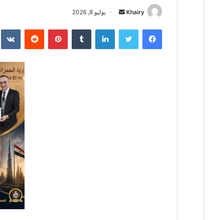
Khairy
أ
يوليو 8, 2026
ر
فيسبوك
تويتر
لينكدإن
‏Tumblr
بينتيريست
‏Reddit
‏te
س
ل
ب
ر
ي
د
ا
إ
ل
ك
ت
ر
و
ن
ي
ا