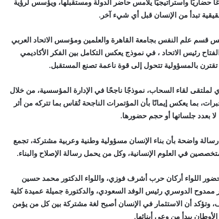
 حضاريًا واستراتيجيًا يلامس حاضر الدولة ومستقبلها، ويؤسس لرؤية
قيقية تبدأ من الإنسان قبل أي شيء آخر.
ئيس قسم علم النفس بجامعة القاهرة والعلمين ومؤسس الاتحاد العربي
فتاح رئيس الاتحاد ، في نموذج يعكس التكامل بين الفكر الأكاديمي
ا تقترن بالمسؤولية تتحول إلى قوة ناعمة تصنع المستقبل.
لملتقى لقاء السحاب، نموذجًا ناجحًا في الإدارة المؤسسية، من خلال
ات، بما يعكس إيمانًا بأن المؤتمرات الناجحة تُقاس بما تتركه من أثر
ا بعدد جلساتها أو حجم حضورها.
سالة واضحة بأن بناء الإنسان مسؤولية وطنية وعربية مشتركة، تجمع
تخصصين في العلوم الإنسانية، وكل من يحمل رسالة الإصلاح والبناء.
 حضور اللواء أركان حرب أشرف فوزي، واللواء الدكتور محمد حسين
ر ممدوح الدوسري رئيس الوفد السعودي، والدكتورة جميلة عميدة كلية
، وتؤكد أن الاستثمار في الإنسان أصبح لغة مشتركة بين كل من يؤمن
لأوطان يبدأ من وعي أبنائها.