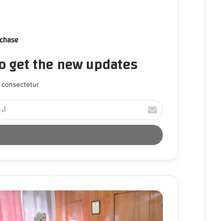
rchase
to get the new updates!
 consectetur.
أ
د
خ
ل
ب
ر
ي
د
ك
ا
ل
إ