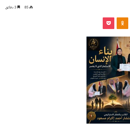
85
3 دقائق
VKontak
Odnoklassniki
بوكيت