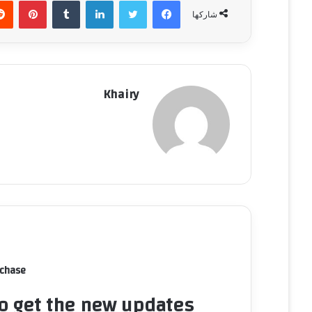
فيسبوك
تويتر
لينكدإن
‏Tumblr
بينتيريست
شاركها
Khairy
rchase
to get the new updates!