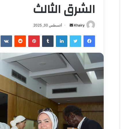
الشرق الثالث
Khairy
أ
أغسطس 30, 2025
ر
فيسبوك
تويتر
لينكدإن
‏Tumblr
بينتيريست
‏Reddit
‏te
س
ل
ب
ر
ي
د
ا
إ
ل
ك
ت
ر
و
ن