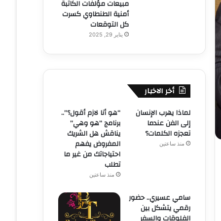
مبيعات مؤلفات الكاتبة
أمنية الطنطاوي كسرت
كل التوقعات
يناير 29, 2025
أخر الاخبار
لماذا يهرب الإنسان
“هو أنا لازم أقول؟”..
إلى الفن عندما
برنامج “هو وهي”
تعجزه الكلمات؟
يناقش هل الشريك
المفروض يفهم
منذ ساعتين
احتياجاتك من غير ما
تطلب
منذ ساعتين
سامي عسيري.. حضور
رقمي يتشكل بين
الفلوقات والسفر