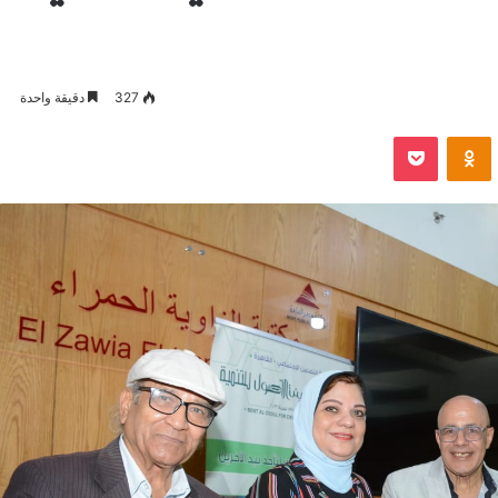
327
دقيقة واحدة
VKontak
Odnoklassniki
بوكيت