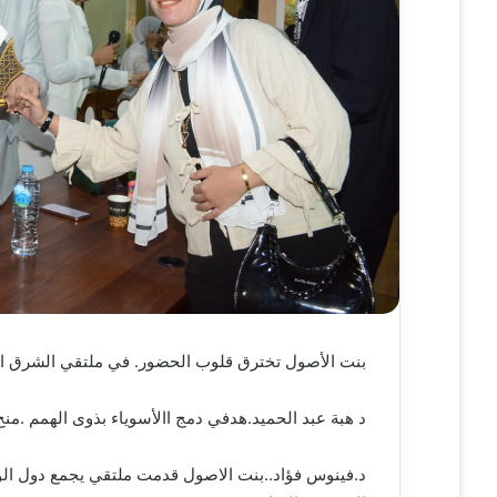
ي
ا
بنت الأصول تخترق قلوب الحضور. في ملتقي الشرق ال
د هبة عبد الحميد.هدفي دمج االأسوياء بذوى الهمم .منح
د.فينوس فؤاد..بنت الاصول قدمت ملتقي يجمع دول الوط