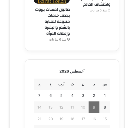
واكتشاف العالم
صالون لمسات بيروت
منذ 5 ساعات
بجدة.. خدمات
متنوعة للعناية
بالشعر والبشرة
وإطلالة المرأة
منذ 6 ساعات
أغسطس 2026
س
د
ن
ث
أرب
خ
ج
7
6
5
4
3
2
1
14
13
12
11
10
9
8
21
20
19
18
17
16
15