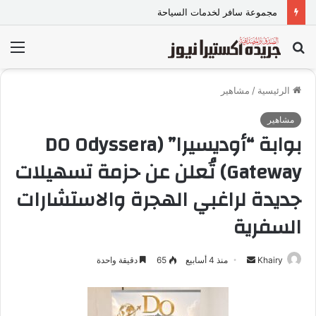
مجموعة سافر لخدمات السياحة
بحث
الق
عن
الرئيسية
/
مشاهير
مشاهير
بوابة “أوديسيرا” (DO Odyssera
Gateway) تُعلن عن حزمة تسهيلات
جديدة لراغبي الهجرة والاستشارات
السفرية
Khairy
أ
منذ 4 أسابيع
65
دقيقة واحدة
ر
س
ل