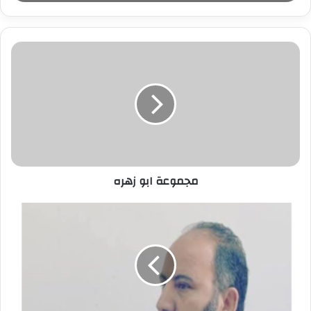
ب
ر
ي
د
ك
ا
ل
إ
ل
ك
ت
ر
مجموعة ابو زهره
و
ن
ي