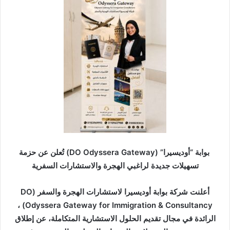
ب
ر
ي
د
ا
إ
ل
ك
ت
ر
و
ن
بوابة “أوديسيرا” (DO Odyssera Gateway) تُعلن عن حزمة
ي
تسهيلات جديدة لراغبي الهجرة والاستشارات السفرية
ا
أعلنت شركة بوابة أوديسيرا لاستشارات الهجرة والسفر (DO
Odyssera Gateway for Immigration & Consultancy) ،
الرائدة في مجال تقديم الحلول الاستشارية المتكاملة، عن إطلاق