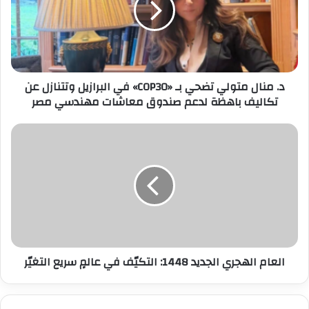
إ
ل
ك
ت
ر
د. منال متولي تضحي بـ «COP30» في البرازيل وتتنازل عن
و
تكاليف باهظة لدعم صندوق معاشات مهندسي مصر
ن
ي
العام الهجري الجديد 1448: التكيّف في عالمٍ سريع التغيّر