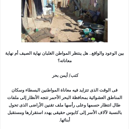
ر
ي
د
ا
إ
ل
ك
ت
بين الوعود والواقع.. هل ينتظر المواطن الغلبان نهاية الصيف أم نهاية
ر
معاناته؟
و
ن
كتب/ أيمن بحر
ي
ا
فى الوقت الذى تتزايد فيه معاناة المواطنين البسطاء وسكان
المناطق العشوائية بمحافظة البحر الأحمر تتجه الأنظار إلى ملفات
طال انتظار حسمها وعلى رأسها ملف تقنين الأراضى الذى تحول
بالنسبة لآلاف الأسر إلى كابوس حقيقى يهدد استقرارها ومستقبل
أبنائها.