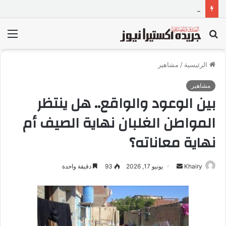
منصة أحمد السيبراني | أفضل منصة لتعلم البرمجة لطلاب الصف الأول والثاني الثانوي والبكالوريا
بحث
الق
عن
الرئيسية
/
مشاهير
مشاهير
بين الوعود والواقع.. هل ينتظر
المواطن الغلبان نهاية الصيف أم
نهاية معاناته؟
Khairy
أ
يونيو 17, 2026
93
دقيقة واحدة
ر
س
ل
ب