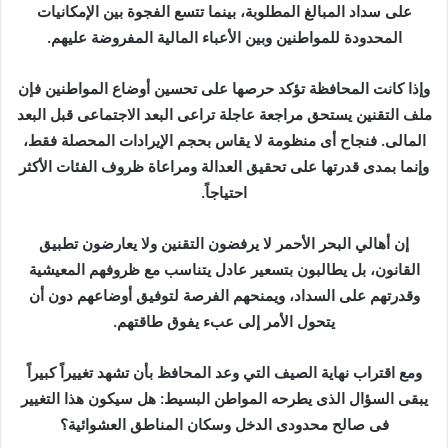
على سداد المبالغ المطلوبة، بينما تتسع الفجوة بين الإمكانيات
المحدودة للمواطنين وبين الأعباء المالية المفروضة عليهم.
وإذا كانت المحافظة تؤكد حرصها على تحسين أوضاع المواطنين فإن
ملف التقنين يستحق مراجعة عاجلة تراعى البعد الاجتماعى قبل البعد
المالى. فنجاح أى منظومة لا يقاس بحجم الإيرادات المحصلة فقط،
وإنما بمدى قدرتها على تحقيق العدالة ومراعاة ظروف الفئات الأكثر
احتياجاً.
إن أهالي البحر الأحمر لا يرفضون التقنين ولا يعارضون تطبيق
القانون، بل يطالبون بتسعير عادل يتناسب مع ظروفهم المعيشية
وقدرتهم على السداد، ويمنحهم الفرصة لتوفيق أوضاعهم دون أن
يتحول الأمر إلى عبء يفوق طاقتهم.
ومع اقتراب نهاية الصيف التي وعد المحافظ بأن تشهد تغييراً كبيراً
يبقى السؤال الذى يطرحه المواطن البسيط: هل سيكون هذا التغيير
فى صالح محدودى الدخل وسكان المناطق العشوائية؟