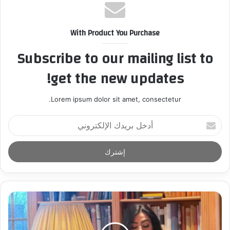
With Product You Purchase
Subscribe to our mailing list to
get the new updates!
Lorem ipsum dolor sit amet, consectetur.
أ
د
خ
ل
ب
ر
ي
د
ك
ا
ل