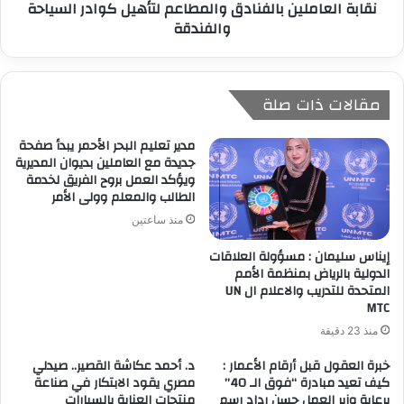
نقابة العاملين بالفنادق والمطاعم لتأهيل كوادر السياحة
والفندقة
مقالات ذات صلة
مدير تعليم البحر الأحمر يبدأ صفحة
جديدة مع العاملين بديوان المديرية
ويؤكد العمل بروح الفريق لخدمة
الطالب والمعلم وولى الأمر
منذ ساعتين
إيناس سليمان : مسؤولة العلاقات
الدولية بالرياض بمنظمة الأمم
المتحدة للتدريب والاعلام ال UN
MTC
منذ 23 دقيقة
خبرة العقول قبل أرقام الأعمار :
د. أحمد عكاشة القصير.. صيدلي
كيف تعيد مبادرة “فوق الـ 40”
مصري يقود الابتكار في صناعة
برعاية وزير العمل حسن رداد رسم
منتجات العناية بالسيارات