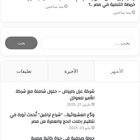
خريطة التنمية في مصر ..؟
منذ ساعتين
منذ ساعتين
ا
ل
ب
ح
ث
الأشهر
الأخيرة
تعليقات
ع
ن
:
شركة عزل بالرياض – حلول شاملة مع شركة
الأمير للعوازل
مارس 21, 2025
ودّع العشوائية… “شراع ترافيل” تُحدث ثورة في
تنظيم رحلات الحج والعمرة من مصر
مايو 23, 2025
جولة صحفية في حياة كاتبة مصرية