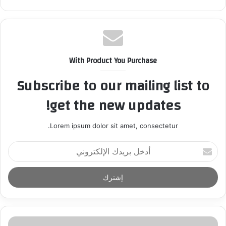
With Product You Purchase
Subscribe to our mailing list to
get the new updates!
Lorem ipsum dolor sit amet, consectetur.
أ
د
خ
ل
ب
ر
ي
د