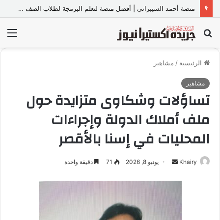
منصة أحمد السيبراني | أفضل منصة لتعلم البرمجة لطلاب الصف الأول والثاني الثانوي والبكالوريا
بحث
الق
عن
الرئيسية
/
مشاهير
مشاهير
تساؤلات وشكاوى متزايدة حول
ملف أملاك الدولة وإجراءات
المحليات في إسنا بالأقصر
Khairy
أ
يونيو 8, 2026
71
دقيقة واحدة
ر
س
ل
ب