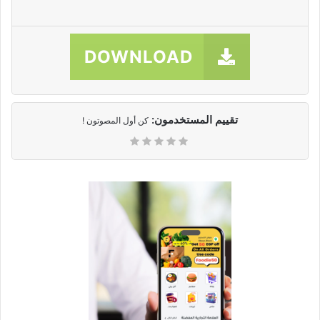
ب
ر
ي
د
DOWNLOAD
ا
إ
ل
تقييم المستخدمون:
ك
كن أول المصوتون !
ت
ر
و
ن
ي
ا