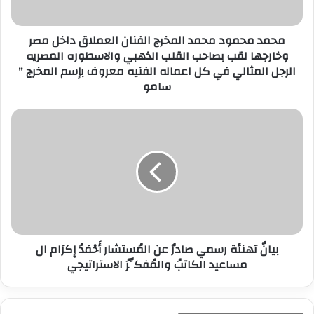
ت
ر
محمد محمود محمد المخرج الفنان العملاق داخل مصر
و
وخارجها لقب بصاحب القلب الذهبي والاسطوره المصريه
ن
الرجل المثالي في كل اعماله الفنيه معروف بإسم المخرج "
ي
سامو
بيانٌ تهنئة رسمي صادرٌ عن المُستشار أَحْمَدُ إِكرَام ال
مساعيد الكاتبُ والمُفكِّرُ الاستراتيجي