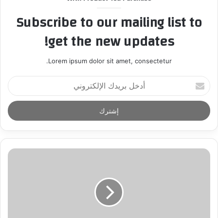
Subscribe to our mailing list to
get the new updates!
Lorem ipsum dolor sit amet, consectetur.
أ
د
خ
ل
ب
ر
ي
د
ك
ا
ل
إ
ل
ك