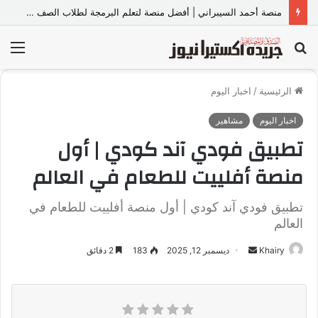
منصة أحمد السيبراني | أفضل منصة لتعلم البرمجة لطلاب الصف الأول والثاني الثانوي والبكالوريا
بحث
الق
عن
الرئيسية
/
اخبار اليوم
اخبار اليوم
مشاهير
تطبيق فودي آند كودي | أول
منصة أفلييت للطعام في العالم
تطبيق فودي آند كودي | أول منصة أفلييت للطعام في
العالم
Khairy
أ
ديسمبر 12, 2025
183
2 دقائق
ر
س
ل