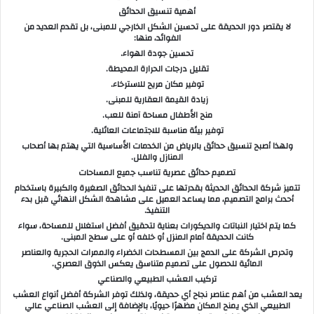
أهمية تنسيق الحدائق
لا يقتصر دور الحديقة على تحسين الشكل الخارجي للمبنى، بل تقدم العديد من
الفوائد، منها:
تحسين جودة الهواء.
تقليل درجات الحرارة المحيطة.
توفير مكان مريح للاسترخاء.
زيادة القيمة العقارية للمبنى.
منح الأطفال مساحة آمنة للعب.
توفير بيئة مناسبة للاجتماعات العائلية.
ولهذا أصبح تنسيق حدائق بالرياض من الخدمات الأساسية التي يهتم بها أصحاب
المنازل والفلل.
تصميم حدائق عصرية تناسب جميع المساحات
تتميز شركة الحدائق الحديثة بقدرتها على تنفيذ الحدائق الصغيرة والكبيرة باستخدام
أحدث برامج التصميم، مما يساعد العميل على مشاهدة الشكل النهائي قبل بدء
التنفيذ.
كما يتم اختيار النباتات والديكورات بعناية لتحقيق أفضل استغلال للمساحة، سواء
كانت الحديقة أمام المنزل أو خلفه أو على سطح المبنى.
وتحرص الشركة على الدمج بين المسطحات الخضراء والممرات الحجرية والعناصر
المائية للحصول على تصميم متناسق يعكس الذوق العصري.
تركيب العشب الطبيعي والصناعي
يعد العشب من أهم عناصر نجاح أي حديقة، ولذلك توفر الشركة أفضل أنواع العشب
الطبيعي الذي يمنح المكان مظهرًا حيويًا، بالإضافة إلى العشب الصناعي عالي