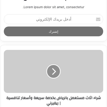
Lorem ipsum dolor sit amet, consectetur.
أ
د
خ
ل
ب
ر
ي
د
ك
ا
ل
إ
ل
ك
ت
ر
شراء اثاث مستعمل بالرياض بخدمة سريعة وأسعار تنافسية
و
| ريفيرني
ن
ي