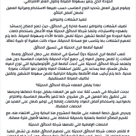
الجودة الذي يتميز بسهولة الصيانة وطول العمر الافتراضي.
ويقوم فريق العمل بتحديد النوع المناسب حسب طبيعة الاستخدام وميزانية العميل
لضمان أفضل النتائج.
تنفيذ الشلالات والنوافير
تضيف الشلالات والنوافير لمسة فاخرة إلى الحدائق، حيث تمنح المكان إحساسًا
بالهدوء والاسترخاء. وتنفذ شركة الحدائق الحديثة هذه الأعمال باستخدام خامات
عالية الجودة مع أنظمة تشغيل حديثة تضمن كفاءة الأداء وسهولة الصيانة. كما يتم
تصميم الشلالات بما يتناسب مع مساحة الحديقة، سواء كانت صغيرة أو كبيرة تمامًا.
أهمية أنظمة الري الحديثة في تنسيق الحدائق
تلعب أنظمة الري الحديثة دورًا أساسيًا في الحفاظ على جمال الحدائق وصحة
النباتات، إذ تضمن وصول المياه إلى جميع أجزاء الحديقة بالكميات المناسبة دون هدر.
وتعتمد شركة الحدائق الحديثة على أحدث أنظمة الري الأوتوماتيكية التي توزع المياه
بشكل متساوٍ، مما يساعد على تقليل استهلاك المياه وتعزيز نمو النباتات بصورة
صحية. كما يتم تركيب هذه الأنظمة بطريقة احترافية تضمن سهولة التشغيل وتقليل
تكاليف الصيانة المستقبلية.
لماذا يفضل العملاء شركة الحدائق الحديثة؟
نجحت الشركة في كسب ثقة عدد كبير من العملاء بفضل جودة خدماتها وحرصها
على تحقيق رضا العميل في كل مشروع. كما تتميز بالأسعار المناسبة، والالتزام
بالمواعيد، واستخدام أفضل المواد والخامات، إضافة إلى توفير ضمان على العديد من
الخدمات المنفذة.
ويحرص فريق خدمة العملاء على متابعة المشروع منذ البداية وحتى الانتهاء منه، مع
تقديم النصائح الخاصة بالعناية بالحديقة للحفاظ على جمالها لأطول فترة ممكنة.
الخدمات الإضافية التي تقدمها شركة الحدائق الحديثة
لا تقتصر خدمات شركة الحدائق الحديثة على تصميم الحدائق فقط، بل تشمل تنفيذ
جميع العناصر التي تجعل المساحة الخارجية أكثر راحة وجمالًا. ومن أبرز هذه الخدمات