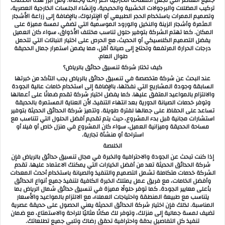
تركيب المظلات والبرجولات الخشبية والحديدية، وإنشاء الجلسات الخارجية العصرية،
وتصميم الممرات باستخدام الحجر الطبيعي أو الإنترلوك، بالإضافة إلى زراعة الأشجار
المثمرة وأشجار الزينة والنخيل والورود الموسمية التي تضفي لمسة مميزة على
المكان. كما تهتم الشركة بتوفير حلول تناسب مختلف الأذواق، سواء كان العميل
يفضل التصميم الكلاسيكي أو الحديث، مع الحرص على اختيار النباتات التي تتحمل
درجات الحرارة المرتفعة وتحتاج إلى صيانة أقل، مما يضمن استمرار جمال الحديقة
طوال العام.
كيف تختار شركة تنسيق حدائق بالرياض؟
عند البحث عن شركة متخصصة في تنسيق حدائق بالرياض يجب التأكد من خبرتها
السابقة وجودة المشاريع التي نفذتها، بالإضافة إلى استخدام خامات عالية الجودة
والالتزام بالمواعيد المتفق عليها. كما يفضل اختيار شركة تقدم ضمانًا على أعمالها
وتوفر خدمات الصيانة الدورية بعد انتهاء التنفيذ، لأن العناية المستمرة بالحديقة
تساعد على الحفاظ على جمالها لفترة طويلة. وتتميز شركة الحدائق الحديثة بتوفير
استشارات مجانية قبل بدء المشروع، حيث يتم تقديم أفضل الحلول التي تتناسب مع
مساحة الحديقة وميزانية العميل، سواء كان المشروع في منزل خاص أو فيلا أو
استراحة أو منشأة تجارية.
الخلاصة
إذا كنت تبحث عن الجودة والاحترافية والخبرة في مجال تنسيق حدائق بالرياض فإن
شركة الحدائق الحديثة تعد من أفضل الخيارات التي يمكنك الاعتماد عليها. تقدم
الشركة خدمات متكاملة تشمل التصميم والتنفيذ والصيانة باستخدام أحدث المعدات
وأفضل الخامات، مع فريق عمل يمتلك الخبرة الكافية لتنفيذ جميع أنواع الحدائق
بأعلى معايير الجودة. كما توفر حلولًا مميزة في تنسيق حدائق شمال الرياض بما
يتناسب مع طبيعة المنطقة واحتياجات العملاء، مع الالتزام بالمواعيد والأسعار
المناسبة. لذلك فإن اختيار شركة الحدائق الحديثة يعني الحصول على حديقة عصرية
تضيف لمسة جمالية إلى منزلك، وتوفر لك مكانًا مثاليًا للراحة والاستمتاع، مع ضمان
تنفيذ كل التفاصيل بدقة واحترافية تحقق رضاك وتلبي جميع تطلعاتك.