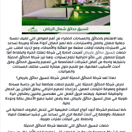
ر
ي
د
ا
إ
ل
يعد الاهتمام بالحدائق والمساحات الخضراء من أهم العوامل التي تضيف لمسة
جمالية للمنازل والفلل والاستراحات، كما تمنح المكان أجواءً هادئة ومريحة تساعد
ك
على الاسترخاء وقضاء أوقات ممتعة مع العائلة والأصدقاء. ومع ازدياد الطلب على
ت
خدمات
تنسيق حدائق بالرياض
أصبحت الحاجة إلى شركة تمتلك الخبرة والكفاءة أمرًا
ضروريًا للحصول على نتائج احترافية تدوم لسنوات. وهنا تبرز شركة الحدائق الحديثة
ر
باعتبارها واحدة من أفضل الشركات المتخصصة في تصميم وتنسيق الحدائق وفق
و
أحدث الأساليب العالمية، مع تقديم حلول مبتكرة تناسب مختلف المساحات
والميزانيات.
ن
لماذا تعد شركة الحدائق الحديثة أفضل شركة تنسيق حدائق بالرياض؟
ي
تحرص شركة الحدائق الحديثة على تقديم خدمات متكاملة تبدأ من دراسة مساحة
ا
الموقع ومعرفة احتياجات العميل، ثم إعداد تصميم احترافي يحقق التوازن بين الجمال
والوظيفة العملية. ويعتمد فريق العمل على مهندسين وفنيين يمتلكون خبرة
طويلة في مجال تنسيق حدائق بالرياض، مما يضمن تنفيذ جميع الأعمال بدقة وجودة
عالية.
كما تستخدم الشركة أجود أنواع النباتات الطبيعية التي تتحمل الظروف المناخية في
المملكة، بالإضافة إلى أحدث أنظمة الري التي تساعد على ترشيد استهلاك المياه
والحفاظ على النباتات لفترات طويلة.
خدمات تنسيق الحدائق التي تقدمها شركة الحدائق الحديثة
توفر الشركة مجموعة واسعة من الخدمات التي تجعلها الخيار الأول لكل من يبحث