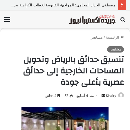
مصطفى الحداد المحامى: المواجهة القانونية لخطاب الكراهية تبدأ بتشريع واضح ووعي مجتمعي
بحث
الق
عن
الرئيسية
/
مشاهير
مشاهير
تنسيق حدائق بالرياض وتحويل
المساحات الخارجية إلى حدائق
عصرية بأعلى جودة
Khairy
أ
منذ 4 أسابيع
87
4 دقائق
ر
س
ل
ب