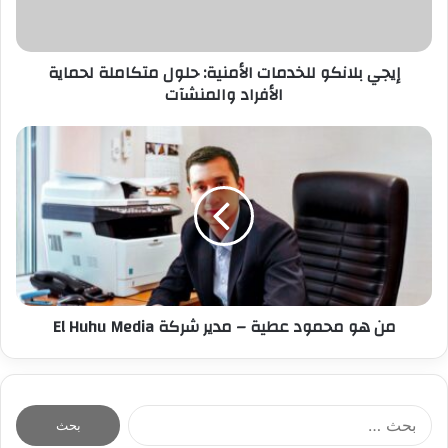
ك
ت
ر
إيجي بلانكو للخدمات الأمنية: حلول متكاملة لحماية
و
الأفراد والمنشآت
ن
ي
من هو محمود عطية – مدير شركة El Huhu Media
ا
ل