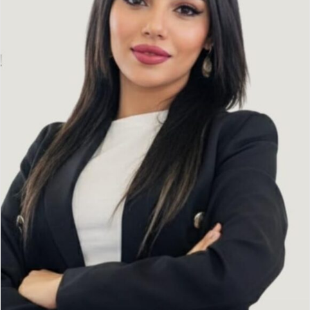
د
ا
إ
ل
ك
ت
ر
و
ن
ي
ا