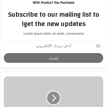
With Product You Purchase
Subscribe to our mailing list to
get the new updates!
Lorem ipsum dolor sit amet, consectetur.
أ
د
خ
ل
ب
ر
ي
د
ك
ا
ل
إ
ل