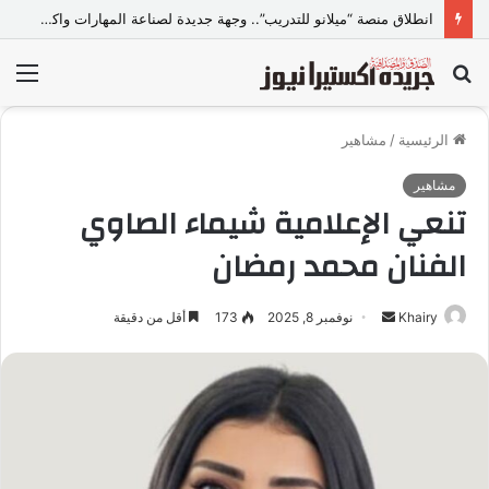
انطلاق منصة “ميلانو للتدريب”.. وجهة جديدة لصناعة المهارات واكتشاف المواهب..
بحث
الق
عن
الرئيسية
/
مشاهير
مشاهير
تنعي الإعلامية شيماء الصاوي
الفنان محمد رمضان
Khairy
أ
نوفمبر 8, 2025
173
أقل من دقيقة
ر
س
ل
ب
ر
ي