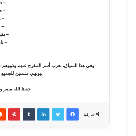
– ط
– ص
– 
– د
– دن
– نا
–
وفي هذا السياق، تعرب أسر المفرج عنهم وذووهم عن ب
بيوتهم، متمنين للجميع م
حفظ الله مصر وأد
فيسبوك
تويتر
لينكدإن
‏Tumblr
بينتيريست
شاركها