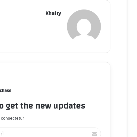
Khairy
rchase
to get the new updates!
 consectetur.
أ