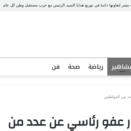
ة ورسالة ماجستير ذكية من كلية الطفولة بجامعة عين شمس.
شاهير
رياضة
صحة
فن
د من المواطنين
ر عفو رئاسي عن عدد من