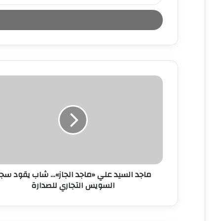
د
خ
ل
ب
ر
ي
د
ك
ا
ل
إ
ل
ك
ت
ر
و
ن
ماجد السيد علي «ماجد الجاز»… شاب يقود سج
ي
السويس التجاري للصدارة