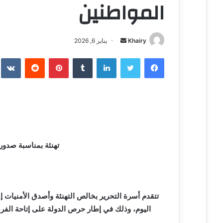
المواطنين
Khairy
أ
يناير 6, 2026
ر
فيسبوك
تويتر
لينكدإن
‏Tumblr
بينتيريست
‏Reddit
‏te
س
ل
ب
ر
ي
د
ا
تهنئة بمناسبة صدو
إ
ل
ك
ت
تتقدم أسرة التحرير بخالص التهنئة وأصدق الأمنيات إ
ر
و
اليوم، وذلك في إطار حرص الدولة على إتاحة الفر
ن