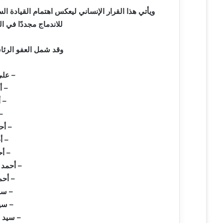
ي
ويأتي هذا القرار الإنساني ليعكس اهتمام القيادة ا
ا
للاندماج مجددًا في ال
وقد شمل العفو الرئاسي
– عل
– 
– 
–
– أح
– أ
– أح
– أحمد 
– أحم
– س
– سي
– سيد 