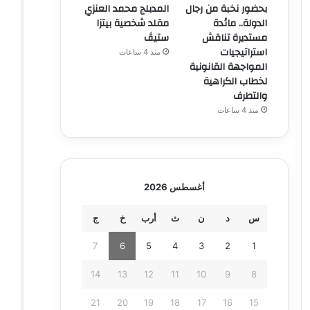
بحضور نخبة من رجال
المدبلج محمد العنزي
الدولة.. مائدة
مقلد شخصية بيتزا
مستديرة تناقش
ستيڤ
استراتيجيات
منذ 4 ساعات
المواجهة القانونية
لخطاب الكراهية
والتطرف
منذ 4 ساعات
أغسطس 2026
س
د
ن
ث
أرب
خ
ج
7
6
5
4
3
2
1
14
13
12
11
10
9
8
21
20
19
18
17
16
15