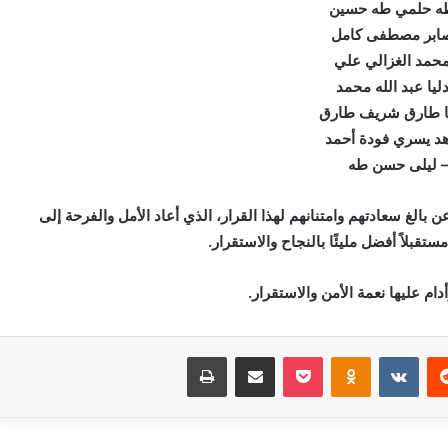
ه حلمي طه حسين
ابر مصطفى كامل
محمد الغزالي علي
ليا عبد الله محمد
يا طارق شريف طارق
هد يسري فودة أحمد
 ليلى حسن طه
الغ سعادتهم وامتنانهم لهذا القرار، الذي أعاد الأمل والفرحة إلى
ستقبلاً أفضل مليئًا بالنجاح والاستقرار.
ام عليها نعمة الأمن والاستقرار.
‏Reddit
‏VKontakte
Odnoklassniki
بوكيت
مشاركة عبر البريد
طباعة