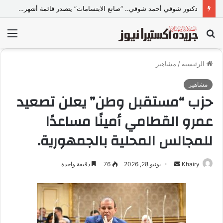
دكتور شوقي أحمد شوقي.. “صانع الابتسامات” يتصدر قائمة أشهر أطباء تجميل الأسنان في مصر
بحث
الق
عن
الرئيسية
/
مشاهير
مشاهير
حزب “مستقبل وطن” يعلن تصعيد
عمرو القطامي أمينًا مساعدًا
للمجالس المحلية بالجمهورية.
Khairy
أ
يونيو 28, 2026
76
دقيقة واحدة
ر
س
ل
ب