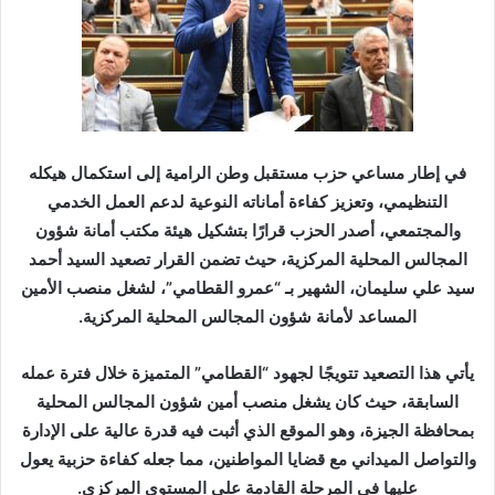
ر
ي
د
ا
إ
ل
ك
في إطار مساعي حزب مستقبل وطن الرامية إلى استكمال هيكله
ت
التنظيمي، وتعزيز كفاءة أماناته النوعية لدعم العمل الخدمي
ر
والمجتمعي، أصدر الحزب قرارًا بتشكيل هيئة مكتب أمانة شؤون
و
المجالس المحلية المركزية، حيث تضمن القرار تصعيد السيد أحمد
ن
سيد علي سليمان، الشهير بـ “عمرو القطامي”، لشغل منصب الأمين
ي
المساعد لأمانة شؤون المجالس المحلية المركزية.
ا
يأتي هذا التصعيد تتويجًا لجهود “القطامي” المتميزة خلال فترة عمله
السابقة، حيث كان يشغل منصب أمين شؤون المجالس المحلية
بمحافظة الجيزة، وهو الموقع الذي أثبت فيه قدرة عالية على الإدارة
والتواصل الميداني مع قضايا المواطنين، مما جعله كفاءة حزبية يعول
عليها في المرحلة القادمة على المستوى المركزي.