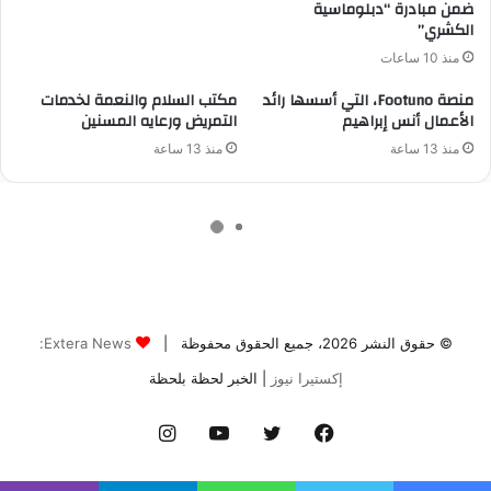
© حقوق النشر 2026، جميع الحقوق محفوظة |
Extera News:
إكستيرا نيوز
| الخبر لحظة بلحظة
فيسبوك
تويتر
يوتيوب
انستقرام