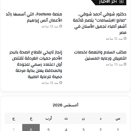
أخر الاخبار
دكتور شوقي أحمد شوقي..
منصة Footuno، التي أسسها رائد
“صانع الابتسامات” يتصدر قائمة
الأعمال أنس إبراهيم
أشهر أطباء تجميل الأسنان في
منذ 13 ساعة
مصر
منذ 12 ساعة
مكتب السلام والنعمة لخدمات
إنجاز تاريخي لقطاع الصحة بالبحر
التمريض ورعايه المسنين
الأحمر حميات الغردقة تقتنص
أول اعتماد رسمي للجودة
منذ 13 ساعة
والمحافظ يعلن بداية مرحلة
جديدة للرعاية الطبية
منذ 13 ساعة
أغسطس 2026
س
د
ن
ث
أرب
خ
ج
7
6
5
4
3
2
1