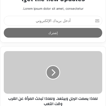
Lorem ipsum dolor sit amet, consectetur.
أ
د
خ
ل
ب
ر
ي
د
ك
ا
ل
إ
ل
ك
ت
ر
لماذا يصمت الرجل ويبتعد.. ولماذا تبحث المرأة عن القرب
و
وقت التعب
ن