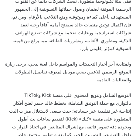
ففي بيئة تكنولوجية متطورة، تبحث الشركات دائماً عن القنوات
الرسمية الموثقة لضمان وصول حملاتها التسويقية إلى الجمهور
المستهدف بأعلى كفاءة وموثوقية ومنع التلاعب بالأرقام. ومن ثم،
فإن اكتمال توثيق منصات خالد سيفتح أمامه آفاقاً رحبة لعقد
شراكات استراتيجية ورعايات ضخمة مع شركات تصنيع الهواتف
الذكية، ومطوري الألعاب، ومشروبات الطاقة، مما يرفع من قيمته
السوقية كمؤثر إقليمي بارز.
ولمتابعة آخر أخبار التحديثات والمواسم داخل لعبة ببجي، يرجى زيارة
الموقع الرسمي للاعبين ببجي موبايل لمعرفة تفاصيل البطولات
والفعاليات القادمة.
التوسع الشامل وتنويع المحتوى على منصة Kick وTikTok
بالتوازي مع حملة التوثيق الشاملة، يخطط خالد جيمر لضخ أفكار
إنتاجية غير تقليدية عبر حساباته؛ حيث يسعى لاستغلال ميزات البث
المتطورة على منصة «كيك» (Kick) لتقديم ساعات بث أطول
وبجودة دقة تصوير فائقة، مع إشراك المتابعين في اتخاذ القرارات
داخل اللعبة عبر التصويت الحي. كما يعتزم تطوير محتوى خاص