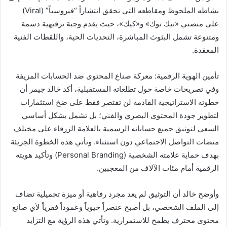
نشاطه الملحوظ ومقاطعه التي تحقق انتشاراً “فيروسياً” (Viral)
على منصتي «تيك توك» و«كيك»، حيث يقدم وجبة ترفيهية دسمة
ومتنوعة تشمل البثوث المباشرة، التحديات الحية، واللقطات الفنية
المعقدة.
تأمين الهوية الرقمية: معركة صناع المحتوى ضد الحسابات المزيفة
وفي تصريحات خاصة حول تطلعاته المستقبلية، أكد خالد جيمر أن
خطوته الاستراتيجية القادمة لن تقتصر فقط على ضخ استثمارات
لتطوير جودة المحتوى البصري والفني؛ بل تشمل بشكل أساسي
السعي لتوثيق جميع حساباته الرسمية بالعلامة الزرقاء على مختلف
منصات التواصل الاجتماعي دون استثناء. وتأتي هذه الخطوة الجريئة
بهدف حماية علامته الشخصية (Personal Branding) وتأكيد هويته
الرقمية أمام مئات الآلاف من المعجبين.
وأوضح خالد أن التوثيق لم يعد مجرد رفاهية أو ميزة تجميلية تضاف
إلى الملف الشخصي، بل أصبح عنصراً حيوياً وعموداً فقرياً لأي صانع
محتوى محترف يطمح للاستمرارية. وتأتي هذه الرؤية مع التزايد