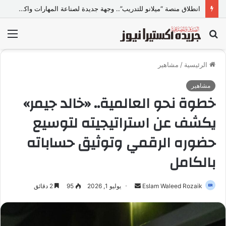
انطلاق منصة “ميلانو للتدريب”.. وجهة جديدة لصناعة المهارات واكتشاف المواهب..
بحث
الق
عن
الرئيسية
/
مشاهير
مشاهير
خطوة نحو العالمية.. «خالد جيمر»
يكشف عن استراتيجيته لتوسيع
حضوره الرقمي وتوثيق حساباته
بالكامل
Eslam Waleed Rozaik
أ
يوليو 1, 2026
95
2 دقائق
ر
س
ل