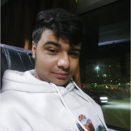
ب
ر
ي
د
ا
إ
ل
ك
ت
ر
و
ن
ي
ا