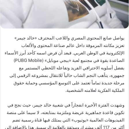
يواصل صانع المحتوى المصري واللاعب المحترف «خالد جيمر»
تعزيز مكانته المرموقة داخل عالم صناعة المحتوى والألعاب
الإلكترونية في الوطن العربي. فبعد أن فرض اسمه كأحد أبرز الأسماء
الصاعدة بقوة في مجتمع لعبة «ببجي موبايل» (PUBG Mobile)
بفضل أسلوبه الاحترافي الفريد وتفاعله اللحظي المستمر مع
جمهوره، يتأهب النجم الشاب حالياً للانتقال بمشروعه الرقمي إلى
مرحلة جديدة تماماً تعتمد على التوسع المؤسسي وحماية حقوق
الملكية الفكرية لعلامته الشخصية.
وشهدت الفترة الأخيرة انفجاراً في شعبية خالد جيمر، حيث نجح في
تكوين قاعدة جماهيرية عريضة وملتزمة بمتابعته، لا سيما على منصة
الفيديوهات العالمية «يوتيوب» التي يمتلك فيها قناة رسمية تضم
أكثر من 117 ألف مشترك وموثقة بالعلامة الرسمية. هذا بالإضافة إلى