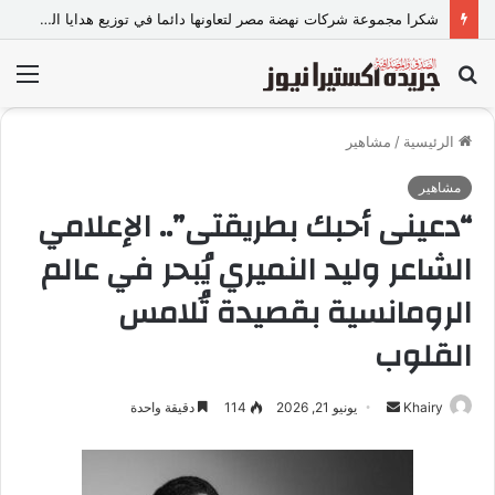
«عالم رشاد».. تجربة إعلامية ورسالة ماجستير ذكية من كلية الطفولة بجامعة عين شمس.
بحث
الق
عن
الرئيسية
/
مشاهير
مشاهير
“دعينى أحبك بطريقتى”.. الإعلامي
الشاعر وليد النميري يُبحر في عالم
الرومانسية بقصيدة تُلامس
القلوب
Khairy
أ
يونيو 21, 2026
114
دقيقة واحدة
ر
س
ل