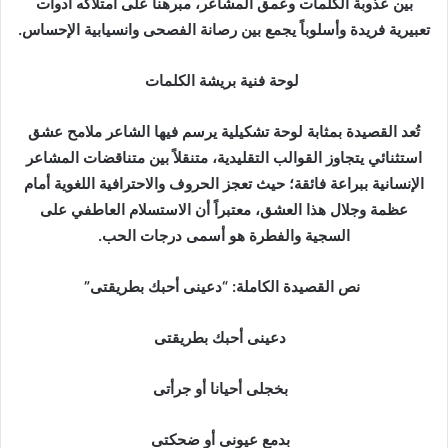
بين عذوبة الكلمات وعمق المشاعر، مبرهناً على امتلاكه أدوات
تعبيرية فريدة وأسلوباً يجمع بين رصانة الفصحى وانسيابية الإحساس.
لوحة فنية بريشة الكلمات
تُعد القصيدة بمثابة لوحة تشكيلية يرسم فيها الشاعر ملامح عشق
استثنائي يتجاوز القوالب التقليدية، متنقلاً بين متناقضات المشاعر
الإنسانية ببراعة فائقة؛ حيث تعجز الحروف والاحترافية اللغوية أمام
عظمة وجلال هذا العشق، معتبراً أن الاستسلام العاطفي على
السجية والفطرة هو أسمى درجات الحب.
نص القصيدة الكاملة: “دعينى أحبك بطريقتى”
دعينى أحبك بطريقتى
بخجلى أحيانا أو جرأتى
بدمع عيونى أو ضحكتى