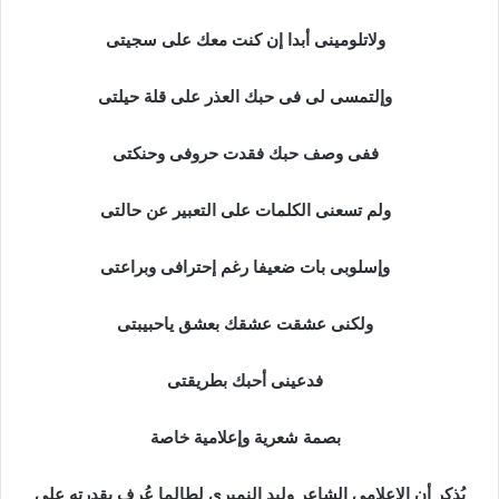
ولاتلومينى أبدا إن كنت معك على سجيتى
وإلتمسى لى فى حبك العذر على قلة حيلتى
ففى وصف حبك فقدت حروفى وحنكتى
ولم تسعنى الكلمات على التعبير عن حالتى
وإسلوبى بات ضعيفا رغم إحترافى وبراعتى
ولكنى عشقت عشقك بعشق ياحبيبتى
فدعينى أحبك بطريقتى
بصمة شعرية وإعلامية خاصة
يُذكر أن الإعلامي الشاعر وليد النميري لطالما عُرف بقدرته على