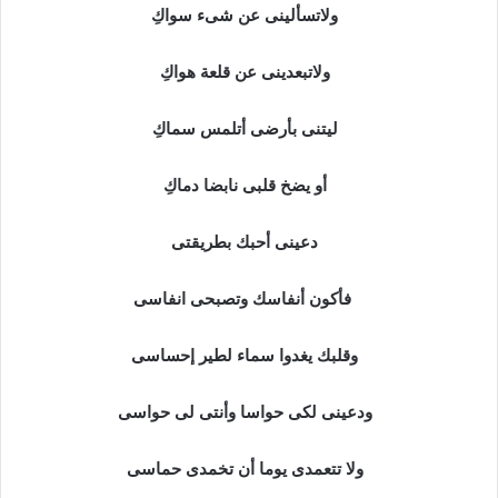
ولاتسألينى عن شىء سواكِ
ولاتبعدينى عن قلعة هواكِ
ليتنى بأرضى أتلمس سماكِ
أو يضخ قلبى نابضا دماكِ
دعينى أحبك بطريقتى
فأكون أنفاسك وتصبحى انفاسى
وقلبك يغدوا سماء لطير إحساسى
ودعينى لكى حواسا وأنتى لى حواسى
ولا تتعمدى يوما أن تخمدى حماسى