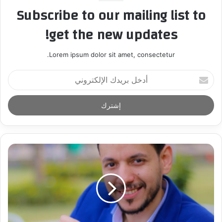
Subscribe to our mailing list to
get the new updates!
Lorem ipsum dolor sit amet, consectetur.
أ
د
خ
ل
ب
ر
ي
د
ك
ا
ل
إ
ل
ك
ت