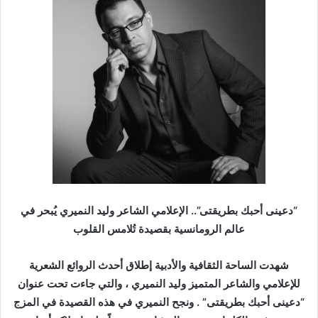
ب
ر
ي
د
ا
إ
ل
ك
ت
ر
و
ن
“دعينى أحبك بطريقتى”.. الإعلامي الشاعر وليد النميري يُبحر في
ي
عالم الرومانسية بقصيدة تُلامس القلوب
ا
شهدت الساحة الثقافية والأدبية إطلاق أحدث الروائع الشعرية
للإعلامي والشاعر المتميز وليد النميري ، والتي جاءت تحت عنوان
“دعينى أحبك بطريقتى” . ونجح النميري في هذه القصيدة في المزج