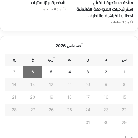
مائدة مستديرة تناقش
شخصية بيتزا ستيڤ
استراتيجيات المواجهة القانونية
منذ 6 ساعات
لخطاب الكراهية والتطرف
منذ 6 ساعات
أغسطس 2026
س
د
ن
ث
أرب
خ
ج
7
6
5
4
3
2
1
14
13
12
11
10
9
8
21
20
19
18
17
16
15
28
27
26
25
24
23
22
31
30
29
« يوليو