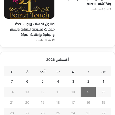
واكتشاف العالم
منذ 8 ساعات
صالون لمسات بيروت بجدة..
خدمات متنوعة للعناية بالشعر
والبشرة وإطلالة المرأة
منذ 8 ساعات
أغسطس 2026
س
د
ن
ث
أرب
خ
ج
7
6
5
4
3
2
1
14
13
12
11
10
9
8
21
20
19
18
17
16
15
28
27
26
25
24
23
22