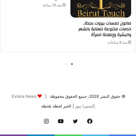
© حقوق النشر 2026، جميع الحقوق محفوظة |
Extera News:
إكستيرا نيوز
| الخبر لحظة بلحظة
فيسبوك
تويتر
يوتيوب
انستقرام