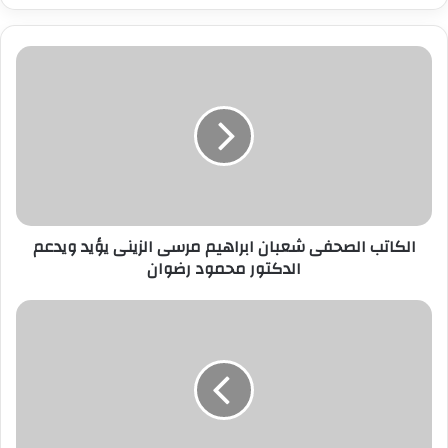
ر
ي
د
ك
ا
ل
إ
ل
ك
ت
ر
الكاتب الصحفى شعبان ابراهيم مرسى الزينى يؤيد ويدعم
و
الدكتور محمود رضوان
ن
ي