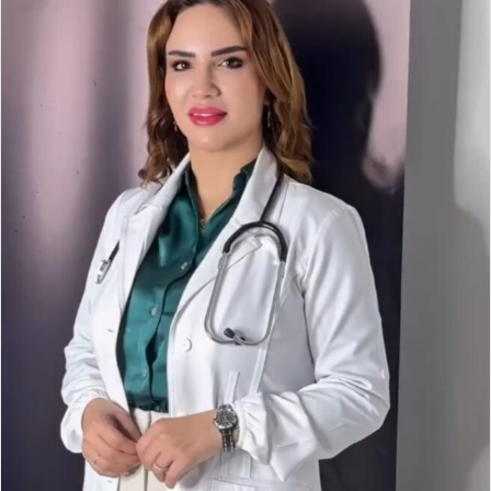
د
ا
إ
ل
ك
ت
ر
و
ن
ي
ا