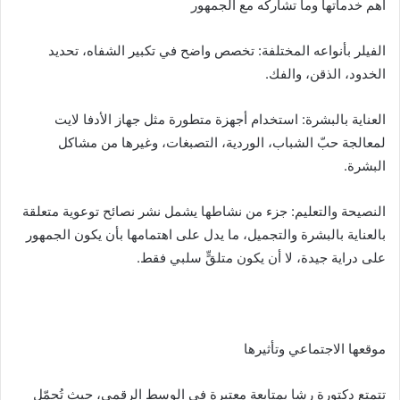
أهم خدماتها وما تشاركه مع الجمهور
الفيلر بأنواعه المختلفة: تخصص واضح في تكبير الشفاه، تحديد
الخدود، الذقن، والفك.
العناية بالبشرة: استخدام أجهزة متطورة مثل جهاز الأدفا لايت
لمعالجة حبّ الشباب، الوردية، التصبغات، وغيرها من مشاكل
البشرة.
النصيحة والتعليم: جزء من نشاطها يشمل نشر نصائح توعوية متعلقة
بالعناية بالبشرة والتجميل، ما يدل على اهتمامها بأن يكون الجمهور
على دراية جيدة، لا أن يكون متلقٍّ سلبي فقط.
موقعها الاجتماعي وتأثيرها
تتمتع دكتورة رشا بمتابعة معتبرة في الوسط الرقمي، حيث تُحمّل