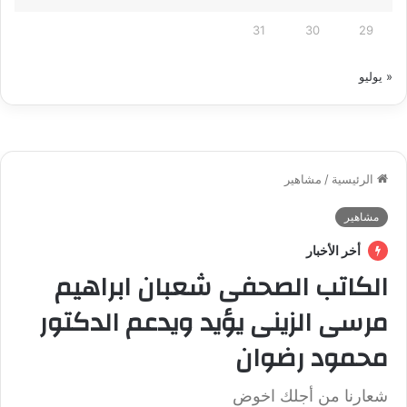
31
30
29
« يوليو