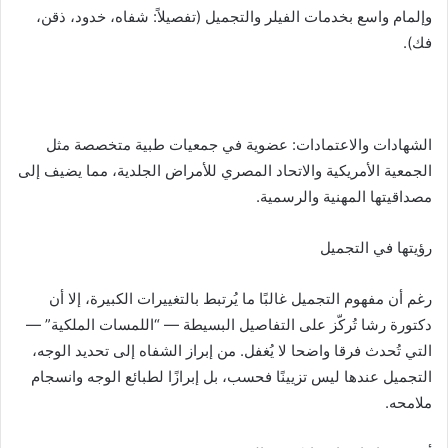
وإلمام واسع بخدمات الفيلر والتجميل (تفصيلاً: شفاه، خدود، ذقن،
فك).
الشهادات والاعتمادات: عضوية في جمعيات طبية متخصصة مثل
الجمعية الأمريكية والاتحاد المصري للأمراض الجلدية، مما يضيف إلى
مصداقيتها المهنية والرسمية.
رؤيتها في التجميل
رغم أن مفهوم التجميل غالبًا ما يُرتبط بالتغييرات الكبيرة، إلا أن
دكتورة رشا تُركّز على التفاصيل البسيطة — “اللمسات الملكية” —
التي تُحدث فرقا واضحا لا يُغفل. من إبراز الشفاه إلى تحديد الوجه،
التجميل عندها ليس تزيينًا فحسب، بل إبرازًا لطبائع الوجه وانسجام
ملامحه.