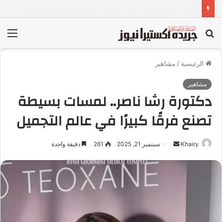
حسن محمد يهنئ المقدم رامي فرحات لتوليه رئاسة مباحث سجن «وادي النطرون تأهيل 6»
بحث
الق
عن
الرئيسية
/
مشاهير
مشاهير
دكتورة رشا ناصر.. لمسات بسيطة
تصنع فرقًا كبيرًا في عالم التجميل
Khairy
أ
سبتمبر 21, 2025
261
دقيقة واحدة
ر
س
ل
ب
ر
ي