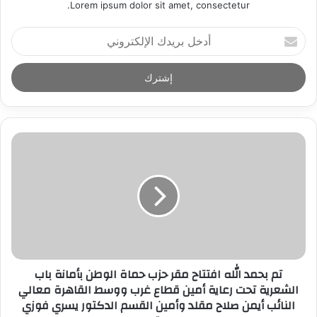
Lorem ipsum dolor sit amet, consectetur.
أ
د
خ
ل
ب
ر
ي
د
ك
ا
ل
إ
ل
ك
ت
ر
تم بحمد الله افتتاح مقر حزب حماة الوطن بأمانة باب
و
الشعرية تحت رعاية أمين قطاع غرب ووسط القاهرة معالي
ن
النائب أيمن صلاح مقلد وأمين القسم الدكتور يسري فوزي
ي