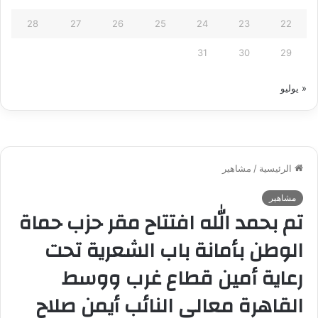
28
27
26
25
24
23
22
31
30
29
« يوليو