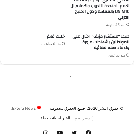
© حقوق النشر 2026، جميع الحقوق محفوظة |
Extera News:
إكستيرا نيوز
| الخبر لحظة بلحظة
فيسبوك
تويتر
يوتيوب
انستقرام