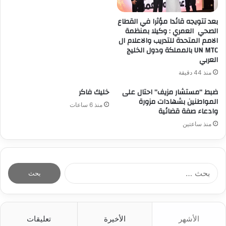
بعد تتويجه قائدا مؤثرا في القطاع
الصحي العمري : وكيلا بمنظمة
الامم المتحدة للتدريب والاعلام ال
UN MTC بالمملكة ودول الخليج
العربي
منذ 44 دقيقة
ضبط “مستشار مزيف” احتال على
خليك فاكر
المواطنين بشهادات مزورة
منذ 6 ساعات
وادعاء صفة قضائية
منذ ساعتين
ا
ل
ب
ح
ث
الأشهر
الأخيرة
تعليقات
ع