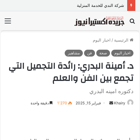
شركة الندي للخدمة المنزلية
بحث
الق
عن
الرئيسية
/
اخبار اليوم
اخبار اليوم
صحة
فن
مشاهير
د. أمينة البدري: رائدة التجميل التي
تجمع بين الفن والعلم
دكتوره امينه البدري
Khairy
أ
فبراير 15, 2025
1٬270
دقيقة واحدة
ر
س
ل
ب