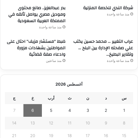
شركة الندي للخدمة المنزلية
بدر عبدالعزيز.. صانع محتوى
وموديل مصري يواصل تألقه في
منذ ساعة واحدة
المملكة العربية السعودية
منذ ساعة واحدة
عراب التغيير … محمد حسين يكتب
ضبط “مستشار مزيف” احتال على
علي صفحته الإدارة بين البلح …
المواطنين بشهادات مزورة
وتقارير البطيخ…
وادعاء صفة قضائية
منذ ساعة واحدة
منذ ساعتين
أغسطس 2026
س
د
ن
ث
أرب
خ
ج
7
6
5
4
3
2
1
14
13
12
11
10
9
8
21
20
19
18
17
16
15