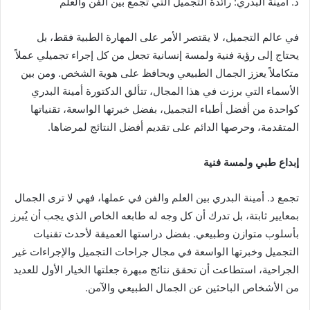
د. أمينة البدري: رائدة التجميل التي تجمع بين الفن والعلم
ر
ي
د
في عالم التجميل، لا يقتصر الأمر على المهارة الطبية فقط، بل
ا
يحتاج إلى رؤية فنية ولمسة إنسانية تجعل من كل إجراء تجميلي عملاً
إ
متكاملاً يعزز الجمال الطبيعي ويحافظ على هوية الشخص. ومن بين
ل
الأسماء التي برزت في هذا المجال، تتألق الدكتورة أمينة البدري
ك
كواحدة من أفضل أطباء التجميل، بفضل خبرتها الواسعة، تقنياتها
ت
المتقدمة، وحرصها الدائم على تقديم أفضل النتائج لمرضاها.
ر
و
إبداع طبي ولمسة فنية
ن
ي
تجمع د. أمينة البدري بين العلم والفن في عملها، فهي لا ترى الجمال
ا
بمعايير ثابتة، بل تدرك أن كل وجه له طابعه الخاص الذي يجب أن يُبرز
بأسلوب متوازن وطبيعي. بفضل دراستها العميقة لأحدث تقنيات
التجميل وخبرتها الواسعة في مجال جراحات التجميل والإجراءات غير
الجراحية، استطاعت أن تحقق نتائج مبهرة جعلتها الخيار الأول للعديد
من الأشخاص الباحثين عن الجمال الطبيعي والآمن.