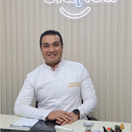
د
ا
إ
ل
ك
ت
ر
و
ن
ي
ا