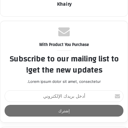
Khairy
With Product You Purchase
Subscribe to our mailing list to
get the new updates!
Lorem ipsum dolor sit amet, consectetur.
أ
د
خ
ل
ب
ر