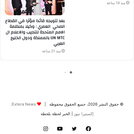
© حقوق النشر 2026، جميع الحقوق محفوظة |
Extera News:
إكستيرا نيوز
| الخبر لحظة بلحظة
فيسبوك
تويتر
يوتيوب
انستقرام