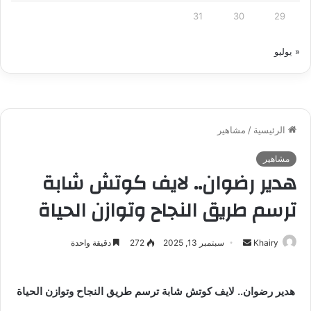
31
30
29
« يوليو