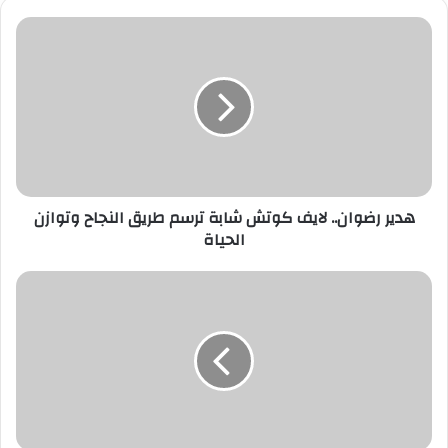
ي
د
ك
ا
ل
إ
ل
ك
ت
ر
هدير رضوان.. لايف كوتش شابة ترسم طريق النجاح وتوازن
و
الحياة
ن
ي