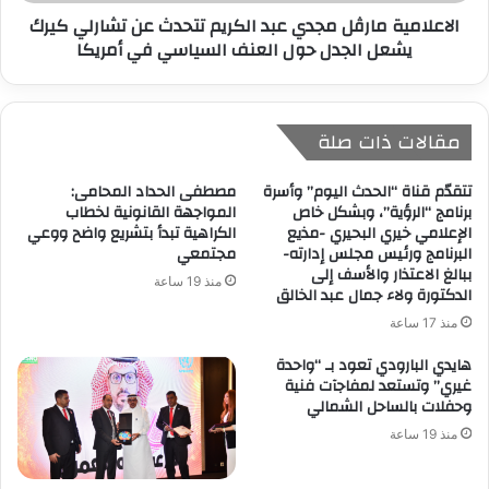
الاعلامية مارڤل مجدي عبد الكريم تتحدث عن تشارلي كيرك
يشعل الجدل حول العنف السياسي في أمريكا
مقالات ذات صلة
تتقدّم قناة “الحدث اليوم” وأسرة
مصطفى الحداد المحامى:
برنامج “الرؤية”، وبشكل خاص
المواجهة القانونية لخطاب
الإعلامي خيري البحيري -مذيع
الكراهية تبدأ بتشريع واضح ووعي
البرنامج ورئيس مجلس إدارته-
مجتمعي
ببالغ الاعتذار والأسف إلى
منذ 19 ساعة
الدكتورة ولاء جمال عبد الخالق
منذ 17 ساعة
هايدي البارودي تعود بـ “واحدة
غيري” وتستعد لمفاجآت فنية
وحفلات بالساحل الشمالي
منذ 19 ساعة