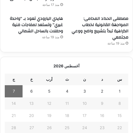
منذ 17 ساعة
مصطفى الحداد المحامى:
هايدي البارودي تعود بـ “واحدة
المواجهة القانونية لخطاب
غيري” وتستعد لمفاجآت فنية
الكراهية تبدأ بتشريع واضح ووعي
وحفلات بالساحل الشمالي
مجتمعي
منذ 19 ساعة
منذ 19 ساعة
أغسطس 2026
س
د
ن
ث
أرب
خ
ج
7
6
5
4
3
2
1
14
13
12
11
10
9
8
21
20
19
18
17
16
15
28
27
26
25
24
23
22