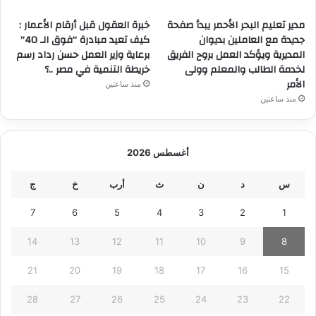
مدير تعليم البحر الأحمر يبدأ صفحة
خبرة العقول قبل أرقام الأعمار :
جديدة مع العاملين بديوان
كيف تعيد مبادرة “فوق الـ 40”
المديرية ويؤكد العمل بروح الفريق
برعاية وزير العمل حسن رداد رسم
لخدمة الطالب والمعلم وولى
خريطة التنمية في مصر ..؟
الأمر
منذ ساعتين
منذ ساعتين
أغسطس 2026
س
د
ن
ث
أرب
خ
ج
7
6
5
4
3
2
1
14
13
12
11
10
9
8
21
20
19
18
17
16
15
28
27
26
25
24
23
22