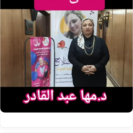
د
ا
إ
ل
ك
ت
ر
و
ن
ي
ا