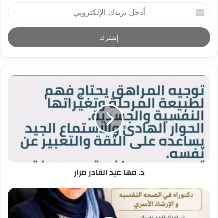
أ
د
خ
ل
ب
ر
ي
د
ك
ا
ل
إ
ل
ك
ت
ر
د. مها عبد القادر مرار
و
ن
ي