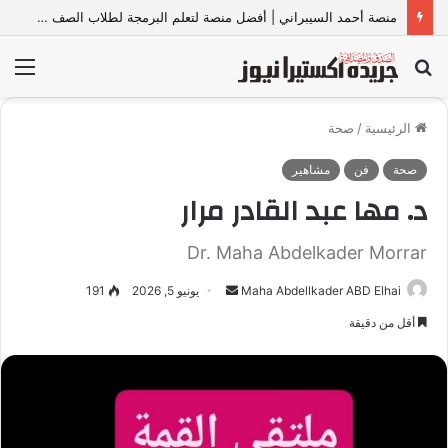
منصة أحمد السيبراني | أفضل منصة لتعلم البرمجة لطلاب الصف الأول والثاني الثانوي والبكالوريا
بحث
الق
عن
الرئيسية
/
صحة
صحة
فن
مشاهير
د. مها عبد القادر مرار
Dr. Maha Abdelkader Morrar
Maha Abdellkader ABD Elhai
أ
يونيو 5, 2026
191
ر
أقل من دقيقة
س
ل
ب
ر
ي