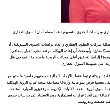
عقاري ودراسات الجدوى التسويقية هما صمام أمان السوق العقاري
يكلة شركات التطوير العقاري وإعداد دراسات الجدوى التسويقية، أن
يًا مغايرًا. وأوضحت أن إعادة الهيكلة لم تعد مجرد “خيار إسعافي”
مرًا إلزاميًا لتحقيق أعلى معدلات الربحية واستدامة النمو في ظل
عة التي يشهدها السوق العقاري.
ادة الهيكلة ترتبط فقط بالأزمات المالية هو مفهوم قاصر؛ فالكثير من
ى نفسها فرص نمو هائلة وأرباحًا مضاعفة نتيجة غياب الرؤية الهيكلية
 السوق أبرزها: ضعف الآليات الإدارية، سوء توزيع الموارد المتاحة،
إضافة إلى اتخاذ قرارات استثمارية دون الاستناد إلى دراسات جدوى
ية حقيقية ومدروسة.