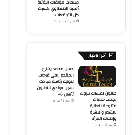
مبيعات مؤلفات الكاتبة
أمنية الطنطاوي كسرت
كل التوقعات
يناير 29, 2025
أخر الاخبار
حسن محمد يهنئ
المقدم رامي فرحات
لتوليه رئاسة مباحث
سجن «وادي النطرون
صالون لمسات بيروت
تأهيل 6»
بجدة.. خدمات
منذ 13 ساعة
متنوعة للعناية
بالشعر والبشرة
وإطلالة المرأة
منذ 3 ساعات