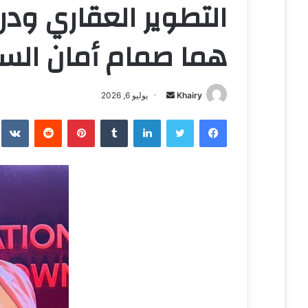
التطوير العقاري ود
هما صمام أمان الس
Khairy
أ
يوليو 6, 2026
ر
فيسبوك
تويتر
لينكدإن
‏Tumblr
بينتيريست
‏Reddit
‏te
س
ل
ب
ر
ي
د
ا
إ
ل
ك
ت