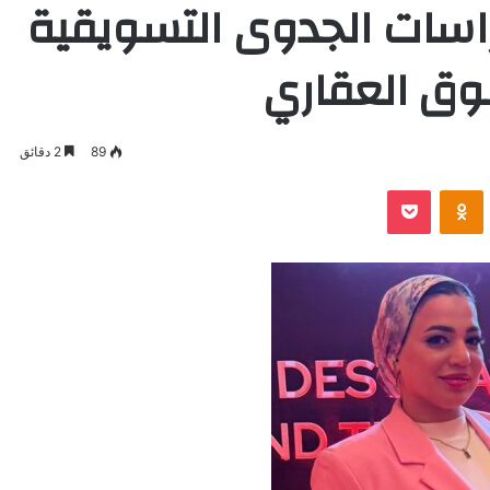
راسات الجدوى التسويقية
وق العقاري
89
2 دقائق
VKontak
Odnoklassniki
بوكيت