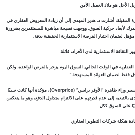
ل الأجل هو ملاذ العميل الآمن
ة المقبلة، أشارت د. هدير المهدي إلى أن زيادة المعروض العقاري في
مدرك لأبعاد حركية السوق. ووجهت نصيحة مباشرة للمستثمرين بضرورة
مؤهل لضمان اختيار الفرصة الاستثمارية الحقيقية بدقة.
الثقافة الاستثمارية لدى الأفراد، قائلة:
 العقارية في الوقت الحالي. السوق اليوم يزخر بالفرص الواعدة، ولكن
ل فقط لضمان العوائد المستهدفة.”
وفي ذات الصدد، حذرت “د. هدير المهدي” بشدة من السير وراء ظاهرة “الأوفر برايس” (Overprice)، مؤكدة أنها كانت سببًا
دى بالتبعية إلى عدم قدرتهم على الالتزام بجداول الدفع، وهو ما ينعكس
ًا على السوق ككل.
دة هيكلة شركات التطوير العقاري