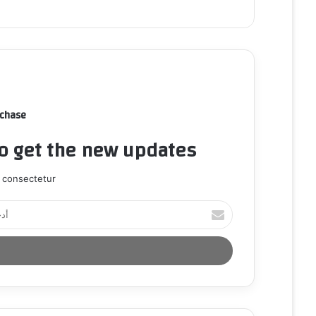
rchase
to get the new updates!
 consectetur.
أ
د
خ
ل
ب
ر
ي
د