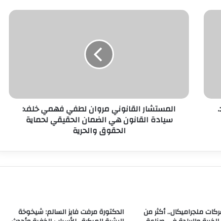
المستشار القانوني مروان لطفي فهمي خلف:
سيادة القانون هي الضمان الحقيقي لحماية
الحقوق والحرية
ات ملجراميكال.. أكثر من
الدكتورة مرفت فايز السالم: شيخوخة