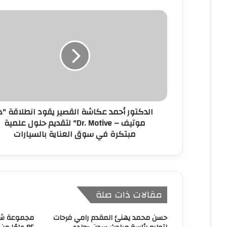
ك
ا
ل
إ
ل
ك
ت
ر
و
ن
الدكتور أحمد عكاشة القصير يقود انطلاقة "د.
ي
موتيف – Dr. Motive" لتقديم حلول علمية
مبتكرة في سوق العناية بالسيارات
مقالات ذات صلة
حسن محمد يهنئ المقدم رامي فرحات
مجموعة شرك