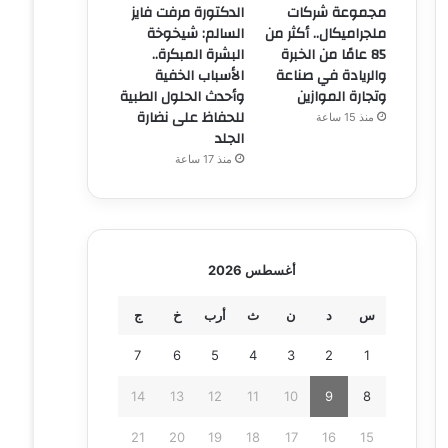
مجموعة شركات
الدكتورة مرفت فايز
ملجراميكال.. أكثر من
السالم: شيخوخة
85 عامًا من الخبرة
البشرة المبكرة..
والريادة في صناعة
الأسباب الخفية
وتجارة الموازين
وأحدث الحلول الطبية
للحفاظ على نضارة
منذ 15 ساعة
الجلد
منذ 17 ساعة
أغسطس 2026
س
د
ن
ث
أرب
خ
ج
7
6
5
4
3
2
1
14
13
12
11
10
9
8
21
20
19
18
17
16
15