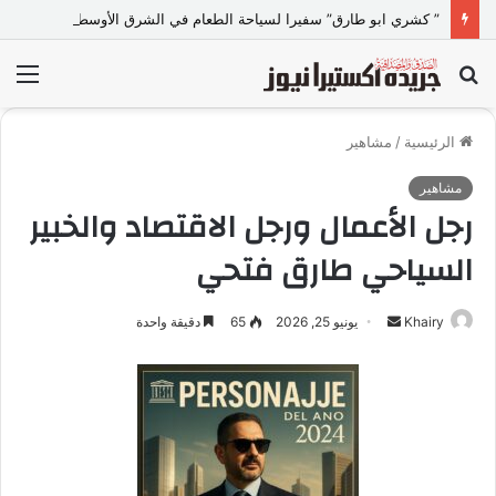
” كشري ابو طارق” سفيرا لسياحة الطعام في الشرق الأوسط.. ويستضيف 50 سفيرا ودبلوماسيا ضمن مبادرة “دبلوماسية الكشري”
بحث
الق
عن
الرئيسية
/
مشاهير
مشاهير
رجل الأعمال ورجل الاقتصاد والخبير
السياحي طارق فتحي
Khairy
أ
يونيو 25, 2026
65
دقيقة واحدة
ر
س
ل
ب
ر
ي