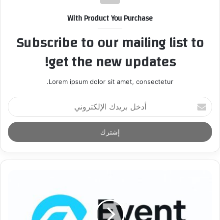
With Product You Purchase
Subscribe to our mailing list to
get the new updates!
Lorem ipsum dolor sit amet, consectetur.
أ
د
خ
ل
ب
ر
ي
د
ك
ا
ل
إ