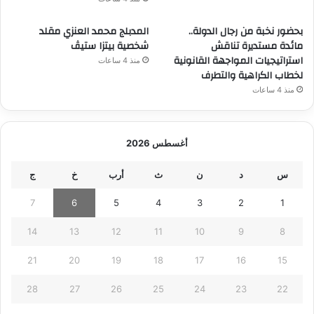
بحضور نخبة من رجال الدولة..
المدبلج محمد العنزي مقلد
مائدة مستديرة تناقش
شخصية بيتزا ستيڤ
استراتيجيات المواجهة القانونية
منذ 4 ساعات
لخطاب الكراهية والتطرف
منذ 4 ساعات
أغسطس 2026
س
د
ن
ث
أرب
خ
ج
7
6
5
4
3
2
1
14
13
12
11
10
9
8
21
20
19
18
17
16
15
28
27
26
25
24
23
22