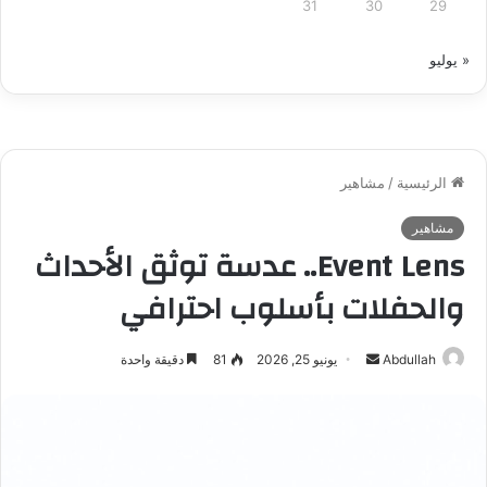
31
30
29
« يوليو