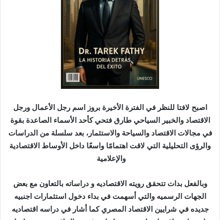
د
ا
إ
ل
ك
ت
ر
و
ن
اصبح لافتا للنظر في الفترة الأخيرة بروز اسم رجل الأعمال ورجل
ي
الاقتصاد والخبير السياحي طارق فتحي كأحد الأسماء الصاعدة بقوة
ا
في مجالات الاقتصاد والسياحة والاستثمار، بعد سلسلة من الدراسات
والرؤى التحليلية التي لاقت اهتمامًا واسعًا داخل الأوساط الاقتصادية
والإعلامية
وبالفعل بدات تتحقق رويته الاقتصاديه و دراساته بالتعاون مع بعض
الجهات الرسميه والتي أسهمت في بداء دخول استثمارات اجنبيه
جديده في شرايين الاقتصاد المصري كما أشار في دراسه اقتصاديه