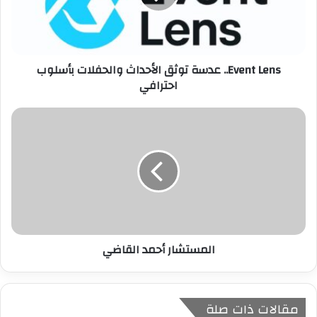
ل
ك
ت
ر
Event Lens.. عدسة توثق الأحداث والحفلات بأسلوب
و
احترافي
ن
ي
المستشار أحمد القاضي
مقالات ذات صلة