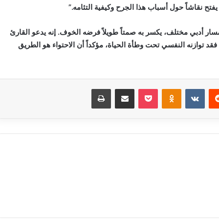
تح نقاشاً حول أسباب هذا الجرح وكيفية التئامه.”
س لمسار أدبي مختلف، يكسر به صمتاً طويلاً فرضه الخوف. إنه يدعو القارئ
قد توازنه النفسي تحت وطأة الحياة، مؤكداً أن الاحتواء هو الطريق
‏Reddit
‏VKontakte
Odnoklassniki
بوكيت
مشاركة عبر البريد
طباعة