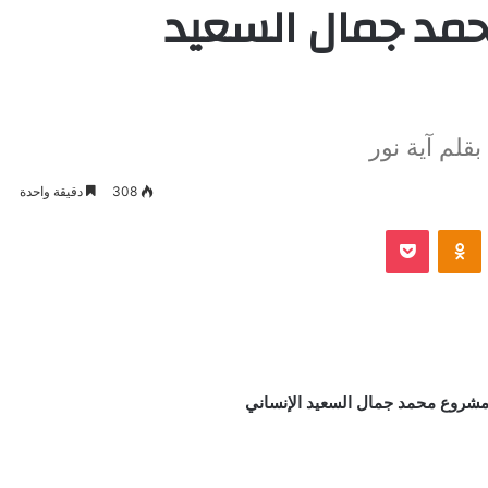
مد جمال السعيد
لم آية نور
308
دقيقة واحدة
VKontak
Odnoklassniki
بوكيت