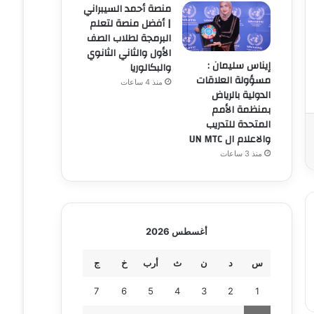
منصة أحمد السيبراني
| أفضل منصة لتعلم
البرمجة لطلاب الصف
الأول والثاني الثانوي
إيناس سليمان :
والبكالوريا
مسؤولة العلاقات
منذ 4 ساعات
الدولية بالرياض
بمنظمة الأمم
المتحدة للتدريب
والاعلام ال UN MTC
منذ 3 ساعات
أغسطس 2026
س
د
ن
ث
أرب
خ
ج
7
6
5
4
3
2
1