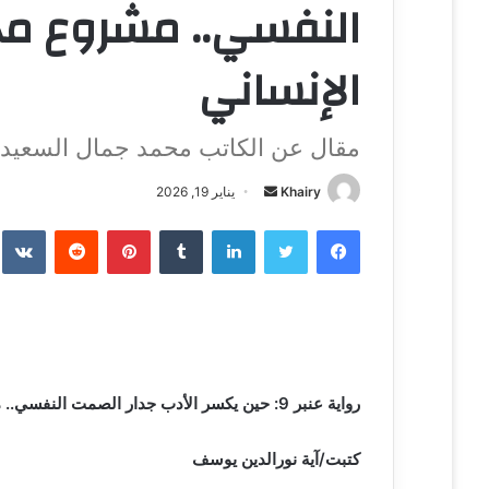
النفسي.. مشروع مح
الإنساني
مقال عن الكاتب محمد جمال السعيد بق
Khairy
أ
يناير 19, 2026
ر
فيسبوك
تويتر
لينكدإن
‏Tumblr
بينتيريست
‏Reddit
‏te
س
ل
ب
ر
ي
د
ا
رواية عنبر 9: حين يكسر الأدب جدار الصمت النفسي.. مشروع محمد جمال السعيد الإنساني
إ
ل
كتبت/آية نورالدين يوسف
ك