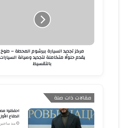
ل
إ
ل
ك
ت
ر
و
ن
مركز تجديد السيارة ببرشوم المحطة – طوخ
ي
يقدم حلولًا متكاملة لتجديد وصيانة السيارات
بالتقسيط
مقالات ذات صلة
احفظوا مصر
الدفاع الأول
منذ ساعتين