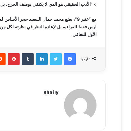
> “الأدب الحقيقي هو الذي لا يكتفي بوصف الجرح، بل يف
مع “عنبر 9″، يضع محمد جمال السعيد حجر الأسا
ليس فقط للقراءة، بل لإعادة النظر في نظرته لكل من ف
الأول للتعافي.
فيسبوك
تويتر
لينكدإن
‏Tumblr
بينتيريست
شاركها
Khairy