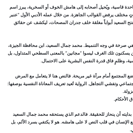
حدة قاسية، ويُحيل أصحابه إلى هامش الخوف أو السخرية، يبرز اسم
مختلف يرفض القوالب الجاهزة. من خلال عمله الأدبي الأول “عنبر
 يفتح السعيد أبواباً مغلقة خلف جدران المصحات، ليكشف عن حقائق
ية، بل هي صرخة في وجه التنميط. محمد جمال السعيد، ابن محافظة الجيزة،
يسكنون تلك الغرف ليسوا “مجانين” بالمعنى السطحي المتداول، بل
ة، وظلمٍ فاق قدرة النفس البشرية على الاحتمال.
إنسانية تضع المجتمع أمام مرآة غير مريحة. فالنص هنا لا يتعامل مع المرض
ماعي وتفشي التجاهل. الرواية تُعيد تعريف المعاناة النفسية بوصفها:
ولة.
 الأحكام.
ايته أن ينحاز للحقيقة. فالدعم الذي يستحقه محمد جمال السعيد
لإنسان في قلب النص لا على هامشه. هو لا يكتفي بسرد الألم، بل
.