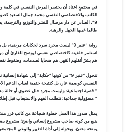
ت
في مجتمعٍ اعتاد أن يختصر المرض النفسي في كلمة وا
ر
الكاتب والاختصاصي النفسي محمد جمال السعيد كصوتٍ 
و
9″، الصادر عن دار مرسال للنشر والتوزيع والترجمة،
ن
طالما غيبها الجهل والرهبة.
ي
ا
رواية “عنبر 9” ليست مجرد سرد لحكايات مرض
استثمر خلفيته كاختصاصي نفسي ليوضح للقارئ أن من 
هم بشرٌ أثقلهم القهر. هم ضحايا لصدمات، وضغوط نفسي
تتحول “عنبر 9” من كونها “حكاية” إلى شهادة 
النفسي كوصمة عار، بل كنتيجة حتمية لغياب الدعم الاجت
* قضية اجتماعية: وليست مجرد خلل عضوي أو حالة معز
* مسؤولية جماعية: تتطلب الفهم والاستيعاب قبل إطلاق
يمثل صدور هذا العمل خطوة شجاعة من كاتب قرر منذ بد
ينبع من كونه صاحب مشروع إنساني واضح؛ مشروع يضع ا
يمنحه معنىً، ويحوله إلى أداة للتغيير والوعي المجتمعي