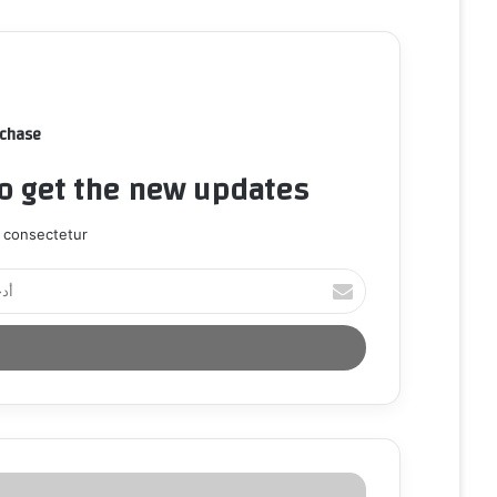
rchase
to get the new updates!
 consectetur.
أ
د
خ
ل
ب
ر
ي
د
ك
ا